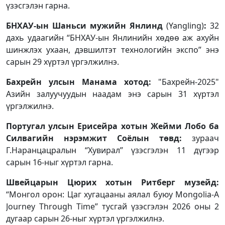
үзэсгэлэн гарна.
БНХАУ-ын Шаньси мужийн Янлинд
(Yangling)
:
32
дахь удаагийн “БНХАУ-ын Янлинийн хөдөө аж ахуйн
шинжлэх ухаан, дэвшилтэт технологийн экспо” энэ
сарын 29 хүртэл үргэлжилнэ.
Бахрейн улсын Манама хотод:
"Бахрейн-2025"
Азийн залуучуудын наадам энэ сарын 31 хүртэл
үргэлжилнэ.
Португал улсын Ерисейра хотын Жейми Лобо ба
Силвагийн нэрэмжит Соёлын төвд:
зураач
Г.Наранцацралын “Хувирал” үзэсгэлэн 11 дүгээр
сарын 16-ныг хүртэл гарна.
Швейцарын Цюрих хотын Ритберг музейд:
“Монгол орон: Цаг хугацааны аялал буюу Mongolia-A
Journey Through Time” тусгай үзэсгэлэн 2026 оны 2
дугаар сарын 26-ныг хүртэл үргэлжилнэ.