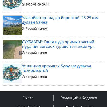
2026-08-09
09:41
Улаанбаатарт аадар бороотой, 23-25 хэм
дулаан байна
7 өдрийн өмнө
СҮХБААТАР: Ганга нуур орчмын элсний
нүүдлийг зогсоох туршилтын ажил үр
дүнгээ өгч эхэлжээ
7 өдрийн өмнө
Үс шинээр үргээлгэх буюу засуулахад
тохиромжтой
7 өдрийн өмнө
Арилжааны төслөө зогсоож байгаагаа
Ж.Инфантино мэдэгдэв
Эхлэл
Редакцийн бодлого
8 өдрийн өмнө