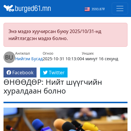
3593.87₮
Энэ мэдээ хуучирсан буюу 2025/10/31-нд
нийтлэгдсэн мэдээ болно.
Ангилал
Огноо
Унших
Нийгэм
Бусад
2025-10-31 10:13:00
4 минут 16 секунд
Facebook
Twitter
ӨНӨӨДӨР: Нийт шүүгчийн
хуралдаан болно