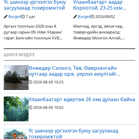
Үс шинээр үргээлгэх буюу
Улаанбаатарт аадар
засуулахад тохиромжтой
бороотой, 23-25 хэм
дулаан байна
Burged
7 цаг
Burged
2026/08/02
Аргын тооллын 2026 оны 8
Малчид, иргэд, аялагчид,
дугаар сарын 09. Ням /Наран/
тээвэрчдийн анхааралд:
гараг. Билгийн тооллын XVII
Өнөөдөр Монгол-Алтай,
жарны “Сүрээр дарагч” хэмээх
Хангай, Хөвсгөл, Хэнтийн
гал Морин жилийн Зуны адаг
уулархаг нутгаар бороо, дуу
ШИНЭ МЭДЭЭ
хөхөгчин хонь сарын шинийн
цахилгаантай аадар бороо
19, Адъяа /Наран/
орох тул голуудын усны
Өнөөдөр Сэлэнгэ, Төв, Өвөрхангайн
түвшин нэмэгдэх, нөөлөг
нутгаар аадар орж, үерлэх аюултайг
анхааруулав
2026-08-09
10:25
Улаанбаатарт өдөртөө 26 хэм дулаан байна
2026-08-09
10:02
Үс шинээр үргээлгэх буюу засуулахад
тохиромжтой