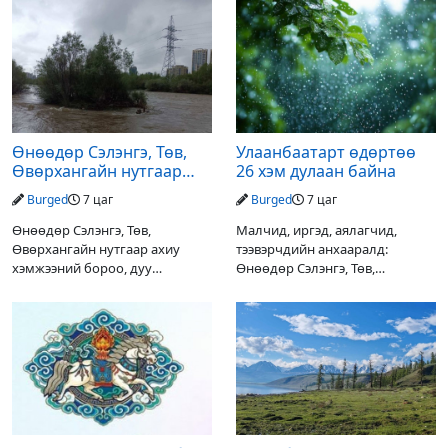
Өнөөдөр Сэлэнгэ, Төв,
Улаанбаатарт өдөртөө
Өвөрхангайн нутгаар
26 хэм дулаан байна
аадар орж, үерлэх
Burged
7 цаг
Burged
7 цаг
аюултайг анхааруулав
Өнөөдөр Сэлэнгэ, Төв,
Малчид, иргэд, аялагчид,
Өвөрхангайн нутгаар ахиу
тээвэрчдийн анхааралд:
хэмжээний бороо, дуу
Өнөөдөр Сэлэнгэ, Төв,
цахилгаантай аадар орох тул
Өвөрхангайн нутгаар ахиухан
голын усны түвшин нэмэгдэх,
хэмжээний бороо, дуу
нөөлөг салхи, мөндөр, аянга
цахилгаантай аадар бороо
цахилгаан, үерийн аюулаас
орох тул голын усны түвшин
сэрэмжлэхийг
нэмэгдэх, нөөлөг салхи,