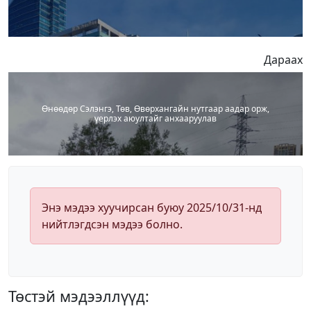
Дараах
Өнөөдөр Сэлэнгэ, Төв, Өвөрхангайн нутгаар аадар орж,
үерлэх аюултайг анхааруулав
Энэ мэдээ хуучирсан буюу 2025/10/31-нд
нийтлэгдсэн мэдээ болно.
Төстэй мэдээллүүд: