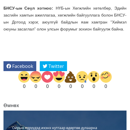
БНСУ-ын Сөүл хотноо:
НҮБ-ын Хөгжлийн хөтөлбөр, Эдийн
засгийн хамтын ажиллагаа, хөгжлийн байгууллага болон БНСУ-
ын Дотоод хэрэг, аюулгүй байдлын яам хамтран “Хиймэл
оюуны засаглал” олон улсын форумыг зохион байгуулж байна.
Facebook
Twitter
0
0
0
0
0
0
0
0
Өмнөх
Ойрын өдрүүдэд ихэнх нутгаар өдөртөө дулаарна