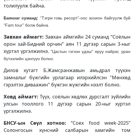
толилуулж байна.
Баянзаг суманд:
“Тэгри говь ресорт”-оос зохион байгуулж буй
“Fam tour” болж байна.
Завхан аймагт:
Завхан аймгийн 24 суманд “Соёлын
орон зай-Бидний орчин” аян 11 дүгээр сарын 3-ныг
хүртэл үргэлжилнэ.
"Цастын гэгээн үдэш" яруу найраг, уран
бүтээлийн цэнгүүн болно.
Дилов хутагт Б.Жамсранжавын амьдрал түүхэн
замналыг бүжгийн урлагаар илэрхийлсэн "Мөнхөд
гэрэлтэх диваажин" бүжгэн жүжгийн нээлт болно.
Ховд аймагт:
Түүх, соёлын хөдлөх дурсгалт зүйлийн
улсын тооллого 11 дүгээр сарын 20-ныг хүртэл
үргэлжилнэ.
БНСУ-ын Сөүл хотноо:
“Coex food week-2025”
Солонгосын хүнсний салбарын хамгийн том