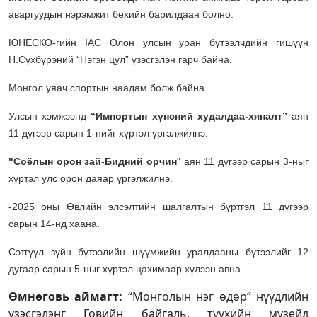
аваргуудын нэрэмжит бөхийн барилдаан болно.
ЮНЕСКО-гийн IAC Олон улсын уран бүтээлчдийн гишүүн
Н.Сүхбүрэний “Нэгэн цул” үзэсгэлэн гарч байна.
Монгол уяач спортын наадам болж байна.
Улсын хэмжээнд
“Импортын хүнсний худалдаа-хяналт”
аян
11 дүгээр сарын 1-нийг хүртэл үргэлжилнэ.
"Соёлын орон зай-Бидний орчин
" аян 11 дүгээр сарын 3-ныг
хүртэл улс орон даяар үргэлжилнэ.
-2025 оны Өвлийн элсэлтийн шалгалтын бүртгэл 11 дүгээр
сарын 14-нд хаана.
Сэтгүүл зүйн бүтээлийн шүүмжийн уралдааны бүтээлийг 12
дугаар сарын 5-ныг хүртэл цахимаар хүлээн авна.
Өмнөговь аймагт:
“Монголын нэг өдөр” нүүдлийн
үзэсгэлэнг Говийн байгаль, түүхийн музейд