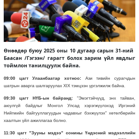
Өнөөдөр буюу 2025 оны 10 дугаар сарын 31-ний ​​​
Баасан /Гэгээн/ гарагт болох зарим үйл явдлыг
тоймлон танилцуулж байна.
09:00 цагт Улаанбаатар хотноо:
Ази тивийн сурагчдын
шатрын аварга шалгаруулах XIX тэмцээн үргэлжилж байна.
09:30 цагт НҮБ-ын байранд:
"Эмэгтэйчүүд, энх тайван,
аюулгүй байдлыг Монгол Улсад хэрэгжүүлэхэд Иргэний
Нийгмийн байгууллагуудын чадавхыг бэхжүүлэх" хөтөлбөрийн
хаалтын үйл ажиллагаа болно.
11:30 цагт "Зууны мэдээ" сонины Үндэсний мэдээллийн