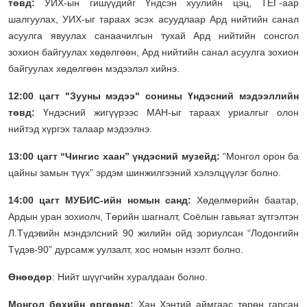
төвд:
УИХ-ын гишүүдийг Үндсэн хуулийн цэц, ТЕГ-аар
шалгуулах, УИХ-ыг тараах эсэх асуудлаар Ард нийтийн санал
асуулга явуулах санаачилгын тухай Ард нийтийн сонсгол
зохион байгуулах хөдөлгөөн, Ард нийтийн санал асуулга зохион
байгуулах хөдөлгөөн мэдээлэл хийнэ.
12:00 цагт "Зууны мэдээ" сонины Үндэсний мэдээллийн
төвд:
Үндэсний жигүүрээс МАН-ыг тараах уриалгыг олон
нийтэд хүргэх талаар мэдээлнэ.
13:00 цагт “Чингис хаан” үндэсний музейд:
“Монгол орон ба
цайны замын түүх” эрдэм шинжилгээний хэлэлцүүлэг болно.
14:00 цагт МУБИС-ийн номын санд:
Хөдөлмөрийн баатар,
Ардын уран зохиолч, Төрийн шагналт, Соёлын гавьяат зүтгэлтэн
Л.Түдэвийн мэндэлсний 90 жилийн ойд зориулсан “Лодонгийн
Түдэв-90” дурсамж уулзалт, хос номын нээлт болно.
Өнөөдөр
:
Нийт шүүгчийн хуралдаан болно.
Монгол бөхийн өргөөнд:
Хан Хэнтий аймгаас төрөн гарсан