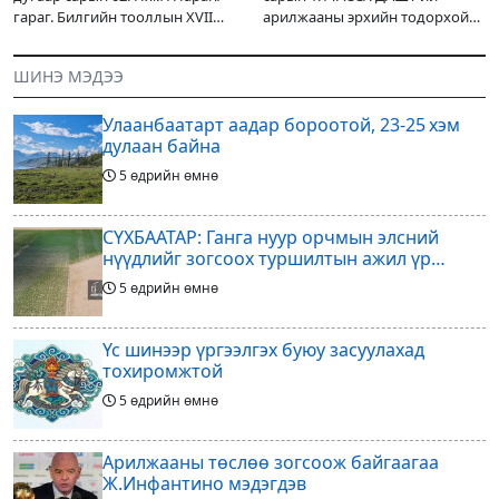
гараг. Билгийн тооллын XVII
арилжааны эрхийн тодорхой
жарны “Сүрээр дарагч” хэмээх
хувийг хувийн хөрөнгө
гал Морин жилийн Зуны адаг
оруулагчдад худалдах
ШИНЭ МЭДЭЭ
хөхөгчин хонь сарын шинийн
төслөөсөө татгалзахаар
19, Адъяа /Асралт/
шийдвэрлэснээ ФИФА-гийн
Улаанбаатарт аадар бороотой, 23-25 хэм
ерөнхийлөгч Жанни
дулаан байна
5 өдрийн өмнө
СҮХБААТАР: Ганга нуур орчмын элсний
нүүдлийг зогсоох туршилтын ажил үр
дүнгээ өгч эхэлжээ
5 өдрийн өмнө
Үс шинээр үргээлгэх буюу засуулахад
тохиромжтой
5 өдрийн өмнө
Арилжааны төслөө зогсоож байгаагаа
Ж.Инфантино мэдэгдэв