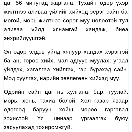
цаг
56
минутад жаргана. Тухайн өдөр
үхэр
жилтнээ аливаа үйлийг хийхэд эерэг сайн
ба
могой, морь
жилтнээ сөрөг муу нөлөөтэй тул
аливаа үйлд хянамгай хандаж, биеэ
энхрийлүүштэй.
Эл өдөр
элдэв үйлд хянуур хандах хэрэгтэй
ба ан, гөрөө хийх, мал адгуус муулах, угаал
үйлдэх, хагалгаа хийлгэх, гэр бүрэхэд
сайн.
Мод суулгах, нарийн зөвлөгөөн хийхэд
муу.
Өдрийн сайн цаг нь
хулгана, ба
р,
т
уу
лай
,
мо
рь
,
хонь, тахиа
болой. Хол газар яваар
одогсод
баруун хойш
мөрөө гаргавал
зохистой.
Үс шинээр үргээлгэх буюу
засуул
ахад тохиромжгүй
.