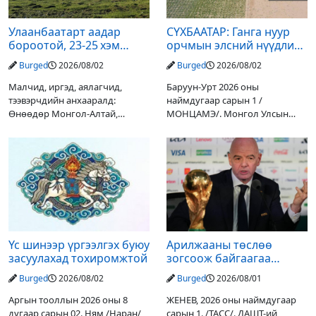
Улаанбаатарт аадар
СҮХБААТАР: Ганга нуур
бороотой, 23-25 хэм
орчмын элсний нүүдлийг
дулаан байна
зогсоох туршилтын ажил
Burged
2026/08/02
Burged
2026/08/02
үр дүнгээ өгч эхэлжээ
Малчид, иргэд, аялагчид,
Баруун-Урт 2026 оны
тээвэрчдийн анхааралд:
наймдугаар сарын 1 /
Өнөөдөр Монгол-Алтай,
МОНЦАМЭ/. Монгол Улсын
Хангай, Хөвсгөл, Хэнтийн
Ерөнхийлөгчийн санаачилгаар
уулархаг нутгаар бороо, дуу
Дарьгангын Ганга нуурыг
цахилгаантай аадар бороо
сэргээн, хамгаалах төслийг
орох тул голуудын усны
улсын төсвийн хөрөнгө
түвшин нэмэгдэх, нөөлөг
оруулалтаар хийж буй.
Төслийн
Үс шинээр үргээлгэх буюу
Арилжааны төслөө
засуулахад тохиромжтой
зогсоож байгаагаа
Ж.Инфантино мэдэгдэв
Burged
2026/08/02
Burged
2026/08/01
Аргын тооллын 2026 оны 8
ЖЕНЕВ, 2026 оны наймдугаар
дугаар сарын 02. Ням /Наран/
сарын 1. /ТАСС/. ДАШТ-ий