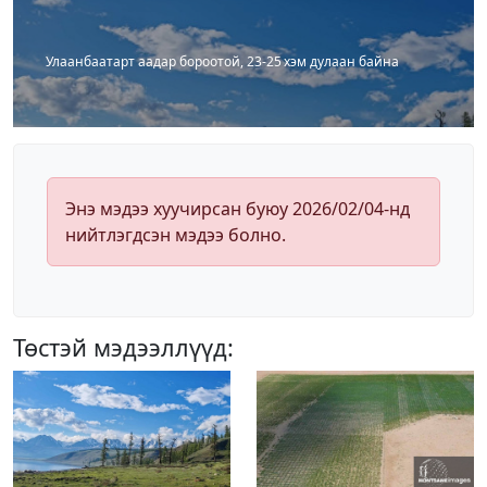
Улаанбаатарт аадар бороотой, 23-25 хэм дулаан байна
Энэ мэдээ хуучирсан буюу 2026/02/04-нд
нийтлэгдсэн мэдээ болно.
Төстэй мэдээллүүд: