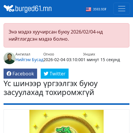
3593.93₮
Энэ мэдээ хуучирсан буюу 2026/02/04-нд
нийтлэгдсэн мэдээ болно.
Ангилал
Огноо
Унших
Нийгэм
Бусад
2026-02-04 03:10:00
1 минут 15 секунд
Facebook
Twitter
Үс шинээр үргээлгэх буюу
засуулахад тохиромжгүй