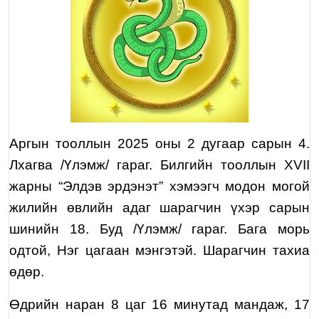
Аргын тооллын 2025 оны
2
д
угаа
р сарын
4
.
Лхагва
/
Үлэмж
/ гараг. Билгийн тооллын XVII
жарны “Элдэв эрдэнэт” хэмээгч модон могой
жилийн өвлийн адаг шарагчин үхэр сарын
шинийн
18
.
Буд
/
Үлэмж
/ гараг.
Бага морь
одтой,
Нэг цагаан
мэнгэтэй.
Шарагчин тахиа
өдөр.
Өдрийн наран 8 цаг
16
минутад мандаж, 17