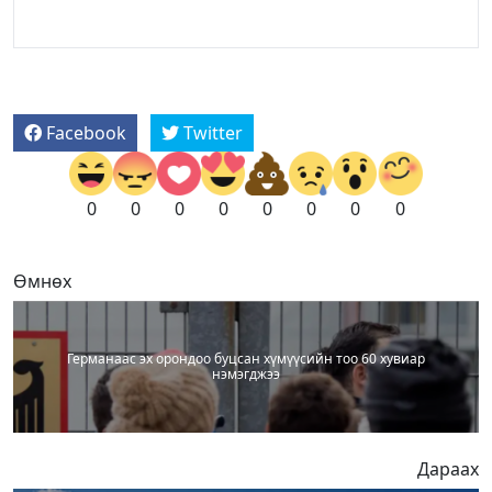
Facebook
Twitter
0
0
0
0
0
0
0
0
Өмнөх
Германаас эх орондоо буцсан хүмүүсийн тоо 60 хувиар
нэмэгджээ
Дараах