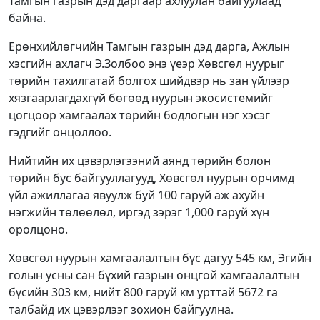
Тамгын газрын дэд даргаар ахлуулан байгуулаад
байна.
Ерөнхийлөгчийн Тамгын газрын дэд дарга, Ажлын
хэсгийн ахлагч Э.Золбоо энэ үеэр Хөвсгөл нуурыг
төрийн тахилгатай болгох шийдвэр нь зан үйлээр
хязгаарлагдахгүй бөгөөд нуурын экосистемийг
цогцоор хамгаалах төрийн бодлогын нэг хэсэг
гэдгийг онцоллоо.
Нийтийн их цэвэрлэгээний аянд төрийн болон
төрийн бус байгууллагууд, Хөвсгөл нуурын орчимд
үйл ажиллагаа явуулж буй 100 гаруй аж ахуйн
нэгжийн төлөөлөл, иргэд зэрэг 1,000 гаруй хүн
оролцоно.
Хөвсгөл нуурын хамгаалалтын бүс дагуу 545 км, Эгийн
голын усны сан бүхий газрын онцгой хамгаалалтын
бүсийн 303 км, нийт 800 гаруй км урттай 5672 га
талбайд их цэвэрлээг зохион байгуулна.