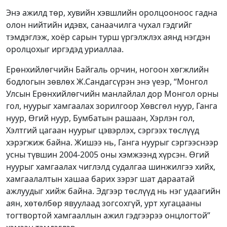
Энэ ажилд төр, хувийн хэвшлийн оролцооноос гадна
олон нийтийн идэвх, санаачилга чухал гэдгийг
тэмдэглэж, хоёр сарын турш үргэлжлэх аянд нэгдэн
оролцохыг иргэдэд уриаллаа.
Ерөнхийлөгчийн Байгаль орчин, ногоон хөгжлийн
бодлогын зөвлөх Ж.Сандагсүрэн энэ үеэр, “Монгол
Улсын Ерөнхийлөгчийн манлайлал дор Монгол орны
гол, нуурыг хамгаалах зорилгоор Хөвсгөл нуур, Ганга
нуур, Өгий нуур, Бумбатын рашаан, Хэрлэн гол,
Хэлтгий цагаан нуурыг цэвэрлэх, сэргээх төслүүд
хэрэгжиж байна. Жишээ нь, Ганга нуурыг сэргээснээр
усны түвшин 2004-2005 оны хэмжээнд хүрсэн. Өгий
нуурыг хамгаалах чиглэлд судалгаа шинжилгээ хийх,
хамгаалалтын хашаа барих зэрэг шат дараатай
ажлуудыг хийж байна. Эдгээр төслүүд нь нэг удаагийн
аян, хөтөлбөр явуулаад зогсохгүй, урт хугацааны
тогтвортой хамгааллын ажил гэдгээрээ онцлогтой”