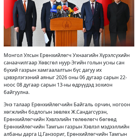
Монгол Улсын Ерөнхийлөгч Ухнаагийн Хүрэлсүхийн
санаачилгаар Хөвсгөл нуур-Эгийн голын усны сан
бүхий газрын хамгаалалтын бүс дагуу их
цэвэрлэгээний аяныг 2026 оны 06 дугаар сарын 22-
ноос 08 дугаар сарын 13-ны өдрүүдэд зохион
байгуулна.
Энэ талаар Ерөнхийлөгчийн Байгаль орчин, ногоон
хөгжлийн бодлогын зөвлөх Ж.Сандагсүрэн,
Ерөнхийлөгчийн Хэвлэлийн төлөөлөгч бөгөөд
Ерөнхийлөгчийн Тамгын газрын Хэвлэл мэдээллийн
албаны дарга Ц.Ганзориг, Ерөнхийлөгчийн Тамгын