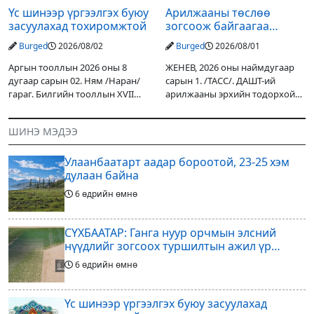
Үс шинээр үргээлгэх буюу
Арилжааны төслөө
засуулахад тохиромжтой
зогсоож байгаагаа
Ж.Инфантино мэдэгдэв
Burged
2026/08/02
Burged
2026/08/01
Аргын тооллын 2026 оны 8
ЖЕНЕВ, 2026 оны наймдугаар
дугаар сарын 02. Ням /Наран/
сарын 1. /ТАСС/. ДАШТ-ий
гараг. Билгийн тооллын XVII
арилжааны эрхийн тодорхой
жарны “Сүрээр дарагч” хэмээх
хувийг хувийн хөрөнгө
гал Морин жилийн Зуны адаг
оруулагчдад худалдах
ШИНЭ МЭДЭЭ
хөхөгчин хонь сарын шинийн
төслөөсөө татгалзахаар
19, Адъяа /Асралт/
шийдвэрлэснээ ФИФА-гийн
Улаанбаатарт аадар бороотой, 23-25 хэм
ерөнхийлөгч Жанни
дулаан байна
6 өдрийн өмнө
СҮХБААТАР: Ганга нуур орчмын элсний
нүүдлийг зогсоох туршилтын ажил үр
дүнгээ өгч эхэлжээ
6 өдрийн өмнө
Үс шинээр үргээлгэх буюу засуулахад