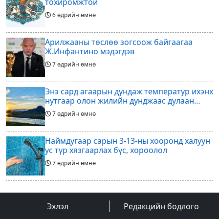
тохиромжтой
6 өдрийн өмнө
Арилжааны төслөө зогсоож байгаагаа
Ж.Инфантино мэдэгдэв
7 өдрийн өмнө
Энэ сард агаарын дундаж температур ихэнх
нутгаар олон жилийн дунджаас дулаан
байна
7 өдрийн өмнө
Наймдугаар сарын 3-13-ны хооронд халуун
ус түр хязгаарлах бүс, хороолол
7 өдрийн өмнө
Үс шинээр үргээлгэх буюу засуулахад
тохиромжгүй
Эхлэл
Редакцийн бодлого
7 өдрийн өмнө