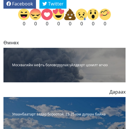
Facebook
Twitter
0
0
0
0
0
0
0
0
Өмнөх
Москвагийн нефть боловсруулах үйлдвэрт цохилт өгчээ
Дараах
Улаанбаатарт аадар бороотой, 23-25 хэм дулаан байна