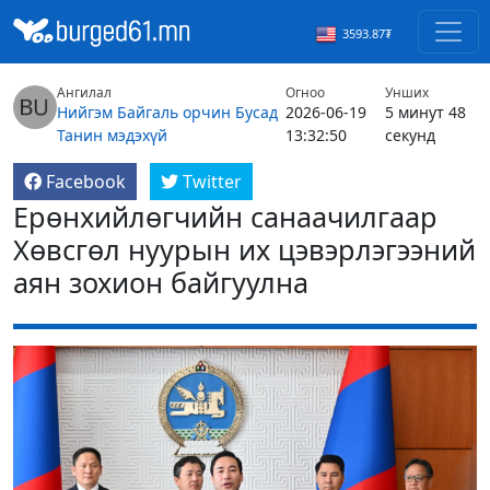
3593.87₮
Ангилал
Огноо
Унших
Нийгэм
Байгаль орчин
Бусад
2026-06-19
5 минут 48
Танин мэдэхүй
13:32:50
секунд
Facebook
Twitter
Ерөнхийлөгчийн санаачилгаар
Хөвсгөл нуурын их цэвэрлэгээний
аян зохион байгуулна