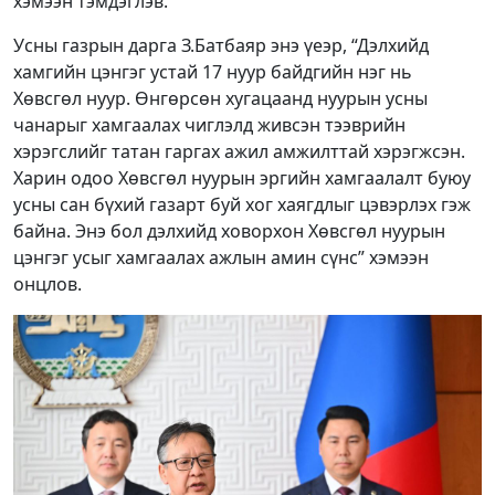
хэмээн тэмдэглэв.
Усны газрын дарга З.Батбаяр энэ үеэр, “Дэлхийд
хамгийн цэнгэг устай 17 нуур байдгийн нэг нь
Хөвсгөл нуур. Өнгөрсөн хугацаанд нуурын усны
чанарыг хамгаалах чиглэлд живсэн тээврийн
хэрэгслийг татан гаргах ажил амжилттай хэрэгжсэн.
Харин одоо Хөвсгөл нуурын эргийн хамгаалалт буюу
усны сан бүхий газарт буй хог хаягдлыг цэвэрлэх гэж
байна. Энэ бол дэлхийд ховорхон Хөвсгөл нуурын
цэнгэг усыг хамгаалах ажлын амин сүнс” хэмээн
онцлов.