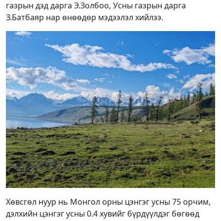
газрын дэд дарга Э.Золбоо, Усны газрын дарга
З.Батбаяр нар өнөөдөр мэдээлэл хийлээ.
Хөвсгөл нуур нь Монгол орны цэнгэг усны 75 орчим,
дэлхийн цэнгэг усны 0.4 хувийг бүрдүүлдэг бөгөөд