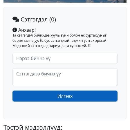
Сэтгэгдэл
(0)
Анхаар!
Та сэтгэгдэл бичихдээ хууль зүйн болон ёс суртахууныг
баримтална уу. Ёс бус сэтгэгдлийг админ устгах эрхтэй.
Мэдээний сэтгэгдэлд хариуцлага хүлээхгүй. !!!
Илгээх
Төстэй мэдээллүүд: