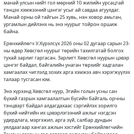
манай улсын нийт гол мөрний 10 жилийн урсацтай
тэнцэх хэмжээний цэнгэг усыг ай савдаа агуулдаг.
Манай орны ой тайгын 25 хувь, нэн ховор амьтан,
ургамлын дийлэнх нь энэ нуурыг тойрон оршиж
байна.
Ерөнхийлөгч У.Хүрэлсүх 2026 оны 02 дугаар сарын 23-
ны өдөр Хөвсгөл нуурыг төрийн тахилгатай болгох
тухай зарлиг гаргасан. Зарлигт Хөвсгөл нуурын цэвэр
цэнгэг байдал, байгалийн унаган төрхийг хадгалан
хамгаалах чиглэлд зохих арга хэмжээ авч хэрэгжүүлэх
талаар тусгасан юм.
Энэ хүрээнд Хөвсгөл нуур, Эгийн голын усны сан
бүхий газрын хамгаалалтын бүсийн байгаль орчны
тэнцвэрт байдал алдагдахаас сэргийлэх зорилго
бүхий нийтийн их цэвэрлэгээний ажлыг нэгдсэн
удирдлага, мэргэжил, арга зүй, салбар дундын
уялдаагаар хангах ажлын хэсгийг Ерөнхийлөгчийн