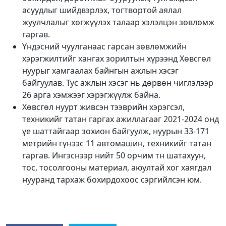
асуудлыг шийдвэрлэх, тогтвортой аялал
жуулчлалыг хөгжүүлэх талаар хэлэлцэн зөвлөмж
гаргав.
Үндэсний чуулганаас гарсан зөвлөмжийн
хэрэгжилтийг хангах зорилтын хүрээнд Хөвсгөл
нуурыг хамгаалах байнгын ажлын хэсэг
байгуулав. Тус ажлын хэсэг нь дөрвөн чиглэлээр
26 арга хэмжээг хэрэгжүүлж байна.
Хөвсгөл нуурт живсэн тээврийн хэрэгсэл,
техникийг татан гаргах ажиллагааг 2021-2024 онд
үе шаттайгаар зохион байгуулж, нуурын 33-171
метрийн гүнээс 11 автомашин, техникийг татан
гаргав. Ингэснээр нийт 50 орчим тн шатахуун,
тос, тосолгооны материал, аюултай хог хаягдал
нууранд тархаж бохирдохоос сэргийлсэн юм.