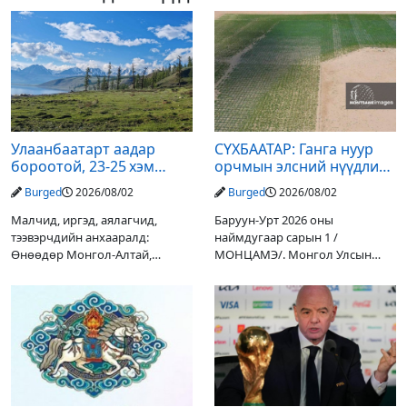
Улаанбаатарт аадар
СҮХБААТАР: Ганга нуур
бороотой, 23-25 хэм
орчмын элсний нүүдлийг
дулаан байна
зогсоох туршилтын ажил
Burged
2026/08/02
Burged
2026/08/02
үр дүнгээ өгч эхэлжээ
Малчид, иргэд, аялагчид,
Баруун-Урт 2026 оны
тээвэрчдийн анхааралд:
наймдугаар сарын 1 /
Өнөөдөр Монгол-Алтай,
МОНЦАМЭ/. Монгол Улсын
Хангай, Хөвсгөл, Хэнтийн
Ерөнхийлөгчийн санаачилгаар
уулархаг нутгаар бороо, дуу
Дарьгангын Ганга нуурыг
цахилгаантай аадар бороо
сэргээн, хамгаалах төслийг
орох тул голуудын усны
улсын төсвийн хөрөнгө
түвшин нэмэгдэх, нөөлөг
оруулалтаар хийж буй.
Төслийн