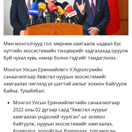
Мөн монголчууд гол, мөрнөө хамгаалж чадвал бүс
нутгийн экосистемийн тэнцвэрийг хадгалахад оруулж
буй чухал хувь нэмэр болно гэдгийг тэмдэглэлээ.
Монгол Улсын Ерөнхийлөгч У.Хүрэлсүхийн
санаачилгаар Хөвсгөл нуурын экосистемийг
хамгаалах чиглэлд үе шаттай ажлыг зохион байгуулж
байна. Тухайлбал:
Монгол Улсын Ерөнхийлөгчийн санаачилгаар
2022 оны 02 дугаар сард “Хөвсгөл нуурыг
хамгаалах үндэсний чуулган”-ыг зохион
байгуулж, нуурын экосистемийг хамгаалах,
бохирдол, доройтлыг бууруулах, тулгамдсан