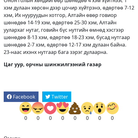
Онон голын хөндийгөөр шөнөдөө 4 хэм хүйтнээс 1
хэм дулаан хөрсөн дээр цочир хүйтрэнэ, өдөртөө 7-12
хэм, Их нууруудын хотгор, Алтайн өвөр говиор
шөнөдөө 14-19 хэм, өдөртөө 25-30 хэм, Алтайн
уулархаг нутаг, говийн бүс нутгийн өмнөд хэсгээр
шөнөдөө 8-13 хэм, өдөртөө 18-23 хэм, бусад нутгаар
шөнөдөө 2-7 хэм, өдөртөө 12-17 хэм дулаан байна.
23-наас ихэнх нутгаар бага зэрэг дулаарна.
Цаг уур, орчны шинжилгээний газар
Facebook
Twitter
0
0
0
0
0
0
0
0