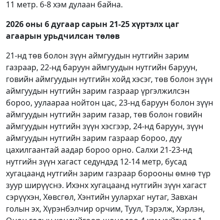
11 метр. 6-8 хэм дулаан байна.
2026 оны 6 дугаар сарын 21-25 хүртэлх
цаг
агаарын урьдчилсан төлөв
21-нд төв болон зүүн аймгуудын нутгийн зарим
газраар, 22-нд баруун аймгуудын нутгийн баруун,
говийн аймгуудын нутгийн хойд хэсэг, төв болон зүүн
аймгуудын нутгийн зарим газраар үргэлжилсэн
бороо, уулаараа нойтон цас, 23-нд баруун болон зүүн
аймгуудын нутгийн зарим газар, төв болон говийн
аймгуудын нутгийн зүүн хэсгээр, 24-нд баруун, зүүн
аймгуудын нутгийн зарим газраар бороо, дуу
цахилгаантай аадар бороо орно. Салхи 21-23-нд
нутгийн зүүн хагаст седундэд 12-14 метр, бусад
хугацаанд нутгийн зарим газраар борооны өмнө түр
зуур ширүүснэ. Ихэнх хугацаанд нутгийн зүүн хагаст
сэрүүхэн, Хөвсгөл, Хэнтийн уулархаг нутаг, Завхан
голын эх, Хүрэнбэлчир орчим, Туул, Тэрэлж, Хэрлэн,