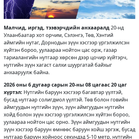
Малчид, иргэд, тээвэрчдийн анхааралд
20-нд
Улаанбаатар хот орчим, Сэлэнгэ, Төв, Хэнтий
аймгийн нутаг, Дорнодын зүүн хэсгээр үргэлжилсэн
хүйтэн бороо, уулаараа нойтон цас орж, газар
тариалангийн нутгаар хөрсөн дээр цочир хүйтэрч,
нутгийн зүүн хагаст салхи шуургатай байхыг
анхааруулж байна.
2026 оны 6 дугаар сарын 20-ны 08 цагаас 20 цаг
хүртэл:
Нутгийн баруун хэсгээр багавтар үүлтэй,
бусад нутгаар солигдмол үүлтэй. Төв болон говийн
аймгуудын нутгийн зүүн, зүүн аймгуудын нутгийн
хойд болон зүүн хэсгээр үргэлжилсэн хүйтэн бороо,
уулаараа нойтон цас орно. Зүүн аймгуудын нутгийн
зүүн хэсгээр баруун өмнөөс баруун хойш эргэж, бусад
нутгаар баруун хойноос секундэд 5-10 метр, нутгийн