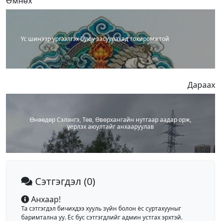
Өмнөх
Үс шинээр үргээлгэх буюу засуулахад тохиромжтой
Дараах
Өнөөдөр Сэлэнгэ, Төв, Өвөрхангайн нутгаар аадар орж,
үерлэх аюултайг анхааруулав
Сэтгэгдэл
(0)
Анхаар!
Та сэтгэгдэл бичихдээ хууль зүйн болон ёс суртахууныг
баримтална уу. Ёс бус сэтгэгдлийг админ устгах эрхтэй.