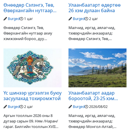
Өнөөдөр Сэлэнгэ, Төв,
Улаанбаатарт өдөртөө
Өвөрхангайн нутгаар
26 хэм дулаан байна
аадар орж, үерлэх
Burged
1 цаг
Burged
2 цаг
аюултайг анхааруулав
Өнөөдөр Сэлэнгэ, Төв,
Малчид, иргэд, аялагчид,
Өвөрхангайн нутгаар ахиу
тээвэрчдийн анхааралд:
хэмжээний бороо, дуу
Өнөөдөр Сэлэнгэ, Төв,
цахилгаантай аадар орох тул
Өвөрхангайн нутгаар ахиухан
голын усны түвшин нэмэгдэх,
хэмжээний бороо, дуу
нөөлөг салхи, мөндөр, аянга
цахилгаантай аадар бороо
цахилгаан, үерийн аюулаас
орох тул голын усны түвшин
сэрэмжлэхийг
нэмэгдэх, нөөлөг салхи,
Үс шинээр үргээлгэх буюу
Улаанбаатарт аадар
засуулахад тохиромжтой
бороотой, 23-25 хэм
дулаан байна
Burged
2 цаг
Burged
2026/08/02
Аргын тооллын 2026 оны 8
Малчид, иргэд, аялагчид,
дугаар сарын 09. Ням /Наран/
тээвэрчдийн анхааралд:
гараг. Билгийн тооллын XVII
Өнөөдөр Монгол-Алтай,