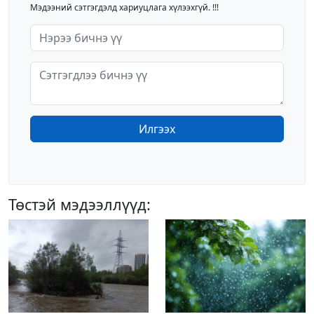
Мэдээний сэтгэгдэлд хариуцлага хүлээхгүй. !!!
Илгээх
Төстэй мэдээллүүд: