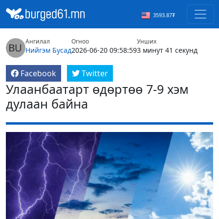
3593.87₮
Ангилал
Огноо
Унших
Нийгэм
Бусад
2026-06-20 09:58:59
3 минут 41 секунд
Facebook
Twitter
Улаанбаатарт өдөртөө 7-9 хэм
дулаан байна