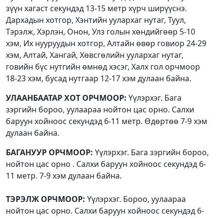
зүүн хагаст секундэд 13-15 метр хүрч ширүүснэ.
Дархадын хотгор, Хэнтийн уулархаг нутаг, Туул,
Тэрэлж, Хэрлэн, Онон, Улз голын хөндийгөөр 5-10
хэм, Их нууруудын хотгор, Алтайн өвөр говиор 24-29
хэм, Алтай, Хангай, Хөвсгөлийн уулархаг нутаг,
говийн бүс нутгийн өмнөд хэсэг, Халх гол орчмоор
18-23 хэм, бусад нутгаар 12-17 хэм дулаан байна.
УЛААНБААТАР ХОТ ОРЧМООР:
Үүлэрхэг. Бага
зэргийн бороо, уулаараа нойтон цас орно. Салхи
баруун хойноос секундэд 6-11 метр. Өдөртөө 7-9 хэм
дулаан байна.
БАГАНУУР ОРЧМООР:
Үүлэрхэг. Бага зэргийн бороо,
нойтон цас орно . Салхи баруун хойноос секундэд 6-
11 метр. 7-9 хэм дулаан байна.
ТЭРЭЛЖ ОРЧМООР:
Үүлэрхэг. Бороо, уулаараа
нойтон цас орно. Салхи баруун хойноос секундэд 6-