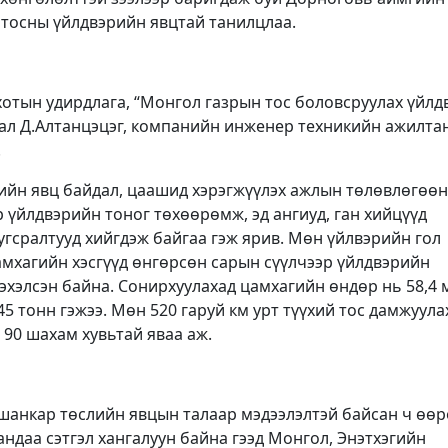
 тосны үйлдвэрийн явцтай танилцлаа.
отын удирдлага, “Монгол газрын тос боловсруулах үйлд
рал Д.Алтанцэцэг, компанийн инженер техникийн ажилтан
.
лийн явц байдал, цаашид хэрэгжүүлэх ажлын төлөвлөгөө
р үйлдвэрийн тоног төхөөрөмж, эд ангиуд, ган хийцүүд
угсралтууд хийгдэж байгаа гэж ярив. Мөн үйлвэрийн гол
амхагийн хэсгүүд өнгөрсөн сарын сүүлчээр үйлдвэрийн
 эхэлсэн байна. Сонирхуулахад цамхагийн өндөр нь 58,4 
45 тонн гэжээ. Мөн 520 гаруй км урт түүхий тос дамжуула
 90 шахам хувьтай яваа аж.
йшанкар төслийн явцын талаар мэдээлэлтэй байсан ч өө
андаа сэтгэл хангалуун байна гээд Монгол, Энэтхэгийн