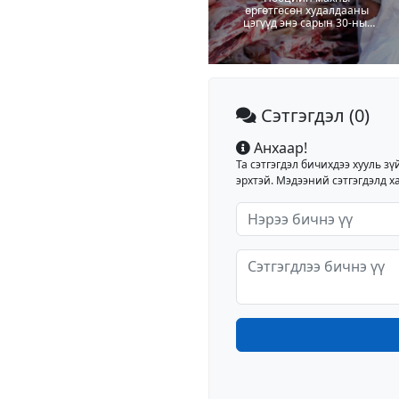
өргөтгөсөн худалдааны
цэгүүд энэ сарын 30-ныг
дуустал зохион байгуулна
Сэтгэгдэл
(0)
Анхаар!
Та сэтгэгдэл бичихдээ хууль зү
эрхтэй. Мэдээний сэтгэгдэлд ха