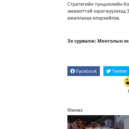
Стратегийн түншлэлийн бо
амжилттай хэрэгжүүлэхэд Э
ажиллахаа илэрхийлэв.
Эх сурвалж: Монголын м
Facebook
Twitter
Өмнөх
Нөөцийн махны