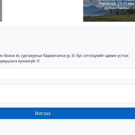
бороотой, 23-25 хэм
дулаан байна
йн болон ёс суртахууныг баримтална уу. Ёс бус сэтгэгдлийг админ устгах
риуцлага хүлээхгүй. !!!
Илгээх