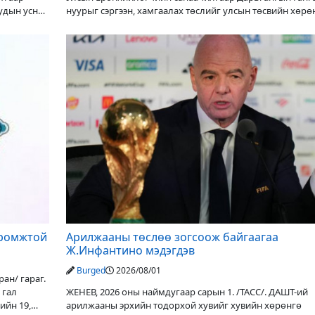
уудын усны
нуурыг сэргээн, хамгаалах төслийг улсын төсвийн хөрө
оруулалтаар хийж буй. Төслийн
иромжтой
Арилжааны төслөө зогсоож байгаагаа
Ж.Инфантино мэдэгдэв
Burged
2026/08/01
ан/ гараг.
 гал
ЖЕНЕВ, 2026 оны наймдугаар сарын 1. /ТАСС/. ДАШТ-ий
ийн 19,
арилжааны эрхийн тодорхой хувийг хувийн хөрөнгө