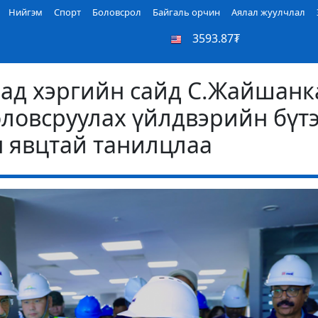
Нийгэм
Спорт
Боловсрол
Байгаль орчин
Аялал жуулчлал
3593.87₮
ад хэргийн сайд С.Жайшанк
оловсруулах үйлдвэрийн бүт
 явцтай танилцлаа