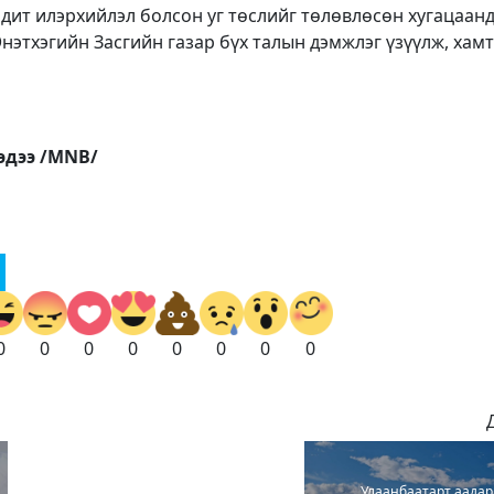
дит илэрхийлэл болсон уг төслийг төлөвлөсөн хугацаан
нэтхэгийн Засгийн газар бүх талын дэмжлэг үзүүлж, хам
эдээ /MNB/
0
0
0
0
0
0
0
0
Улаанбаатарт аадар