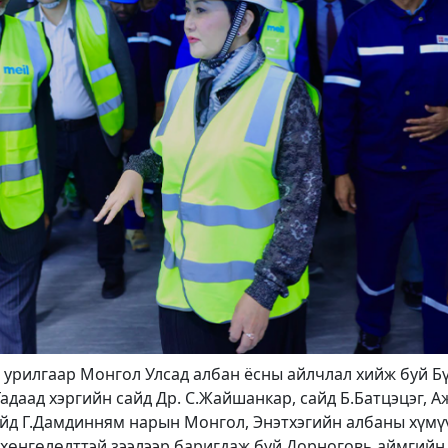
 урилгаар Монгол Улсад албан ёсны айлчлал хийж буй Б
адаад хэргийн сайд Др. С.Жайшанкар, сайд Б.Батцэцэг, А
айд Г.Дамдинням нарын Монгол, Энэтхэгийн албаны хүмү
 хөнгөлөлттэй зээлээр баригдаж буй Дорноговь аймгийн