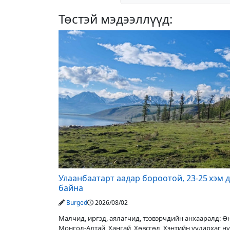
Төстэй мэдээллүүд:
Улаанбаатарт аадар бороотой, 23-25 хэм 
байна
Burged
2026/08/02
Малчид, иргэд, аялагчид, тээвэрчдийн анхааралд: 
Монгол-Алтай, Хангай, Хөвсгөл, Хэнтийн уулархаг н