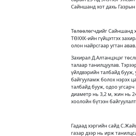
Сайншанд хот дахь Газрын
Төлөөлөгчдийг Сайншанд х
ТӨХХК-ийн гүйцэтгэх захи
олон найрсгаар угтан авав
Захирал Д.Алтанцэцэг төс
талаар танилцуулав. Тэрээ
үйлдвэрийн талбайд бууж, 
байгууламж болох нэрэх ц
талбайд бууж, одоо угсарч
диаметр нь 3,2 м, жин нь 2
хоолойн бүтээн байгуулалт
Гадаад хэргийн сайд С.Жа
газар дээр нь ирж танилцс