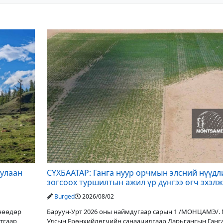
дулаан
СҮХБААТАР: Ганга нуур орчмын элсний нүүдл
зогсоох туршилтын ажил үр дүнгээ өгч эхэлж
Burged
2026/08/02
Өнөөдөр
Баруун-Урт 2026 оны наймдугаар сарын 1 /МОНЦАМЭ/.
утгаар
Улсын Ерөнхийлөгчийн санаачилгаар Дарьгангын Ганг