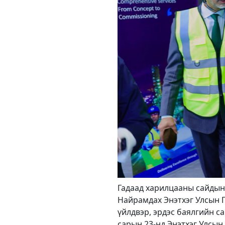
Гадаад харилцааны сайдын
Найрамдах Энэтхэг Улсын Г
үйлдвэр, эрдэс баялгийн с
сарын 23-нд Энэтхэг Улсын