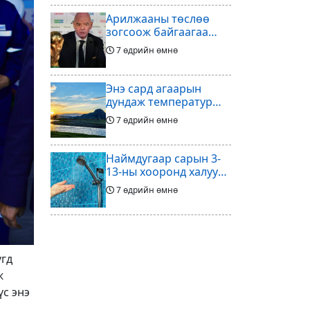
Арилжааны төслөө
зогсоож байгаагаа
Ж.Инфантино
7 өдрийн өмнө
мэдэгдэв
Энэ сард агаарын
дундаж температур
ихэнх нутгаар олон
7 өдрийн өмнө
жилийн дунджаас
дулаан байна
Наймдугаар сарын 3-
13-ны хооронд халуун
ус түр хязгаарлах бүс,
7 өдрийн өмнө
хороолол
Үс шинээр үргээлгэх
буюу засуулахад
тохиромжгүй
үгд
7 өдрийн өмнө
ж
үс энэ
Хөлбөмбөгийг зарж