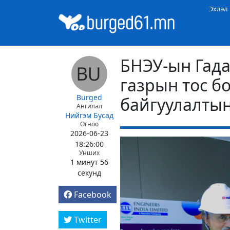
Эхлэл
БНЭУ-ын Гада
газрын тос б
Burged
байгуулалтын
Ангилал
Нийгэм
Бусад
Огноо
2026-06-23
18:26:00
Унших
1 минут 56
секунд
Facebook
Twitter