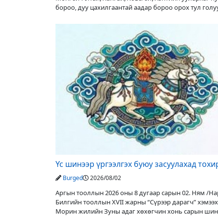
бороо, дуу цахилгаантай аадар бороо орох тул гол
түвшин нэмэгдэх, нөөлөг
Үс шинээр үргээлгэх буюу засуулахад тох
Burged
2026/08/02
Аргын тооллын 2026 оны 8 дугаар сарын 02. Ням /Нар
Билгийн тооллын XVII жарны “Сүрээр дарагч” хэмээх
Морин жилийн Зуны адаг хөхөгчин хонь сарын шин