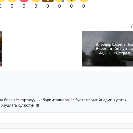
0
0
0
0
0
0
0
0
Өнөөдөр Сэлэнгэ, Төв
Өвөрхангайн нутгаа
аадар орж, үерлэх
аюултайг анхааруула
йн болон ёс суртахууныг баримтална уу. Ёс бус сэтгэгдлийг админ устгах
риуцлага хүлээхгүй. !!!