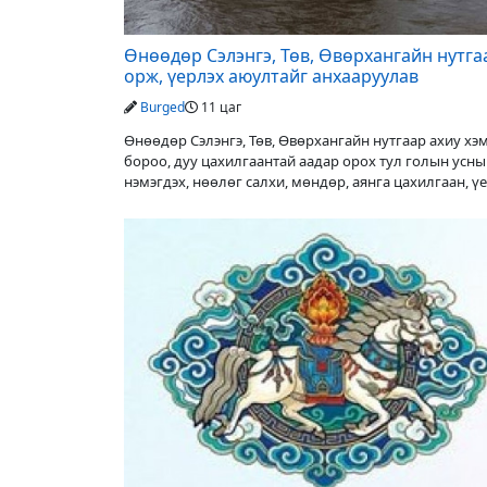
Өнөөдөр Сэлэнгэ, Төв, Өвөрхангайн нутга
орж, үерлэх аюултайг анхааруулав
Burged
11 цаг
Өнөөдөр Сэлэнгэ, Төв, Өвөрхангайн нутгаар ахиу х
бороо, дуу цахилгаантай аадар орох тул голын усн
нэмэгдэх, нөөлөг салхи, мөндөр, аянга цахилгаан, ү
аюулаас сэрэмжлэхийг