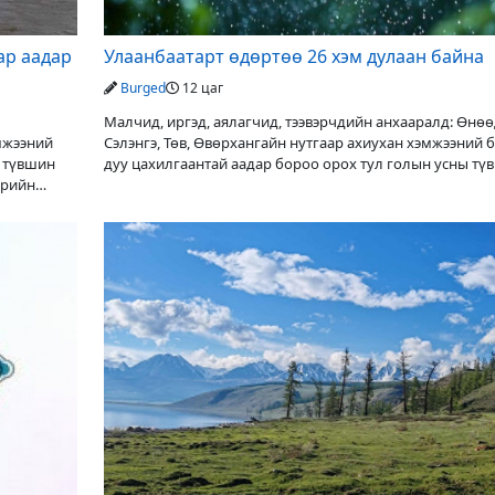
ар аадар
Улаанбаатарт өдөртөө 26 хэм дулаан байна
Burged
12 цаг
Малчид, иргэд, аялагчид, тээвэрчдийн анхааралд: Өнө
эмжээний
Сэлэнгэ, Төв, Өвөрхангайн нутгаар ахиухан хэмжээний 
ы түвшин
дуу цахилгаантай аадар бороо орох тул голын усны тү
ерийн
нэмэгдэх, нөөлөг салхи,