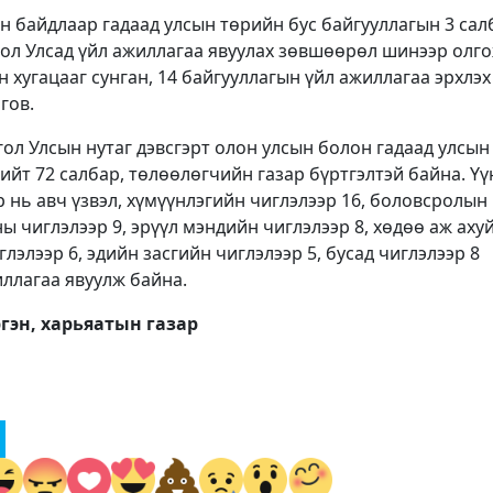
н байдлаар гадаад улсын төрийн бус байгууллагын 3 сал
ол Улсад үйл ажиллагаа явуулах зөвшөөрөл шинээр олго
хугацааг сунган, 14 байгууллагын үйл ажиллагаа эрхлэх
гов.
л Улсын нутаг дэвсгэрт олон улсын болон гадаад улсын
ийт 72 салбар, төлөөлөгчийн газар бүртгэлтэй байна. Үү
 нь авч үзвэл, хүмүүнлэгийн чиглэлээр 16, боловсролын
ы чиглэлээр 9, эрүүл мэндийн чиглэлээр 8, хөдөө аж аху
лэлээр 6, эдийн засгийн чиглэлээр 5, бусад чиглэлээр 8
иллагаа явуулж байна.
гэн, харьяатын газар