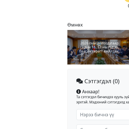
Өмнөх
2026 оны долоодугаар
сарын 16, 17-ны пүрэв,
баасан гарагт ажилтан,
албан хаагчдыг амраана
Сэтгэгдэл
(0)
Анхаар!
Та сэтгэгдэл бичихдээ хууль зү
эрхтэй. Мэдээний сэтгэгдэлд ха