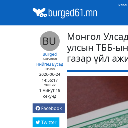
Эхлэл
Монгол Улсад
улсын ТББ-ын
Burged
газар үйл аж
Ангилал
Нийгэм
Бусад
Огноо
2026-06-24
14:56:17
Унших
1 минут 18
секунд
Facebook
Twitter