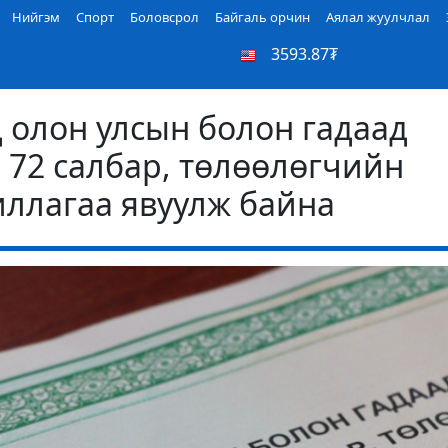
Нийгэм
Спорт
Боловсрол
Байгаль орчин
Аялал жуулчлал
3593.87₮
 олон улсын болон гадаад
 72 салбар, төлөөлөгчийн
иллагаа явуулж байна