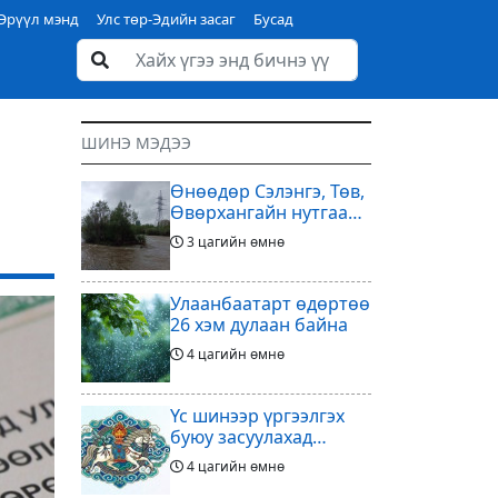
Эрүүл мэнд
Улс төр-Эдийн засаг
Бусад
ШИНЭ МЭДЭЭ
Өнөөдөр Сэлэнгэ, Төв,
Өвөрхангайн нутгаар
аадар орж, үерлэх
3 цагийн өмнө
аюултайг анхааруулав
Улаанбаатарт өдөртөө
26 хэм дулаан байна
4 цагийн өмнө
Үс шинээр үргээлгэх
буюу засуулахад
тохиромжтой
4 цагийн өмнө