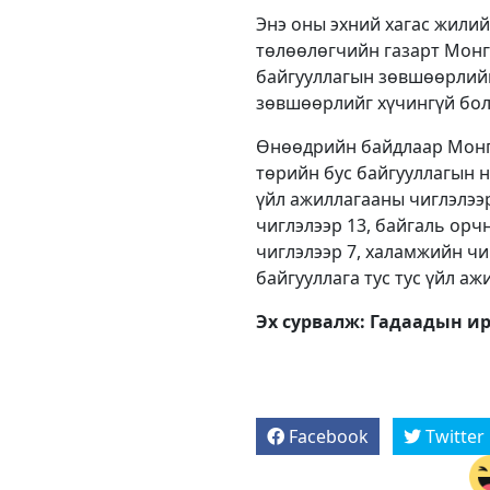
Энэ оны эхний хагас жилий
төлөөлөгчийн газарт Монг
байгууллагын зөвшөөрлийн 
зөвшөөрлийг хүчингүй бол
Өнөөдрийн байдлаар Монго
төрийн бус байгууллагын н
үйл ажиллагааны чиглэлээр
чиглэлээр 13, байгаль орчн
чиглэлээр 7, халамжийн чиг
байгууллага тус тус үйл аж
Эх сурвалж: Гадаадын ир
Facebook
Twitter