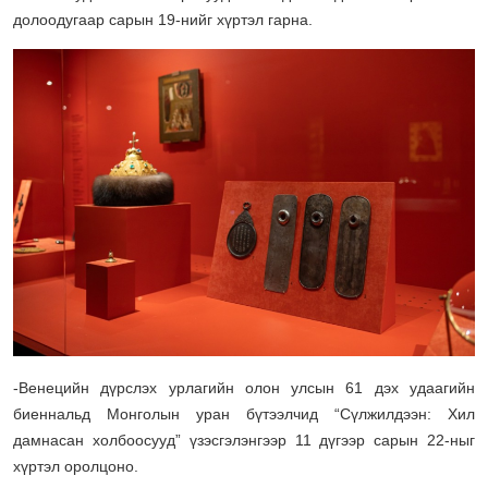
долоодугаар сарын 19-нийг хүртэл гарна.
-Венецийн дүрслэх урлагийн олон улсын 61 дэх удаагийн
биеннальд Монголын уран бүтээлчид “Сүлжилдээн: Хил
дамнасан холбоосууд” үзэсгэлэнгээр 11 дүгээр сарын 22-ныг
хүртэл оролцоно.