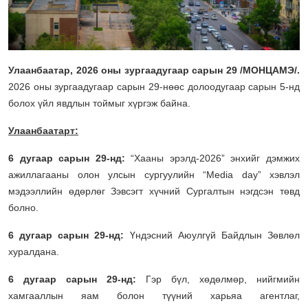
Улаанбаатар, 2026 оны зургаадугаар сарын 29 /МОНЦАМЭ/.
2026 оны зургаадугаар сарын 29-нөөс долоодугаар сарын 5-нд
болох үйл явдлын тоймыг хүргэж байна.
Улаанбаатарт:
6 дугаар сарын 29-нд:
“Хааны эрэлд-2026” энхийг дэмжих
ажиллагааны олон улсын сургуулийн “Media day” хэвлэл
мэдээллийн өдөрлөг Зэвсэгт хүчний Сургалтын нэгдсэн төвд
болно.
6 дугаар сарын 29-нд:
Үндэсний Аюулгүй Байдлын Зөвлөл
хуралдана.
6 дугаар сарын 29-нд:
Гэр бүл, хөдөлмөр, нийгмийн
хамгааллын яам болон түүний харьяа агентлаг,