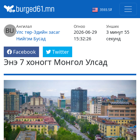
3593.5₮
Ангилал
Огноо
Унших
Улс төр-Эдийн засаг
2026-06-29
3 минут 55
Нийгэм
Бусад
15:32:26
секунд
Facebook
Twitter
Энэ 7 хоногт Монгол Улсад