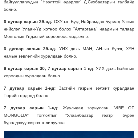
байгууллагуудын “Нээлттэй өдөрлөг” Д.Сүхбаатарын талбайд
болно.
6 дугаар сарын 29-нд:
ОХУ-ын Бүгд Найрамдах Буриад Улсын
нийслэл Улаан-Үд хотноо болох "Алтаргана" наадмын талаар
Монголын Үндэсний хорооноос мэдээлнэ.
6 дугаар сарын 29-нд:
УИХ дахь МАН, АН-ын бүлэг, ХҮН
намын зөвлөлийн хуралдаан болно.
6 дугаа
р сарын
30, 7 дугаар сарын 1
-нд
: УИХ дахь Байнгын
хороодын хуралдаан болно.
7 дугаар сарын 1-нд:
Засгийн газрын ээлжит хуралдаан
Төрийн ордонд болно.
7 дугаар сарын 1-нд:
Жуулчдад зориулсан "VIBE OF
MONGOLIA" тоглолтыг "Улаанбаатар театр" бүрэн
бүрэлдэхүүнээрээ толилуулна.