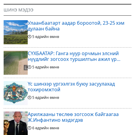
гал Морин жилийн Зуны адаг
оруулагчдад худалдах
ШИНЭ МЭДЭЭ
хөхөгчин хонь сарын шинийн
төслөөсөө татгалзахаар
19, Адъяа /Асралт/
шийдвэрлэснээ ФИФА-гийн
Улаанбаатарт аадар бороотой, 23-25 хэм
ерөнхийлөгч Жанни
дулаан байна
5 өдрийн өмнө
СҮХБААТАР: Ганга нуур орчмын элсний
нүүдлийг зогсоох туршилтын ажил үр
дүнгээ өгч эхэлжээ
5 өдрийн өмнө
Үс шинээр үргээлгэх буюу засуулахад
тохиромжтой
5 өдрийн өмнө
Арилжааны төслөө зогсоож байгаагаа
Ж.Инфантино мэдэгдэв
6 өдрийн өмнө