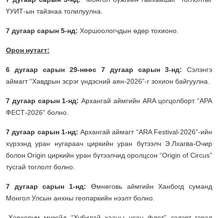
ҮУИТ-ын тайзнаа толилуулна.
7 дугаар сарын 5-нд:
Хоршоологчдын өдөр тохионо.
Орон нутагт:
6 дугаар сарын 29-нөөс 7 дугаар сарын 3-нд:
Сэлэнгэ
аймагт “Хавдрын эсрэг үндэсний аян-2026”-г зохион байгуулна.
7 дугаар сарын 1-нд:
Архангай аймгийн АRА цогцолборт “АРА
ФЕСТ-2026” болно.
7 дугаар сарын 1-нд:
Архангай аймагт “ARA Festival-2026”-ийн
хүрээнд уран нугараач циркийн уран бүтээлч Э.Лхагва-Очир
болон Origin циркийн уран бүтээлчид оролцсон “Origin of Circus”
тусгай тоглолт болно.
7 дугаар сарын 1-нд:
Өмнөговь аймгийн Ханбогд суманд
Монгол Улсын анхны геопаркийн нээлт болно.
-Хархорум музейд “Хубилай хааны усан флот” сэдэвт гэрэл