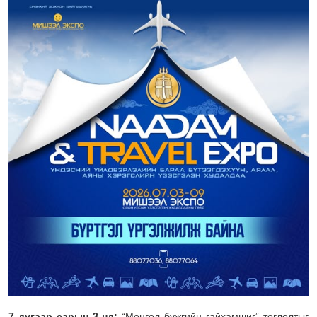
7 дугаар сарын 3-нд:
“Монгол бүжгийн гайхамшиг” тоглолтыг