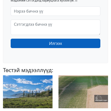
Мэдээний сэтгэгдэлд хариуцлага хүлээхгүй. !!!
Илгээх
Төстэй мэдээллүүд: