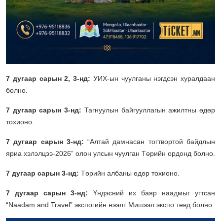
7 дугаар сарын 2, 3
-нд:
УИХ-ын чуулганы нэгдсэн хуралдаан
болно.
7 дугаар сарын 3-нд:
Тагнуулын байгууллагын ажилтны өдөр
тохионо.
7 дугаар сарын 3-нд:
“Алтай дамнасан тогтвортой байдлын
яриа хэлэлцээ-2026” олон улсын чуулган Төрийн ордонд болно.
7 дугаар сарын 3-нд:
Төрийн албаны өдөр тохионо.
7 дугаар сарын 3-нд:
Үндэсний их баяр наадмыг угтсан
“Naadam and Travel” экспогийн нээлт Мишээл экспо төвд болно.