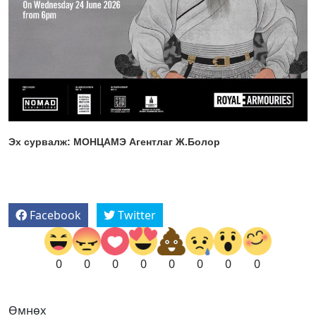
Эх сурвалж: МОНЦАМЭ Агентлаг Ж.Болор
Facebook
Twitter
0
0
0
0
0
0
0
0
Өмнөх