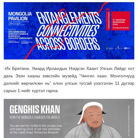
-Их Британи, Умард Ирландын Нэгдсэн Хаант Улсын Лийдс хот
дахь Эзэн хааны зэвсгийн музейд “Чингис хаан: Монголчууд
дэлхийг өөрчилсөн нь” олон улсын тусгай үзэсгэлэн 11 дүгээр
сарын 1-нийг хүртэл гарна.