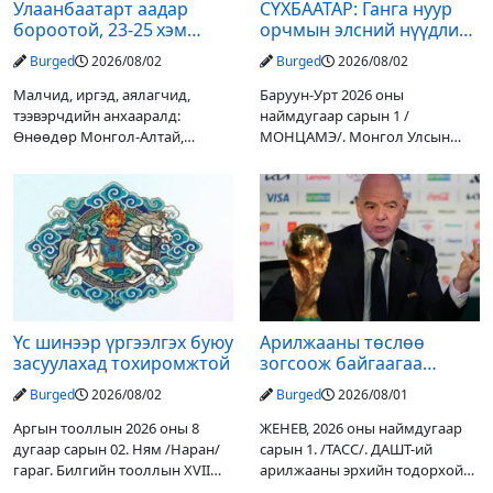
Улаанбаатарт аадар
СҮХБААТАР: Ганга нуур
бороотой, 23-25 хэм
орчмын элсний нүүдлийг
дулаан байна
зогсоох туршилтын ажил
Burged
2026/08/02
Burged
2026/08/02
үр дүнгээ өгч эхэлжээ
Малчид, иргэд, аялагчид,
Баруун-Урт 2026 оны
тээвэрчдийн анхааралд:
наймдугаар сарын 1 /
Өнөөдөр Монгол-Алтай,
МОНЦАМЭ/. Монгол Улсын
Хангай, Хөвсгөл, Хэнтийн
Ерөнхийлөгчийн санаачилгаар
уулархаг нутгаар бороо, дуу
Дарьгангын Ганга нуурыг
цахилгаантай аадар бороо
сэргээн, хамгаалах төслийг
орох тул голуудын усны
улсын төсвийн хөрөнгө
түвшин нэмэгдэх, нөөлөг
оруулалтаар хийж буй.
Төслийн
Үс шинээр үргээлгэх буюу
Арилжааны төслөө
засуулахад тохиромжтой
зогсоож байгаагаа
Ж.Инфантино мэдэгдэв
Burged
2026/08/02
Burged
2026/08/01
Аргын тооллын 2026 оны 8
ЖЕНЕВ, 2026 оны наймдугаар
дугаар сарын 02. Ням /Наран/
сарын 1. /ТАСС/. ДАШТ-ий
гараг. Билгийн тооллын XVII
арилжааны эрхийн тодорхой
жарны “Сүрээр дарагч” хэмээх
хувийг хувийн хөрөнгө