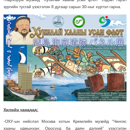
зургийн тусгай үзэсгэлэн 8 дугаар сарын 30-ныг хүртэл гарна.
Хилийн чанадад:
-ОХУ-ын нийслэл Москва хотын Кремлийн музейд “Чингис
хааны удмынхан: Оросууд ба даян дэлхий” үзэсгэлэн