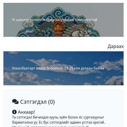
Үс шинээр үргээлгэх буюу засуулахад тохиромжтой
Дараах
Улаанбаатарт аадар бороотой, 23-25 хэм дулаан байна
Сэтгэгдэл
(0)
Анхаар!
Та сэтгэгдэл бичихдээ хууль зүйн болон ёс суртахууныг
баримтална уу. Ёс бус сэтгэгдлийг админ устгах эрхтэй.