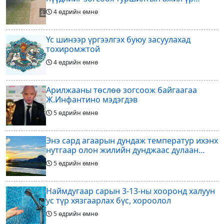
дүнгээ өгч эхэлжээ
4 өдрийн өмнө
Үс шинээр үргээлгэх буюу засуулахад
тохиромжтой
4 өдрийн өмнө
Арилжааны төслөө зогсоож байгаагаа
Ж.Инфантино мэдэгдэв
5 өдрийн өмнө
Энэ сард агаарын дундаж температур ихэнх
нутгаар олон жилийн дунджаас дулаан
байна
5 өдрийн өмнө
Наймдугаар сарын 3-13-ны хооронд халуун
ус түр хязгаарлах бүс, хороолол
5 өдрийн өмнө