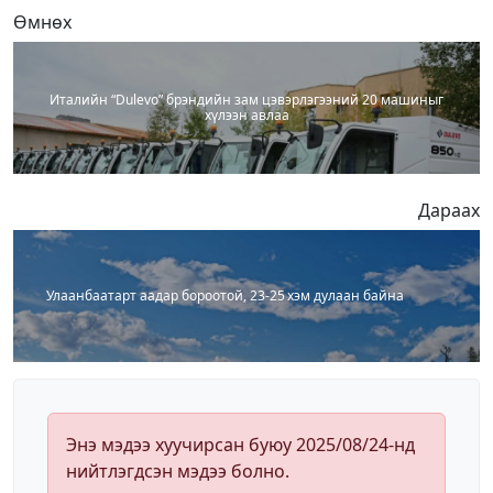
Өмнөх
Италийн “Dulevo” брэндийн зам цэвэрлэгээний 20 машиныг
хүлээн авлаа
Дараах
Улаанбаатарт аадар бороотой, 23-25 хэм дулаан байна
Энэ мэдээ хуучирсан буюу 2025/08/24-нд
нийтлэгдсэн мэдээ болно.