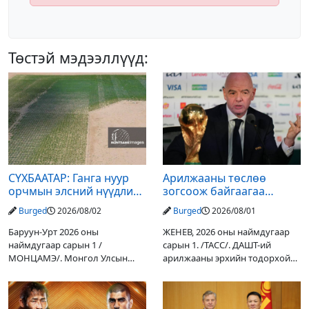
Төстэй мэдээллүүд:
СҮХБААТАР: Ганга нуур
Арилжааны төслөө
орчмын элсний нүүдлийг
зогсоож байгаагаа
зогсоох туршилтын ажил
Ж.Инфантино мэдэгдэв
Burged
2026/08/02
Burged
2026/08/01
үр дүнгээ өгч эхэлжээ
Баруун-Урт 2026 оны
ЖЕНЕВ, 2026 оны наймдугаар
наймдугаар сарын 1 /
сарын 1. /ТАСС/. ДАШТ-ий
МОНЦАМЭ/. Монгол Улсын
арилжааны эрхийн тодорхой
Ерөнхийлөгчийн санаачилгаар
хувийг хувийн хөрөнгө
Дарьгангын Ганга нуурыг
оруулагчдад худалдах
сэргээн, хамгаалах төслийг
төслөөсөө татгалзахаар