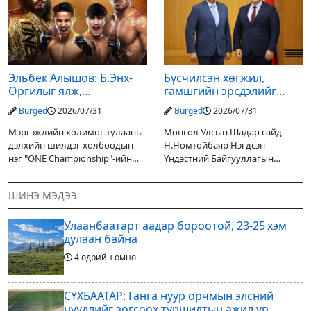
улсын төсвийн хөрөнгө
шийдвэрлэснээ ФИФА-гийн
оруулалтаар хийж буй.
ерөнхийлөгч Жанни
Төслийн
Эльбек Алышов: Б.Энх-
Бүсчилсэн хөгжил,
Оргилыг ялж,
гамшгийн эрсдэлийг
гэрийнхэндээ байшин
бууруулах чиглэлээр
Burged
2026/07/31
Burged
2026/07/31
авч өгнө
НҮБ-тай хамтын
ажиллагаагаа
Мэргэжлийн холимог тулааны
Монгол Улсын Шадар сайд
өргөжүүлэхээр санал
дэлхийн шилдэг холбоодын
Н.Номтойбаяр Нэгдсэн
солилцлоо
нэг "ONE Championship"-ийн
Үндэстний Байгууллагын
ээлжит өдөрлөг
Суурин зохицуулагч Яап ван
өнөөдөр/2026.07.31/ болно. Энэ
Хиердэнийг хүлээн авч уулзан,
ШИНЭ МЭДЭЭ
өдөрлөгийн оргил тулааны
Монгол Улс, НҮБ-ын хамтын
эзэд нь бантам жингийн аварга
ажиллагааны өнөөгийн байдал
Улаанбаатарт аадар бороотой, 23-25 хэм
болон цаашдын
дулаан байна
4 өдрийн өмнө
СҮХБААТАР: Ганга нуур орчмын элсний
нүүдлийг зогсоох туршилтын ажил үр