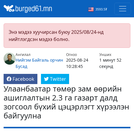
3593.5₮
Энэ мэдээ хуучирсан буюу 2025/08/24-нд
нийтлэгдсэн мэдээ болно.
Ангилал
Огноо
Унших
Нийгэм
Байгаль орчин
2025-08-24
1 минут 52
Бусад
10:28:45
секунд
Facebook
Twitter
Улаанбаатар төмөр зам өөрийн
ашиглалтын 2.3 га газарт далд
зогсоол бүхий цэцэрлэгт хүрээлэн
байгуулна