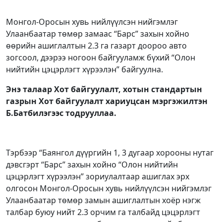
Монгол-Оросын хувь нийлүүлсэн нийгэмлэг
Улаанбаатар төмөр замаас “Барс” захын хойно
өөрийн ашиглалтын 2.3 га газарт доороо авто
зогсоол, дээрээ ногоон байгууламж бүхий “Олон
нийтийн цэцэрлэгт хүрээлэн” байгуулна.
Энэ талаар Хот байгуулалт, хотын стандартын
газрын Хот байгуулалт хариуцсан мэргэжилтэн
Б.Батбилэгээс тодрууллаа.
Тэрбээр “Баянгол дүүргийн 1, 3 дугаар хорооны нутаг
дэвсгэрт “Барс” захын хойно “Олон нийтийн
цэцэрлэгт хүрээлэн” зориулалтаар ашиглах эрх
олгосон Монгол-Оросын хувь нийлүүлсэн нийгэмлэг
Улаанбаатар төмөр замын ашиглалтын хоёр нэгж
талбар буюу нийт 2.3 орчим га талбайд цэцэрлэгт