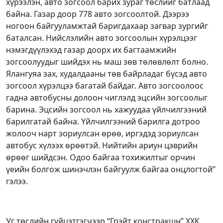
хүрээлэн, авто зогсоол барих зураг төслийг батлаад
байна. Газар доор 778 авто зогсоолтой. Дээрээ
ногоон байгууламжтай баригдахаар загвар зургийг
баталсан. Нийслэлийн авто зогсоолын хүрэлцээг
нэмэгдүүлэхэд газар доорх их багтаамжийн
зогсоолуудыг шийдэх нь маш зөв төлөвлөлт болно.
Ялангуяа зах, худалдааны төв байрладаг бүсэд авто
зогсоол хүрэлцээ багатай байдаг. Авто зогсоолоос
гадна автобусны долоон чиглэлд эцсийн зогсоолыг
барина. Эцсийн зогсоол нь хажуудаа үйлчилгээний
барилгатай байна. Үйлчилгээний барилга дотроо
жолооч нарт зориулсан өрөө, иргэдэд зориулсан
автобус хүлээх өрөөтэй. Нийтийн ариун цэврийн
өрөөг шийдсэн. Одоо байгаа тохижилтыг орчин
үеийн болгож шинэчлэн байгуулж байгаа онцлогтой”
гэлээ.
Уг төслийн гүйцэтгэгчээр “Грэйт констракшн” ХХК