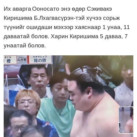
Их аварга
Ооносато энэ өдөр Сэкивакэ
Киришима Б.Лхагвасүрэн
-тэй
хүчээ сорьж
түүнийг
ошидаш
и мэхээр хаяснаар 1 унаа,
11
даваатай болов.
Харин Киришима 5 даваа, 7
унаатай болов.