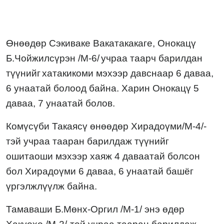
Өнөөдөр
Сэкиваке Вакатакакаге
,
Онокацү
Б.Чойжилсүрэн /М-
6
/
учраа таарч барилдан
түүн
ийг
хатакикоми
мэхээр
д
а
в
снаар
6 даваа,
6 унаатай болоод байна. Харин Онокацү 5
даваа, 7 унаатай болов.
Комүсүби Такаясү
өнөөдөр Хирадоүми/М-4/-
тэй учраа тааран барилдаж түүнийг
ошитаоши мэхээр хаяж 4 даваатай болсон
бол Хирадоүми 6 даваа, 6 унаатай башёг
үргэлжлүүлж байна.
Тамаваши Б.Мөнх-Оргил /М-
1
/
энэ өдөр