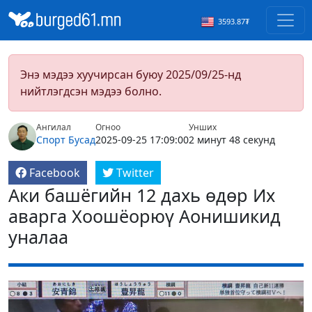
3593.87₮
Энэ мэдээ хуучирсан буюу 2025/09/25-нд
нийтлэгдсэн мэдээ болно.
Ангилал
Огноо
Унших
Спорт
Бусад
2025-09-25 17:09:00
2 минут 48 секунд
Facebook
Twitter
Аки башёгийн 12 дахь өдөр Их
аварга Хоошёорюү Аонишикид
уналаа