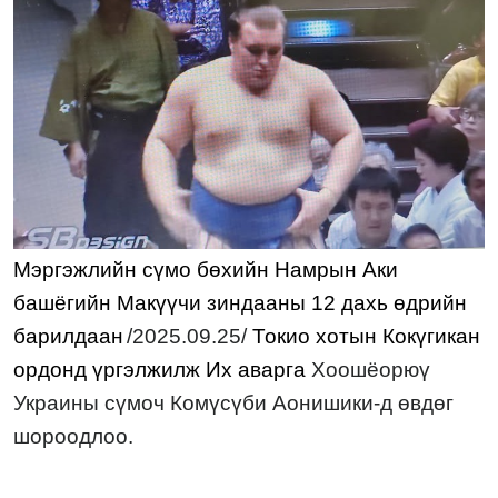
Мэргэжлийн сүмо бөхийн Намрын Аки
башёгийн Макүүчи зиндааны
12
д
а
х
ь
өдрийн
барилдаан
/2025.09.2
5/
Токио хотын Кокүгикан
ордонд үргэлжилж Их аварга
Хоошёорюү
Украины сүмоч К
омүсүби Аонишики-д өвдөг
шороодлоо.