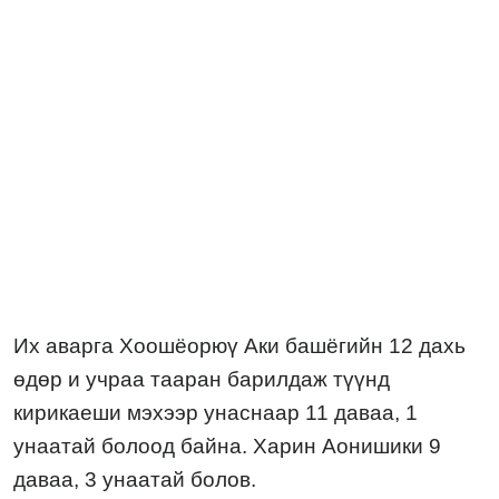
Их аварга Хоошёорюү Аки башёгийн 1
2
дахь
өдөр
и учраа тааран барилдаж түүнд
кирикаеши мэхээр унаснаар 11 даваа, 1
унаатай болоод байна. Харин Аонишики 9
даваа, 3 унаатай болов.