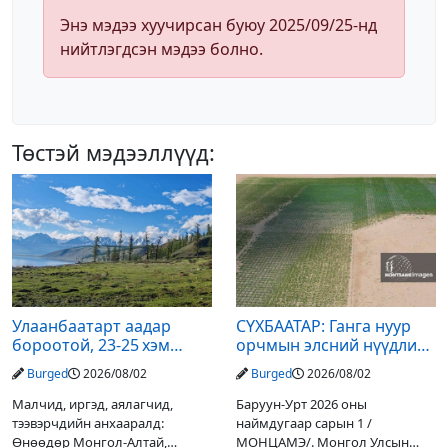
Энэ мэдээ хуучирсан буюу 2025/09/25-нд
нийтлэгдсэн мэдээ болно.
Төстэй мэдээллүүд:
Улаанбаатарт аадар
СҮХБААТАР: Ганга нуур
бороотой, 23-25 хэм
орчмын элсний нүүдлийг
дулаан байна
зогсоох туршилтын ажил
Burged
2026/08/02
Burged
2026/08/02
үр дүнгээ өгч эхэлжээ
Малчид, иргэд, аялагчид,
Баруун-Урт 2026 оны
тээвэрчдийн анхааралд:
наймдугаар сарын 1 /
Өнөөдөр Монгол-Алтай,
МОНЦАМЭ/. Монгол Улсын