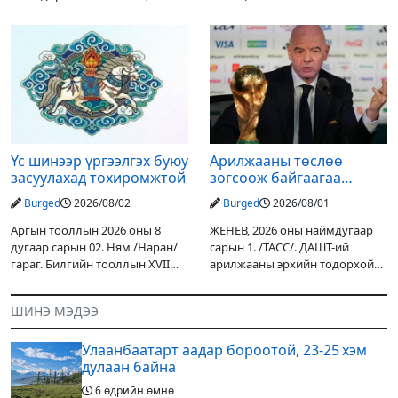
Хангай, Хөвсгөл, Хэнтийн
Ерөнхийлөгчийн санаачилгаар
уулархаг нутгаар бороо, дуу
Дарьгангын Ганга нуурыг
цахилгаантай аадар бороо
сэргээн, хамгаалах төслийг
орох тул голуудын усны
улсын төсвийн хөрөнгө
түвшин нэмэгдэх, нөөлөг
оруулалтаар хийж буй.
Төслийн
Үс шинээр үргээлгэх буюу
Арилжааны төслөө
засуулахад тохиромжтой
зогсоож байгаагаа
Ж.Инфантино мэдэгдэв
Burged
2026/08/02
Burged
2026/08/01
Аргын тооллын 2026 оны 8
ЖЕНЕВ, 2026 оны наймдугаар
дугаар сарын 02. Ням /Наран/
сарын 1. /ТАСС/. ДАШТ-ий
гараг. Билгийн тооллын XVII
арилжааны эрхийн тодорхой
жарны “Сүрээр дарагч” хэмээх
хувийг хувийн хөрөнгө
гал Морин жилийн Зуны адаг
оруулагчдад худалдах
ШИНЭ МЭДЭЭ
хөхөгчин хонь сарын шинийн
төслөөсөө татгалзахаар
19, Адъяа /Асралт/
шийдвэрлэснээ ФИФА-гийн
Улаанбаатарт аадар бороотой, 23-25 хэм
ерөнхийлөгч Жанни
дулаан байна
6 өдрийн өмнө