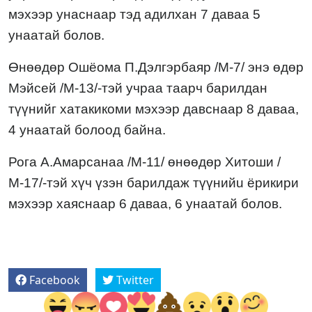
мэхээр унаснаар тэд адилхан 7 даваа 5
унаатай болов.
Ө
нөөдөр Ошёома П.Дэлгэрбаяр
/М-7/ энэ өдөр
Мэйсей /М-13/-тэй учраа таарч барилдан
түүнийг хатакикоми мэхээр давснаар 8 даваа,
4 унаатай болоод байна.
Рога А.Амарсанаа /М-1
1
/
өнөөдөр Хитоши /
М-17/-тэй хүч үзэн барилдаж түүний
u
ёрикири
мэхээр хаяснаар 6 даваа, 6 унаатай болов.
Facebook
Twitter