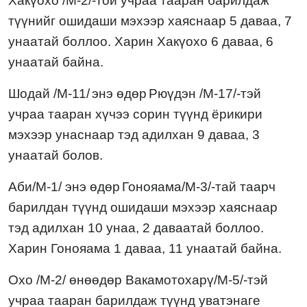
Хакүохо /М-2/-той учраа тааран барилдаж
түүнийг ошидаши мэхээр хаяснаар 5 даваа, 7
унаатай боллоо. Харин Хакүохо 6 даваа, 6
унаатай байна.
Шодай /М-11/
энэ өдөр
Рюүдэн /М-17/-тэй
учраа тааран хүчээ сорин түүнд ёрикири
мэхээр унаснаар тэд адилхан 9 даваа, 3
унаатай болов.
Аби/М-1/ энэ өдөр
Гонояама/М-3/-тай таарч
барилдан түүнд ошидаши мэхээр хаяснаар
тэд адилхан 10 унаа, 2 даваатай боллоо.
Харин Гонояама 1 даваа, 11 унаатай байна.
Охо /М-2/
өнөөдөр Вакамотохарү/М-5/-тэй
учраа тааран барилдаж түүнд уватэнаге