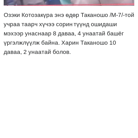
Озэки Котозакүра
энэ
өд
ө
р
Таканошо /М-7/-той
учраа
таарч хүчээ сорин
түүн
д ошидаши
мэхээр
унаснаар 8 даваа, 4 унаатай башёг
үргэлжлүүлж байна. Харин Таканошо 10
даваа, 2 унаатай болов.