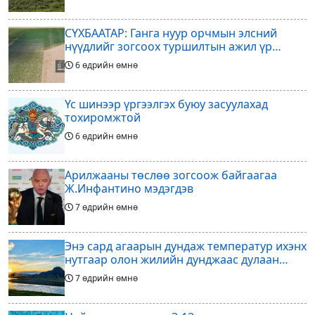
СҮХБААТАР: Ганга нуур орчмын элсний
нүүдлийг зогсоох туршилтын ажил үр
дүнгээ өгч эхэлжээ
6 өдрийн өмнө
Үс шинээр үргээлгэх буюу засуулахад
тохиромжтой
6 өдрийн өмнө
Арилжааны төслөө зогсоож байгаагаа
Ж.Инфантино мэдэгдэв
7 өдрийн өмнө
Энэ сард агаарын дундаж температур ихэнх
нутгаар олон жилийн дунджаас дулаан
байна
7 өдрийн өмнө