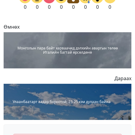
0
0
0
0
0
0
0
0
Өмнөх
Монголын пара байт харваачид дэлхийн аваргын төлөө
Италийн багтай өрсөлдөнө
Дараах
Улаанбаатарт аадар бороотой, 23-25 хэм дулаан байна