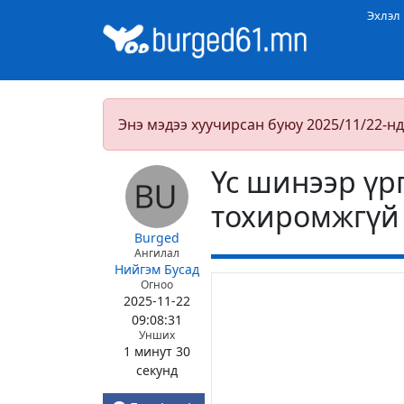
Эхлэл
Энэ мэдээ хуучирсан буюу 2025/11/22-нд
Үс шинээр үр
тохиромжгүй
Burged
Ангилал
Нийгэм
Бусад
Огноо
2025-11-22
09:08:31
Унших
1 минут 30
секунд