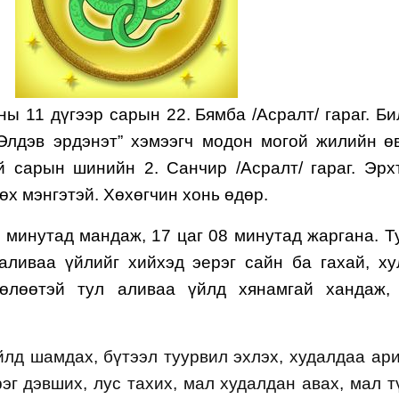
ны 1
1
дүгээр сарын 22.
Бямба /Асралт/ гараг. Би
Элдэв эрдэнэт” хэмээгч модон могой жилийн
ө
й сарын шинийн 2. Санчир /Асралт/ гараг. Эрх
хөх мэнгэтэй. Хөхөгчин хонь өдөр.
 минутад мандаж, 17 цаг 08 минутад жаргана. Т
аливаа үйлийг хийхэд эерэг сайн ба гахай, ху
өлөөтэй тул аливаа үйлд хянамгай хандаж,
йлд шамдах, бүтээл туурвил эхлэх, худалдаа ар
рэг дэвших, лус тахих, мал худалдан авах, мал т