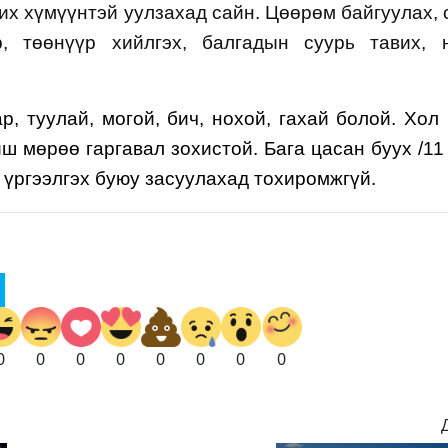
 их хүмүүнтэй уулзахад сайн. Цөөрөм байгуулах, 
р, төөнүүр хийлгэх, балгадын суурь тавих, 
р, туулай, могой, бич, нохой, гахай болой. Хол 
ш мөрөө гаргавал зохистой. Бага цасан буух /11 
 үргээлгэх буюу засуулахад тохиромжгүй.
0
0
0
0
0
0
0
0