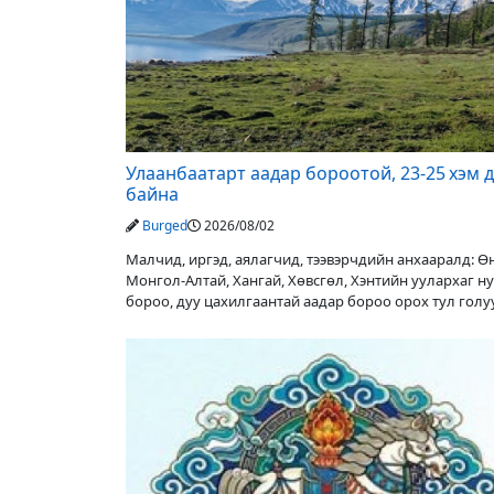
Улаанбаатарт аадар бороотой, 23-25 хэм 
байна
Burged
2026/08/02
Малчид, иргэд, аялагчид, тээвэрчдийн анхааралд: 
Монгол-Алтай, Хангай, Хөвсгөл, Хэнтийн уулархаг н
бороо, дуу цахилгаантай аадар бороо орох тул гол
түвшин нэмэгдэх, нөөлөг