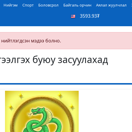
Нийгэм
Спорт
Боловсрол
Байгаль орчин
Аялал жуулчлал
3593.93₮
 нийтлэгдсэн мэдээ болно.
гээлгэх буюу засуулахад