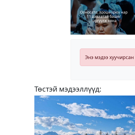
Ооносато, Хоошёорюү нар
11 даваатай башёг
тэргүүлж явна
Энэ мэдээ хуучирсан
Төстэй мэдээллүүд: