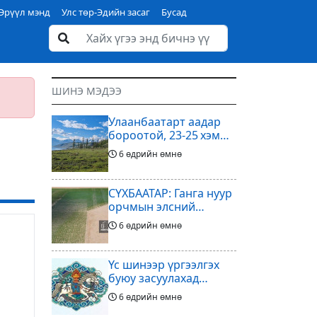
Эрүүл мэнд
Улс төр-Эдийн засаг
Бусад
ШИНЭ МЭДЭЭ
Улаанбаатарт аадар
бороотой, 23-25 хэм
дулаан байна
6 өдрийн өмнө
СҮХБААТАР: Ганга нуур
орчмын элсний
нүүдлийг зогсоох
6 өдрийн өмнө
туршилтын ажил үр
дүнгээ өгч эхэлжээ
Үс шинээр үргээлгэх
буюу засуулахад
тохиромжтой
6 өдрийн өмнө