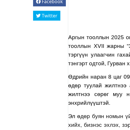
Facebook
Twitter
Аргын тооллын 2025 о
тооллын XVII жарны “
тэргүүн улаагчин гаха
тэнгэрт одтой, Гурван 
Өдрийн наран 8 цаг 09
өдөр туулай жилтнээ 
жилтнээ сөрөг муу н
энхрийлүүштэй.
Эл ө
дөр буян номын ү
хийх, бизнэс эхлэх, зэ