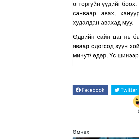
огторгуйн үүдийг боох,
санваар авах, хануу
худалдан авахад
муу.
Өдрийн сайн цаг нь ба
яваар одогсод зүүн хой
минут/ өдөр. Үс шинээр
Facebook
Twitter
Өмнөх