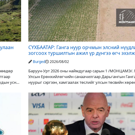
дулаан
СҮХБААТАР: Ганга нуур орчмын элсний нүүдл
зогсоох туршилтын ажил үр дүнгээ өгч эхэлж
Burged
2026/08/02
Өнөөдөр
Баруун-Урт 2026 оны наймдугаар сарын 1 /МОНЦАМЭ/.
утгаар
Улсын Ерөнхийлөгчийн санаачилгаар Дарьгангын Ганг
уудын усны
нуурыг сэргээн, хамгаалах төслийг улсын төсвийн хөрө
оруулалтаар хийж буй. Төслийн