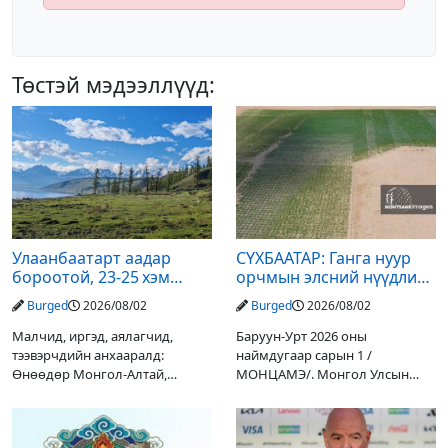
Төстэй мэдээллүүд:
Улаанбаатарт аадар
СҮХБААТАР: Ганга нуур
бороотой, 23-25 хэм
орчмын элсний нүүдлийг
дулаан байна
зогсоох туршилтын ажил
Burged
2026/08/02
Burged
2026/08/02
үр дүнгээ өгч эхэлжээ
Малчид, иргэд, аялагчид,
Баруун-Урт 2026 оны
тээвэрчдийн анхааралд:
наймдугаар сарын 1 /
Өнөөдөр Монгол-Алтай,
МОНЦАМЭ/. Монгол Улсын
Хангай, Хөвсгөл, Хэнтийн
Ерөнхийлөгчийн санаачилгаар
уулархаг нутгаар бороо, дуу
Дарьгангын Ганга нуурыг
цахилгаантай аадар бороо
сэргээн, хамгаалах төслийг