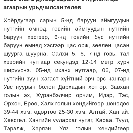
агаарын урьдчилсан төлөв
Хоёрдугаар сарын 5-нд баруун аймгуудын
нутгийн өмнөд, говийн аймгуудын нутгийн
баруун хэсгээр, 6-нд говийн бүс нутгийн
баруун өмнөд хэсгээр цас орж, зөөлөн цасан
шуурга шуурна. Салхи 5, 6, 7-нд говь, тал
хээрийн нутгаар секундэд 12-14 метр хүрч
ширүүснэ. 05-нд ихэнх нутгаар, 06, 07-нд
нутгийн зүүн хагаст хүйтний эрч эрс чангарч
Увс нуурын болон Дархадын хотгор, Завхан
голын эх, Хүрэнбэлчир орчим, Идэр, Тэс,
Орхон, Ерөө, Халх голын хөндийгөөр шөнөдөө
39-44 хэм, өдөртөө 25-30 хэм, Алтай, Хангай,
Хөвсгөл, Хэнтийн уулархаг нутаг, Хараа, Туул,
Тэрэлж, Хэрлэн, Улз голын хөндийгөөр