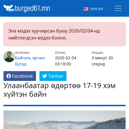
3593.93₮
Энэ мэдээ хуучирсан буюу 2026/02/04-нд
нийтлэгдсэн мэдээ болно.
Ангилал
Огноо
Унших
Байгаль орчин
2026-02-04
3 минут 20
Бусад
03:18:00
секунд
Facebook
Twitter
Улаанбаатар өдөртөө 17-19 хэм
хүйтэн байн