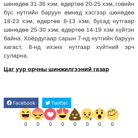
шөнөдөө 31-36 хэм, өдөртөө 20-25 хэм, говийн
бүс нутгийн баруун өмнөд хэсгээр шөнөдөө
18-23 хэм, өдөртөө 8-13 хэм, бусад нутгаар
шөнөдөө 25-30 хэм, өдөртөө 14-19 хэм хүйтэн
байна. Хоёрдугаар сарын 7-нд нутгийн баруун
хагаст, 8-нд ихэнх нутгаар хүйтний эрч
суларна.
Цаг
у
ур
о
рчны
ш
инжилгээний
г
азар
Facebook
Twitter
0
0
0
0
0
0
0
0