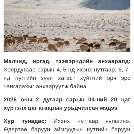
Малчид, иргэд, тээвэрчдийн анхааралд:
Хоёрдугаар сарын 4, 5-нд ихэнх нутгаар, 6, 7-
нд нутгийн зүүн хагаст хүйтний эрч эрс
чангарахыг анхааруулж байна.
2026 оны 2
дугаа
р сарын 04-ний 20 цаг
хүртэлх
цаг агаарын урьдчилсан мэдээ
Хур тунадас:
Ихэнх нутгаар үүлшинэ.
Ө
дөртөө баруун аймгуудын нутгийн баруун