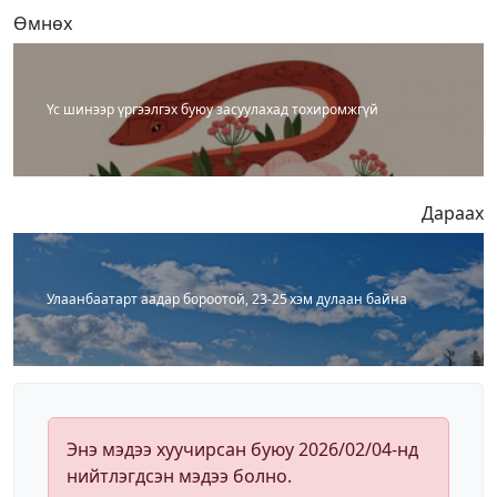
Өмнөх
Үс шинээр үргээлгэх буюу засуулахад тохиромжгүй
Дараах
Улаанбаатарт аадар бороотой, 23-25 хэм дулаан байна
Энэ мэдээ хуучирсан буюу 2026/02/04-нд
нийтлэгдсэн мэдээ болно.