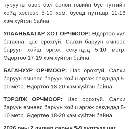
нурууны өвөр бэл болон говийн бүс нутгийн
хойд хэсгээр 5-10 хэм, бусад нутгаар 11-16
хэм хүйтэн байна.
УЛААНБААТАР ХОТ ОРЧМООР:
Өдөртөө үүл
багасна, цас орохгүй. Салхи баруун өмнөөс
баруун хойш эргэж секундэд 5-10 метр.
Ө
дөртөө 17-19 хэм хүйтэн байна.
БАГАНУУР ОРЧМООР:
Цас орохгүй. Салхи
баруун өмнөөс баруун хойш эргэж секундэд 5-
10 метр.
Ө
дөртөө 18-20 хэм хүйтэн байна.
ТЭРЭЛЖ ОРЧМООР:
Ц
ас орохгүй. Салхи
баруун өмнөөс баруун хойш эргэж секундэд 5-
10 метр
. Ө
дөртөө 18-20 хэм хүйтэн байна.
2026 оны 2
дугаа
р сарын 5-9 хүртэлх
цаг