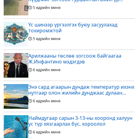
дүнгээ өгч эхэлжээ
5 өдрийн өмнө
Үс шинээр үргээлгэх буюу засуулахад
тохиромжтой
5 өдрийн өмнө
Арилжааны төслөө зогсоож байгаагаа
Ж.Инфантино мэдэгдэв
6 өдрийн өмнө
Энэ сард агаарын дундаж температур ихэнх
нутгаар олон жилийн дунджаас дулаан
байна
6 өдрийн өмнө
Наймдугаар сарын 3-13-ны хооронд халуун
ус түр хязгаарлах бүс, хороолол
6 өдрийн өмнө