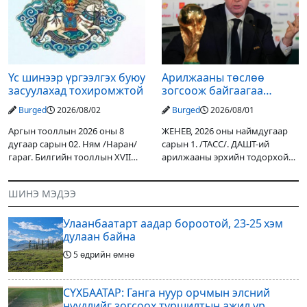
орох тул голуудын усны
улсын төсвийн хөрөнгө
түвшин нэмэгдэх, нөөлөг
оруулалтаар хийж буй.
Төслийн
Үс шинээр үргээлгэх буюу
Арилжааны төслөө
засуулахад тохиромжтой
зогсоож байгаагаа
Ж.Инфантино мэдэгдэв
Burged
2026/08/02
Burged
2026/08/01
Аргын тооллын 2026 оны 8
ЖЕНЕВ, 2026 оны наймдугаар
дугаар сарын 02. Ням /Наран/
сарын 1. /ТАСС/. ДАШТ-ий
гараг. Билгийн тооллын XVII
арилжааны эрхийн тодорхой
жарны “Сүрээр дарагч” хэмээх
хувийг хувийн хөрөнгө
гал Морин жилийн Зуны адаг
оруулагчдад худалдах
ШИНЭ МЭДЭЭ
хөхөгчин хонь сарын шинийн
төслөөсөө татгалзахаар
19, Адъяа /Асралт/
шийдвэрлэснээ ФИФА-гийн
Улаанбаатарт аадар бороотой, 23-25 хэм
ерөнхийлөгч Жанни
дулаан байна
5 өдрийн өмнө
СҮХБААТАР: Ганга нуур орчмын элсний
нүүдлийг зогсоох туршилтын ажил үр