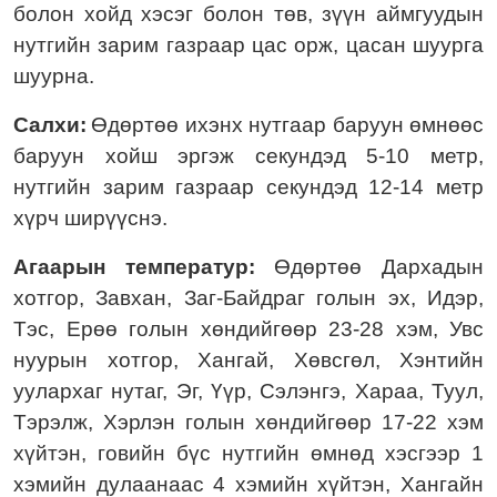
болон хойд хэсэг болон төв, зүүн аймгуудын
нутгийн зарим газраар цас орж, цасан шуурга
шуурна.
Салхи:
Ө
дөртөө ихэнх нутгаар баруун өмнөөс
баруун хойш эргэж секундэд 5-10 метр,
нутгийн зарим газраар секундэд 12-14 метр
хүрч ширүүснэ.
Агаарын температур:
Ө
дөртөө Дархадын
хотгор, Завхан, Заг-Байдраг голын эх, Идэр,
Тэс, Ерөө голын хөндийгөөр 23-28 хэм, Увс
нуурын хотгор, Хангай, Хөвсгөл, Хэнтийн
уулархаг нутаг, Эг, Үүр, Сэлэнгэ, Хараа, Туул,
Тэрэлж, Хэрлэн голын хөндийгөөр 17-22 хэм
хүйтэн, говийн бүс нутгийн өмнөд хэсгээр 1
хэмийн дулаанаас 4 хэмийн хүйтэн, Хангайн