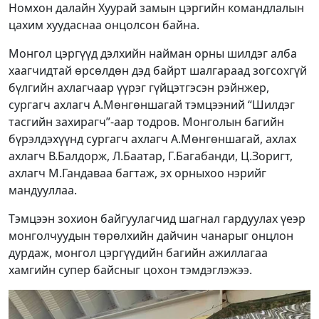
Номхон далайн Хуурай замын цэргийн командлалын
цахим хуудаснаа онцолсон байна.
Монгол цэргүүд дэлхийн найман орны шилдэг алба
хаагчидтай өрсөлдөн дэд байрт шалгараад зогсохгүй
бүлгийн ахлагчаар үүрэг гүйцэтгэсэн рэйнжер,
сургагч ахлагч А.Мөнгөншагай тэмцээний “Шилдэг
тасгийн захирагч”-аар тодров. Монголын багийн
бүрэлдэхүүнд сургагч ахлагч А.Мөнгөншагай, ахлах
ахлагч В.Балдорж, Л.Баатар, Г.Багабанди, Ц.Зоригт,
ахлагч М.Гандаваа багтаж, эх орныхоо нэрийг
мандууллаа.
Тэмцээн зохион байгуулагчид шагнал гардуулах үеэр
монголчуудын төрөлхийн дайчин чанарыг онцлон
дурдаж, монгол цэргүүдийн багийн ажиллагаа
хамгийн супер байсныг цохон тэмдэглэжээ.