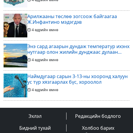
Арилжааны төслөө зогсоож байгаагаа
Ж.Инфантино мэдэгдэв
4 өдрийн өмнө
Энэ сард агаарын дундаж температур ихэнх
нутгаар олон жилийн дунджаас дулаан
байна
4 өдрийн өмнө
Наймдугаар сарын 3-13-ны хооронд халуун
ус түр хязгаарлах бүс, хороолол
4 өдрийн өмнө
Үс шинээр үргээлгэх буюу засуулахад
тохиромжгүй
Эхлэл
Редакцийн бодлого
4 өдрийн өмнө
Бидний тухай
Холбоо барих