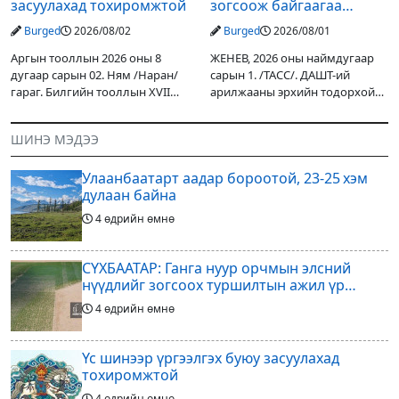
засуулахад тохиромжтой
зогсоож байгаагаа
Ж.Инфантино мэдэгдэв
Burged
2026/08/02
Burged
2026/08/01
Аргын тооллын 2026 оны 8
ЖЕНЕВ, 2026 оны наймдугаар
дугаар сарын 02. Ням /Наран/
сарын 1. /ТАСС/. ДАШТ-ий
гараг. Билгийн тооллын XVII
арилжааны эрхийн тодорхой
жарны “Сүрээр дарагч” хэмээх
хувийг хувийн хөрөнгө
гал Морин жилийн Зуны адаг
оруулагчдад худалдах
ШИНЭ МЭДЭЭ
хөхөгчин хонь сарын шинийн
төслөөсөө татгалзахаар
19, Адъяа /Асралт/
шийдвэрлэснээ ФИФА-гийн
Улаанбаатарт аадар бороотой, 23-25 хэм
ерөнхийлөгч Жанни
дулаан байна
4 өдрийн өмнө
СҮХБААТАР: Ганга нуур орчмын элсний
нүүдлийг зогсоох туршилтын ажил үр
дүнгээ өгч эхэлжээ
4 өдрийн өмнө
Үс шинээр үргээлгэх буюу засуулахад
тохиромжтой
4 өдрийн өмнө