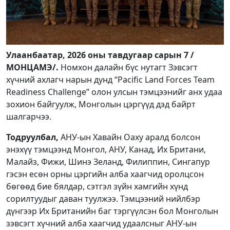
Улаанбаатар, 2026 оны тавдугаар сарын 7 /
МОНЦАМЭ/.
Номхон далайн бүс нутагт Зэвсэгт
хүчний ахлагч нарын дунд “Pacific Land Forces Team
Readiness Challenge” олон улсын тэмцээнийг анх удаа
зохион байгуулж, Монголын цэргүүд дэд байрт
шалгарчээ.
Тодруулбал,
АНУ-ын Хавайн Оаху аралд болсон
энэхүү тэмцээнд Монгол, АНУ, Канад, Их Британи,
Малайз, Фижи, Шинэ Зеланд, Филиппин, Сингапур
гэсэн есөн орны цэргийн алба хаагчид оролцсон
бөгөөд бие бялдар, сэтгэл зүйн хамгийн хүнд
сорилтуудыг даван туулжээ. Тэмцээний нийлбэр
дүнгээр Их Британийн баг тэргүүлсэн бол Монголын
зэвсэгт хүчний алба хаагчид удаалсныг АНУ-ын