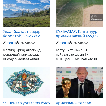
Улаанбаатарт аадар
СҮХБААТАР: Ганга нуур
бороотой, 23-25 хэм
орчмын элсний нүүдлийг
дулаан байна
зогсоох туршилтын ажил
Burged
2026/08/02
Burged
2026/08/02
үр дүнгээ өгч эхэлжээ
Малчид, иргэд, аялагчид,
Баруун-Урт 2026 оны
тээвэрчдийн анхааралд:
наймдугаар сарын 1 /
Өнөөдөр Монгол-Алтай,
МОНЦАМЭ/. Монгол Улсын
Хангай, Хөвсгөл, Хэнтийн
Ерөнхийлөгчийн санаачилгаар
уулархаг нутгаар бороо, дуу
Дарьгангын Ганга нуурыг
цахилгаантай аадар бороо
сэргээн, хамгаалах төслийг
орох тул голуудын усны
улсын төсвийн хөрөнгө
түвшин нэмэгдэх, нөөлөг
оруулалтаар хийж буй.
Төслийн
Үс шинээр үргээлгэх буюу
Арилжааны төслөө