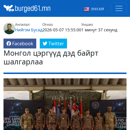
3593.83₮
Ангилал
Огноо
Унших
Нийгэм
Бусад
2026-05-07 15:55:00
1 минут 37 секунд
Facebook
Twitter
Монгол цэргүүд дэд байрт
шалгарлаа