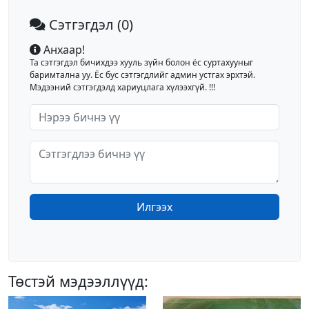
Сэтгэгдэл
(0)
Анхаар!
Та сэтгэгдэл бичихдээ хууль зүйн болон ёс суртахууныг
баримтална уу. Ёс бус сэтгэгдлийг админ устгах эрхтэй.
Мэдээний сэтгэгдэлд хариуцлага хүлээхгүй. !!!
Илгээх
Төстэй мэдээллүүд: