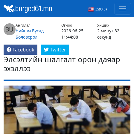
3593.5₮
Ангилал
Огноо
Унших
Нийгэм
Бусад
2026-06-25
2 минут 32
Боловсрол
11:44:08
секунд
Facebook
Twitter
Элсэлтийн шалгалт орон даяар
эхэллээ