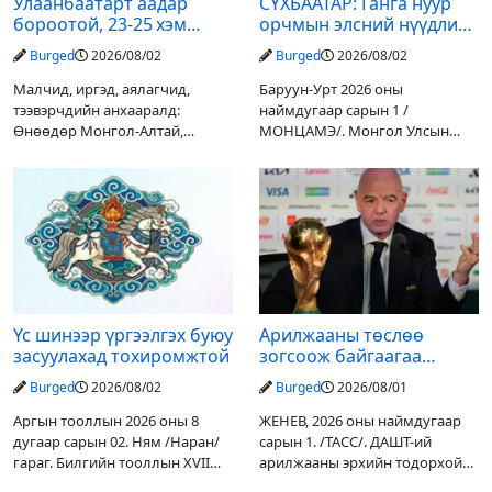
Улаанбаатарт аадар
СҮХБААТАР: Ганга нуур
бороотой, 23-25 хэм
орчмын элсний нүүдлийг
дулаан байна
зогсоох туршилтын ажил
Burged
2026/08/02
Burged
2026/08/02
үр дүнгээ өгч эхэлжээ
Малчид, иргэд, аялагчид,
Баруун-Урт 2026 оны
тээвэрчдийн анхааралд:
наймдугаар сарын 1 /
Өнөөдөр Монгол-Алтай,
МОНЦАМЭ/. Монгол Улсын
Хангай, Хөвсгөл, Хэнтийн
Ерөнхийлөгчийн санаачилгаар
уулархаг нутгаар бороо, дуу
Дарьгангын Ганга нуурыг
цахилгаантай аадар бороо
сэргээн, хамгаалах төслийг
орох тул голуудын усны
улсын төсвийн хөрөнгө
түвшин нэмэгдэх, нөөлөг
оруулалтаар хийж буй.
Төслийн
Үс шинээр үргээлгэх буюу
Арилжааны төслөө
засуулахад тохиромжтой
зогсоож байгаагаа
Ж.Инфантино мэдэгдэв
Burged
2026/08/02
Burged
2026/08/01
Аргын тооллын 2026 оны 8
ЖЕНЕВ, 2026 оны наймдугаар
дугаар сарын 02. Ням /Наран/
сарын 1. /ТАСС/. ДАШТ-ий
гараг. Билгийн тооллын XVII
арилжааны эрхийн тодорхой
жарны “Сүрээр дарагч” хэмээх
хувийг хувийн хөрөнгө