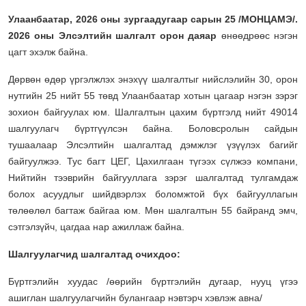
Улаанбаатар, 2026 оны зургаадугаар сарын 25 /МОНЦАМЭ/.
2026 оны Элсэлтийн шалгалт орон даяар
өнөөдрөөс нэгэн
цагт эхэлж байна.
Дөрвөн өдөр үргэлжлэх энэхүү шалгалтыг нийслэлийн 30, орон
нутгийн 25 нийт 55 төвд Улаанбаатар хотын цагаар нэгэн зэрэг
зохион байгуулах юм. Шалгалтын цахим бүртгэлд нийт 49014
шалгуулагч бүртгүүлсэн байна. Боловсролын сайдын
тушаалаар Элсэлтийн шалгалтад дэмжлэг үзүүлэх багийг
байгуулжээ. Тус багт ЦЕГ, Цахилгаан түгээх сүлжээ компани,
Нийтийн тээврийн байгууллага зэрэг шалгалтад тулгамдаж
болох асуудлыг шийдвэрлэх боломжтой бүх байгууллагын
төлөөлөл багтаж байгаа юм. Мөн шалгалтын 55 байранд эмч,
сэтгэлзүйч, цагдаа нар ажиллаж байна.
Шалгуулагчид шалгалтад очихдоо:
Бүртгэлийн хуудас /өөрийн бүртгэлийн дугаар, нууц үгээ
ашиглан шалгуулагчийн булангаар нэвтэрч хэвлэж авна/