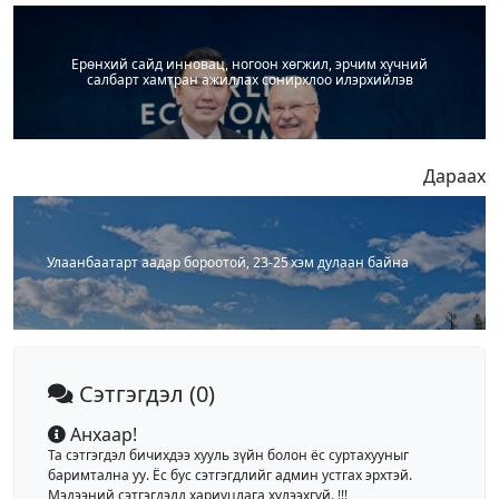
Ерөнхий сайд инновац, ногоон хөгжил, эрчим хүчний
салбарт хамтран ажиллах сонирхлоо илэрхийлэв
Дараах
Улаанбаатарт аадар бороотой, 23-25 хэм дулаан байна
Сэтгэгдэл
(0)
Анхаар!
Та сэтгэгдэл бичихдээ хууль зүйн болон ёс суртахууныг
баримтална уу. Ёс бус сэтгэгдлийг админ устгах эрхтэй.
Мэдээний сэтгэгдэлд хариуцлага хүлээхгүй. !!!