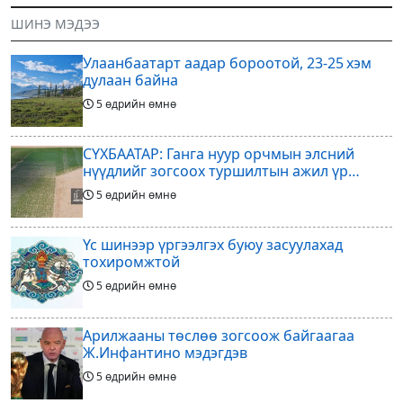
гал Морин жилийн Зуны адаг
оруулагчдад худалдах
ШИНЭ МЭДЭЭ
хөхөгчин хонь сарын шинийн
төслөөсөө татгалзахаар
19, Адъяа /Асралт/
шийдвэрлэснээ ФИФА-гийн
Улаанбаатарт аадар бороотой, 23-25 хэм
ерөнхийлөгч Жанни
дулаан байна
5 өдрийн өмнө
СҮХБААТАР: Ганга нуур орчмын элсний
нүүдлийг зогсоох туршилтын ажил үр
дүнгээ өгч эхэлжээ
5 өдрийн өмнө
Үс шинээр үргээлгэх буюу засуулахад
тохиромжтой
5 өдрийн өмнө
Арилжааны төслөө зогсоож байгаагаа
Ж.Инфантино мэдэгдэв
5 өдрийн өмнө