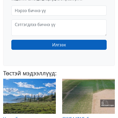
Илгээх
Төстэй мэдээллүүд: