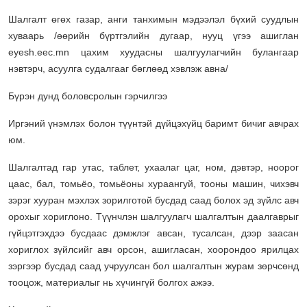
Шалгалт өгөх газар, анги танхимын мэдээлэл бүхий суудлын
хуваарь /өөрийн бүртгэлийн дугаар, нууц үгээ ашиглан
eyesh.eec.mn цахим хуудасны шалгуулагчийн булангаар
нэвтэрч, асуулга судалгааг бөглөөд хэвлэж авна/
Бүрэн дунд боловсролын гэрчилгээ
Иргэний үнэмлэх болон түүнтэй дүйцэхүйц баримт бичиг авчрах
юм.
Шалгалтад гар утас, таблет, ухаалаг цаг, ном, дэвтэр, ноорог
цаас, бал, томьёо, томьёоны хураангуй, тооны машин, чихэвч
зэрэг хууран мэхлэх зорилготой бусдад саад болох эд зүйлс авч
орохыг хориглоно. Түүнчлэн шалгуулагч шалгалтын даалгаврыг
гүйцэтгэхдээ бусдаас дэмжлэг авсан, тусалсан, дээр заасан
хориглох зүйлсийг авч орсон, ашигласан, хоорондоо ярилцах
зэргээр бусдад саад учруулсан бол шалгалтын журам зөрчсөнд
тооцож, материалыг нь хүчингүй болгох ажээ.