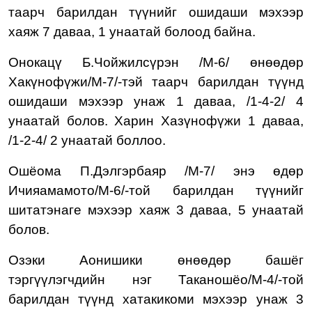
таарч барилдан түүнийг ошидаши мэхээр
хаяж 7 даваа, 1 унаатай болоод байна.
Онокацү
Б.Чойжилсүрэн /М-6/
өнөөдөр
Хакүнофүжи/М-7/-тэй
таарч барилда
н түүнд
ошидаши мэхээр
унаж 1 даваа, /1-4-2/ 4
унаатай болов.
Харин Хазүнофүжи 1
даваа,
/1-2-4/ 2
унаа
тай боллоо.
Ошёома П.Дэлгэрбаяр /М-7/ энэ өдөр
Ичияамамото/М-6/-той барилдан түүнийг
шитатэнаге мэхээр хаяж 3 даваа, 5 унаатай
болов.
Озэки Аонишики өнөөдөр
башёг
тэргүүлэгчдийн нэг Таканошёо/М-4/-той
барилдан түүнд хатакикоми мэхээр унаж 3