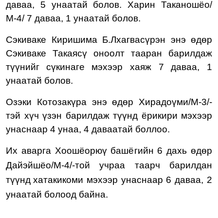
даваа, 5 унаатай болов. Харин Таканошёо/
М-4/ 7 даваа, 1 унаатай болов.
Сэкиваке Киришима Б.Лхагвасүрэн
энэ
өдөр
Сэкиваке Такаясү оноолт тааран барилдаж
түүн
ийг
сүкинаге
мэхээр
х
а
я
ж
7
даваа, 1
унаатай болов.
Озэки Котозакүра
энэ өдөр Хирадоүми/М-3/
-
тэй
хүч үзэн барилдаж түүнд ёрикири мэхээр
унаснаар 4 унаа, 4 даваатай боллоо.
Их аварга Хоошёорюү башёгийн
6
д
а
х
ь
өдөр
Дайэйшёо/М-4/-той
учраа
таарч барилдан
түү
нд
хатакикоми
мэхээр
ун
аснаар
6
даваа
, 2
унаа
тай болоод байна.