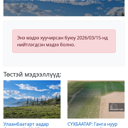
Энэ мэдээ хуучирсан буюу 2026/03/15-нд
нийтлэгдсэн мэдээ болно.
Төстэй мэдээллүүд:
Улаанбаатарт аадар
СҮХБААТАР: Ганга нуур