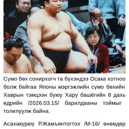
Сүмо бөх
сонирхогч та бүхэндээ Осака хотноо
болж байгаа
Японы мэргэжлийн сүмо бөхийн
Хаврын тэмцээн
буюу Хару башёгийн
8 д
ахь
өдрийн /2026.03.
1
5/ барилдааны тоймыг
толилуулж байна.
Асахакүрюү Р.Жамъянтогтох
/М-16
/ өнөөдөр