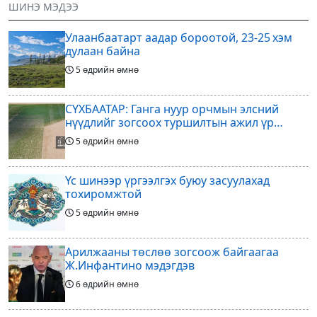
ШИНЭ МЭДЭЭ
хөхөгчин хонь сарын шинийн
төслөөсөө татгалзахаар
19, Адъяа /Асралт/
шийдвэрлэснээ ФИФА-гийн
Улаанбаатарт аадар бороотой, 23-25 хэм
ерөнхийлөгч Жанни
дулаан байна
5 өдрийн өмнө
СҮХБААТАР: Ганга нуур орчмын элсний
нүүдлийг зогсоох туршилтын ажил үр
дүнгээ өгч эхэлжээ
5 өдрийн өмнө
Үс шинээр үргээлгэх буюу засуулахад
тохиромжтой
5 өдрийн өмнө
Арилжааны төслөө зогсоож байгаагаа
Ж.Инфантино мэдэгдэв
6 өдрийн өмнө