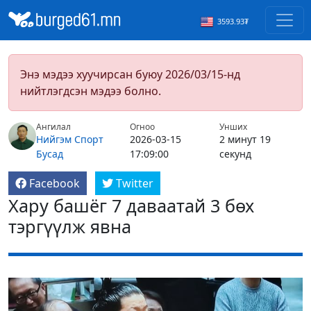
3593.93₮
Энэ мэдээ хуучирсан буюу 2026/03/15-нд
нийтлэгдсэн мэдээ болно.
Ангилал
Огноо
Унших
Нийгэм
Спорт
2026-03-15
2 минут 19
Бусад
17:09:00
секунд
Facebook
Twitter
Хару башёг 7 даваатай 3 бөх
тэргүүлж явна