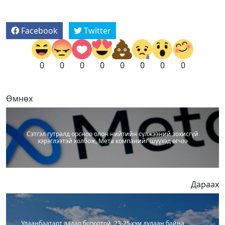
Facebook
Twitter
0
0
0
0
0
0
0
0
Өмнөх
Сэтгэл гутралд орсноо олон нийтийн сүлжээний зохисгүй
хэрэглээтэй холбож, Мета компанийг шүүхэд өгчээ
Дараах
Улаанбаатарт аадар бороотой, 23-25 хэм дулаан байна