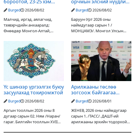
бороотой, 23-25 хэм
орчмын элсний нүүдлийг
дулаан байна
зогсоох туршилтын ажил
Burged
2026/08/02
Burged
2026/08/02
үр дүнгээ өгч эхэлжээ
Малчид, иргэд, аялагчид,
Баруун-Урт 2026 оны
тээвэрчдийн анхааралд:
наймдугаар сарын 1 /
Өнөөдөр Монгол-Алтай,
МОНЦАМЭ/. Монгол Улсын
Хангай, Хөвсгөл, Хэнтийн
Ерөнхийлөгчийн санаачилгаар
уулархаг нутгаар бороо, дуу
Дарьгангын Ганга нуурыг
цахилгаантай аадар бороо
сэргээн, хамгаалах төслийг
орох тул голуудын усны
улсын төсвийн хөрөнгө
түвшин нэмэгдэх, нөөлөг
оруулалтаар хийж буй.
Төслийн
Үс шинээр үргээлгэх буюу
Арилжааны төслөө
засуулахад тохиромжтой
зогсоож байгаагаа
Ж.Инфантино мэдэгдэв
Burged
2026/08/02
Burged
2026/08/01
Аргын тооллын 2026 оны 8
ЖЕНЕВ, 2026 оны наймдугаар
дугаар сарын 02. Ням /Наран/
сарын 1. /ТАСС/. ДАШТ-ий
гараг. Билгийн тооллын XVII
арилжааны эрхийн тодорхой
жарны “Сүрээр дарагч” хэмээх
хувийг хувийн хөрөнгө
гал Морин жилийн Зуны адаг
оруулагчдад худалдах