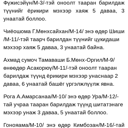
Фүжисэйүн/М-3
/
-тэй
оноолт тааран барилдаж
түүн
ийг ёрикири
мэхээр х
аяж
5
даваа,
3
унаатай бол
лоо.
Чиёошома Г.Мөнхсайхан
/М-14/ энэ өдөр Шиши
/М-11/-тэй таарч барилдан түүнийг цүкидаши
мэхээр хаяж 5 даваа, 3 унаатай байна.
Ахмад сумоч Тамаваши Б.Мөнх-Оргил/М-9/
өнөөдөр
Асакорюү/М-11/-тэй оноолт тааран
барилдаж түүнд ёрикири мэхээр унаснаар 2
даваа, 6 унаатай
башёг үргэлжлүүлж явна.
Рога А.Амарсанаа/М-10/
энэ өдөр Ура
/М-
12
/-
т
а
й учраа тааран барилдаж түүн
д шитатэнаге
мэхээр унаж 3 даваа, 5 унаатай боллоо.
Гонояама/М-10/ энэ өдөр Кимбозан/М-16/-тай