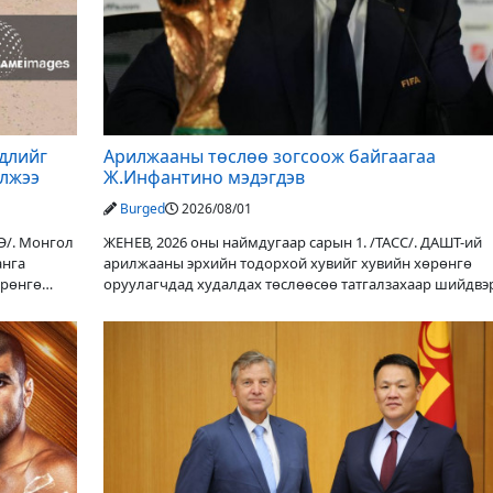
үдлийг
Арилжааны төслөө зогсоож байгаагаа
элжээ
Ж.Инфантино мэдэгдэв
Burged
2026/08/01
Э/. Монгол
ЖЕНЕВ, 2026 оны наймдугаар сарын 1. /ТАСС/. ДАШТ-ий
анга
арилжааны эрхийн тодорхой хувийг хувийн хөрөнгө
өрөнгө
оруулагчдад худалдах төслөөсөө татгалзахаар шийдвэ
ФИФА-гийн ерөнхийлөгч Жанни