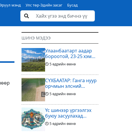
Эрүүл мэнд
Улс төр-Эдийн засаг
Бусад
ШИНЭ МЭДЭЭ
Улаанбаатарт аадар
бороотой, 23-25 хэм
дулаан байна
5 өдрийн өмнө
СҮХБААТАР: Ганга нуур
нөөр
орчмын элсний
нүүдлийг зогсоох
5 өдрийн өмнө
туршилтын ажил үр
дүнгээ өгч эхэлжээ
Үс шинээр үргээлгэх
буюу засуулахад
тохиромжтой
5 өдрийн өмнө