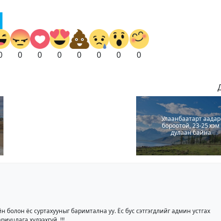
0
0
0
0
0
0
0
0
Улаанбаатарт аадар
бороотой, 23-25 хэм
дулаан байна
йн болон ёс суртахууныг баримтална уу. Ёс бус сэтгэгдлийг админ устгах
риуцлага хүлээхгүй. !!!