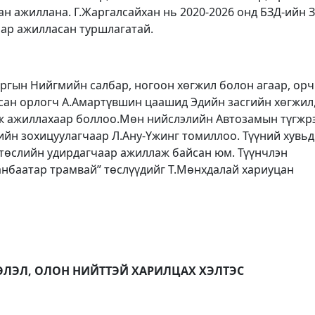
н ажиллана. Г.Жаргалсайхан нь 2020-2026 онд БЗД-ийн З
аар ажилласан туршлагатай.
аргын Нийгмийн салбар, ногоон хөгжил болон агаар, ор
сан орлогч А.Амартүвшин цаашид Эдийн засгийн хөгжил,
ж ажиллахаар боллоо.Мөн нийслэлийн Автозамын түгжр
ийн зохицуулагчаар Л.Ану-Үжинг томиллоо. Түүний хувь
 төслийн удирдагчаар ажиллаж байсан юм. Түүнчлэн
анбаатар трамвай” төслүүдийг Т.Мөнхдалай хариуцан
ЭЛЭЛ, ОЛОН НИЙТТЭЙ ХАРИЛЦАХ ХЭЛТЭС