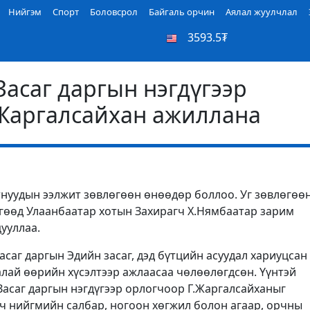
Нийгэм
Спорт
Боловсрол
Байгаль орчин
Аялал жуулчлал
3593.5₮
асаг даргын нэгдүгээр
.Жаргалсайхан ажиллана
нуудын ээлжит зөвлөгөөн өнөөдөр боллоо. Уг зөвлөгөө
өгөөд Улаанбаатар хотын Захирагч Х.Нямбаатар зарим
ууллаа.
асаг даргын Эдийн засаг, дэд бүтцийн асуудал хариуцсан
алай өөрийн хүсэлтээр ажлаасаа чөлөөлөгдсөн. Үүнтэй
Засаг даргын нэгдүгээр орлогчоор Г.Жаргалсайханыг
гч нийгмийн салбар, ногоон хөгжил болон агаар, орчны