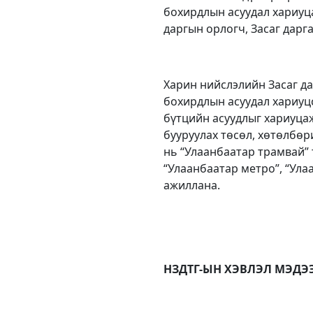
бохирдлын асуудал хариуца
даргын орлогч, Засаг дарг
Харин нийслэлийн Засаг д
бохирдлын асуудал хариуц
бүтцийн асуудлыг хариуца
бууруулах төсөл, хөтөлбөр
нь “Улаанбаатар трамвай”
“Улаанбаатар метро”, “Ула
ажиллана.
НЗДТГ-ЫН ХЭВЛЭЛ МЭДЭ