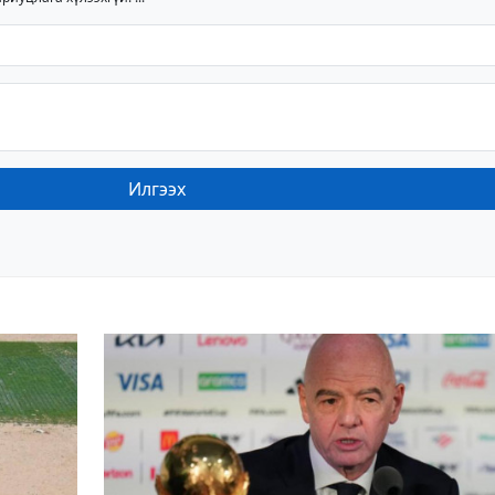
Илгээх