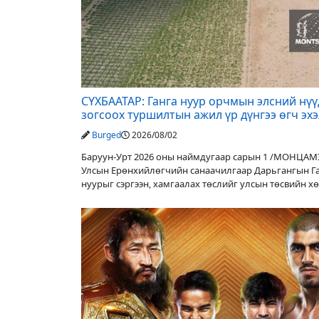
СҮХБААТАР: Ганга нуур орчмын элсний нү
зогсоох туршилтын ажил үр дүнгээ өгч эх
Burged
2026/08/02
Баруун-Урт 2026 оны наймдугаар сарын 1 /МОНЦАМ
Улсын Ерөнхийлөгчийн санаачилгаар Дарьгангын Г
нуурыг сэргээн, хамгаалах төслийг улсын төсвийн х
оруулалтаар хийж буй. Төслийн