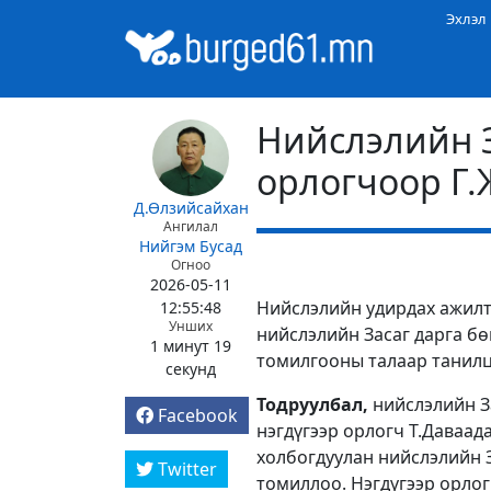
Эхлэл
Нийслэлийн З
орлогчоор Г
Д.Өлзийсайхан
Ангилал
Нийгэм
Бусад
Огноо
2026-05-11
Нийслэлийн удирдах ажилт
12:55:48
Унших
нийслэлийн Засаг дарга б
1 минут 19
томилгооны талаар танилц
секунд
Тодруулбал,
нийслэлийн З
Facebook
нэгдүгээр орлогч Т.Даваад
холбогдуулан нийслэлийн 
Twitter
томиллоо. Нэгдүгээр орло