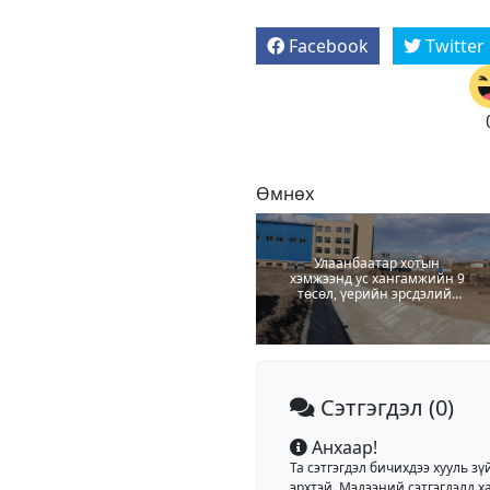
Facebook
Twitter
Өмнөх
Улаанбаатар хотын
хэмжээнд ус хангамжийн 9
төсөл, үерийн эрсдэлийг
бууруулах 32 төсөл
хэрэгжиж байна
Сэтгэгдэл
(0)
Анхаар!
Та сэтгэгдэл бичихдээ хууль зү
эрхтэй. Мэдээний сэтгэгдэлд ха