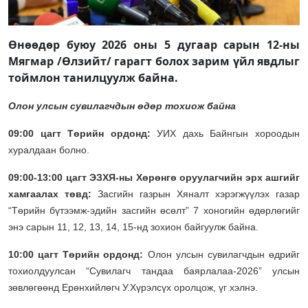
Өнөөдөр буюу 2026 оны 5 дугаар сарын 12-ны
Мягмар /Өлзийт/ гарагт болох зарим үйл явдлыг
тоймлон танилцуулж байна.
Олон улсын сувилагчдын өдөр тохиож байна
09:00 цагт Төрийн ордонд:
УИХ дахь Байнгын хороодын
хуралдаан болно.
09:00-13:00 цагт ЭЗХЯ-ны Хөрөнгө оруулагчийн эрх ашгийг
хамгаалах төвд:
Засгийн газрын Хяналт хэрэгжүүлэх газар
“Төрийн бүтээмж-эдийн засгийн өсөлт” 7 хоногийн өдөрлөгийг
энэ сарын 11, 12, 13, 14, 15-нд зохион байгуулж байна.
10:00 цагт Төрийн ордонд:
Олон улсын сувилагчдын өдрийг
тохиолдуулсан “Сувилагч тандаа баярлалаа-2026” улсын
зөвлөгөөнд Ерөнхийлөгч У.Хүрэлсүх оролцож, үг хэлнэ.