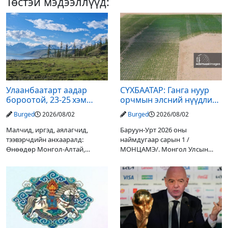
Төстэй мэдээллүүд:
Улаанбаатарт аадар
СҮХБААТАР: Ганга нуур
бороотой, 23-25 хэм
орчмын элсний нүүдлийг
дулаан байна
зогсоох туршилтын ажил
Burged
2026/08/02
Burged
2026/08/02
үр дүнгээ өгч эхэлжээ
Малчид, иргэд, аялагчид,
Баруун-Урт 2026 оны
тээвэрчдийн анхааралд:
наймдугаар сарын 1 /
Өнөөдөр Монгол-Алтай,
МОНЦАМЭ/. Монгол Улсын
Хангай, Хөвсгөл, Хэнтийн
Ерөнхийлөгчийн санаачилгаар
уулархаг нутгаар бороо, дуу
Дарьгангын Ганга нуурыг
цахилгаантай аадар бороо
сэргээн, хамгаалах төслийг
орох тул голуудын усны
улсын төсвийн хөрөнгө
түвшин нэмэгдэх, нөөлөг
оруулалтаар хийж буй.
Төслийн