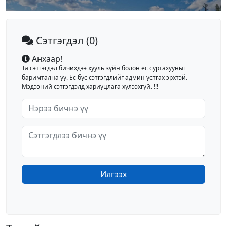
Сэтгэгдэл
(0)
Анхаар!
Та сэтгэгдэл бичихдээ хууль зүйн болон ёс суртахууныг
баримтална уу. Ёс бус сэтгэгдлийг админ устгах эрхтэй.
Мэдээний сэтгэгдэлд хариуцлага хүлээхгүй. !!!
Илгээх