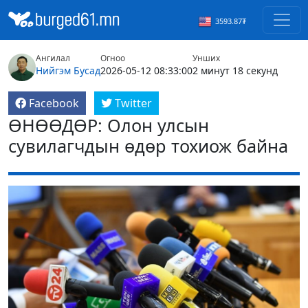
3593.87₮
Ангилал
Огноо
Унших
Нийгэм
Бусад
2026-05-12 08:33:00
2 минут 18 секунд
Facebook
Twitter
ӨНӨӨДӨР: Олон улсын
сувилагчдын өдөр тохиож байна