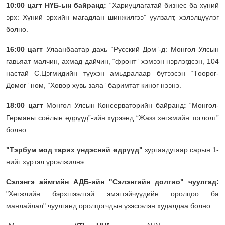
10:00 цагт НҮБ-ын байранд:
“Хариуцлагатай бизнес ба хүний
эрх: Хүний эрхийн магадлан шинжилгээ” уулзалт, хэлэлцүүлэг
болно.
16:00 цагт
Улаанбаатар дахь “Русский Дом”-д: Монгол Улсын
гавьяат малчин, ахмад дайчин, “фронт” хэмээн нэрлэгдсэн, 104
настай С.Цэгмидийн түүхэн амьдралаар бүтээсэн “Төөрөг-
Домог” ном, “Ховор хувь заяа” баримтат киног нээнэ.
18:00 цагт
Монгол Улсын Консерваторийн байранд
:
“Монгол-
Германы соёлын өдрүүд”-ийн хүрээнд “Жазз хөгжмийн тоглолт”
болно.
"Тэрбум мод тарих үндэсний өдрүүд"
зургаадугаар сарын 1-
нийг хүртэл үргэлжилнэ.
Сэлэнгэ аймгийн АДБ-ийн "Сэлэнгийн долгио" чуулгад:
"Хөгжлийн бэрхшээлтэй эмэгтэйчүүдийн оролцоо ба
манлайлал" чуулганд оролцогчдын үзэсгэлэн худалдаа болно.