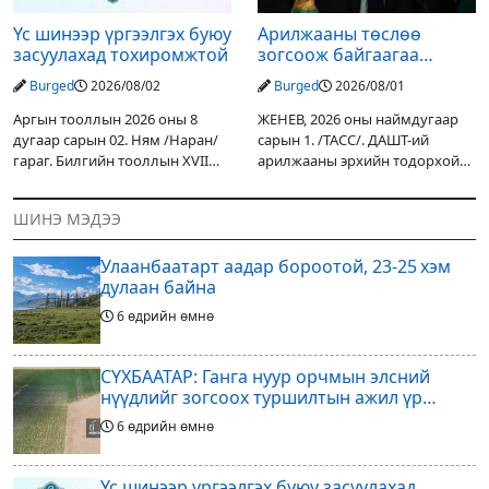
Үс шинээр үргээлгэх буюу
Арилжааны төслөө
засуулахад тохиромжтой
зогсоож байгаагаа
Ж.Инфантино мэдэгдэв
Burged
2026/08/02
Burged
2026/08/01
Аргын тооллын 2026 оны 8
ЖЕНЕВ, 2026 оны наймдугаар
дугаар сарын 02. Ням /Наран/
сарын 1. /ТАСС/. ДАШТ-ий
гараг. Билгийн тооллын XVII
арилжааны эрхийн тодорхой
жарны “Сүрээр дарагч” хэмээх
хувийг хувийн хөрөнгө
гал Морин жилийн Зуны адаг
оруулагчдад худалдах
ШИНЭ МЭДЭЭ
хөхөгчин хонь сарын шинийн
төслөөсөө татгалзахаар
19, Адъяа /Асралт/
шийдвэрлэснээ ФИФА-гийн
Улаанбаатарт аадар бороотой, 23-25 хэм
ерөнхийлөгч Жанни
дулаан байна
6 өдрийн өмнө
СҮХБААТАР: Ганга нуур орчмын элсний
нүүдлийг зогсоох туршилтын ажил үр
дүнгээ өгч эхэлжээ
6 өдрийн өмнө
Үс шинээр үргээлгэх буюу засуулахад