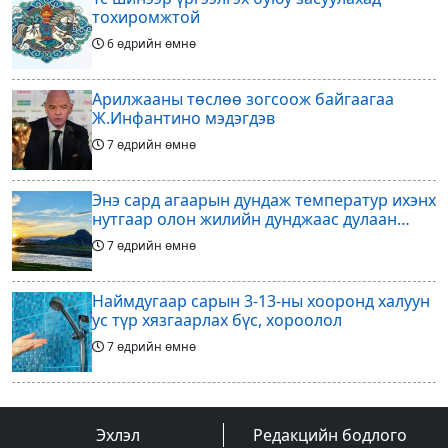
тохиромжтой
6 өдрийн өмнө
Арилжааны төслөө зогсоож байгаагаа
Ж.Инфантино мэдэгдэв
7 өдрийн өмнө
Энэ сард агаарын дундаж температур ихэнх
нутгаар олон жилийн дунджаас дулаан
байна
7 өдрийн өмнө
Наймдугаар сарын 3-13-ны хооронд халуун
ус түр хязгаарлах бүс, хороолол
7 өдрийн өмнө
Үс шинээр үргээлгэх буюу засуулахад
тохиромжгүй
Эхлэл
Редакцийн бодлого
7 өдрийн өмнө