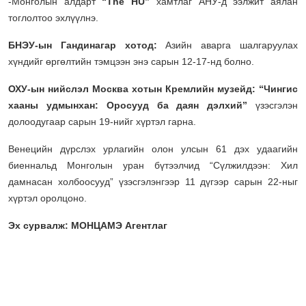
-Монголын алдарт
“The HU”
хамтлаг АНУ-д ээлжит аялан
тоглолтоо эхлүүлнэ.
БНЭУ-ын Гандинагар хотод:
Азийн аварга шалгаруулах
хүндийг өргөлтийн тэмцээн энэ сарын 12-17-нд болно.
ОХУ-ын нийслэл Москва хотын Кремлийн музейд: “Чингис
хааны удмынхан: Оросууд ба даян дэлхий”
үзэсгэлэн
долоодугаар сарын 19-нийг хүртэл гарна.
Венецийн дүрслэх урлагийн олон улсын 61 дэх удаагийн
биеннальд Монголын уран бүтээлчид “Сүлжилдээн: Хил
дамнасан холбоосууд” үзэсгэлэнгээр 11 дүгээр сарын 22-ныг
хүртэл оролцоно.
Эх сурвалж: МОНЦАМЭ Агентлаг