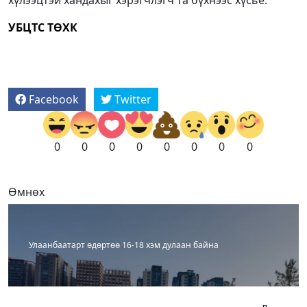
хүлээцтэй хандахыг хэрэгчлэгч та бүхнээс хүсье.
УБЦТС ТӨХК
Facebook
Twitter
0
0
0
0
0
0
0
0
Өмнөх
Улаанбаатарт өдөртөө 16-18 хэм дулаан байна