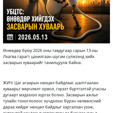
Өнөөдөр буюу 2026 оны тавдугаар сарын 13-ны
Лхагва гарагт цахилгаан шугам сүлжээнд хийх
засварын хуваарийг танилцуулж байна.
ЖИЧ: Цаг агаарын нөхцөл байдлаас шалтгаалан
хуваарьт өөрчлөлт орвол, гэрээт бүртгэлтэй утасны
дугаарт мэдээлэл хүргэх болно. Засварын ажлыг
тухайн тоноглолоос хүчдэлээс бүрэн чөлөөлсний
дараа хийдэг нөхцөл байдлыг харгалзан үзэж,