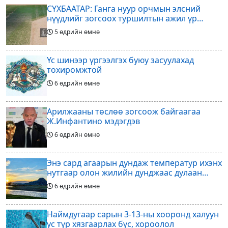
СҮХБААТАР: Ганга нуур орчмын элсний
нүүдлийг зогсоох туршилтын ажил үр
дүнгээ өгч эхэлжээ
5 өдрийн өмнө
Үс шинээр үргээлгэх буюу засуулахад
тохиромжтой
6 өдрийн өмнө
Арилжааны төслөө зогсоож байгаагаа
Ж.Инфантино мэдэгдэв
6 өдрийн өмнө
Энэ сард агаарын дундаж температур ихэнх
нутгаар олон жилийн дунджаас дулаан
байна
6 өдрийн өмнө
Наймдугаар сарын 3-13-ны хооронд халуун
ус түр хязгаарлах бүс, хороолол