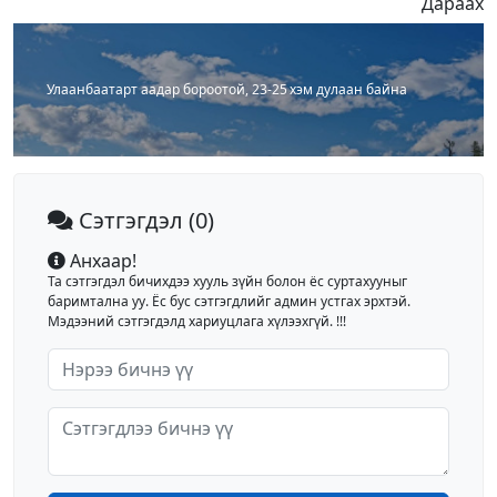
Дараах
Улаанбаатарт аадар бороотой, 23-25 хэм дулаан байна
Сэтгэгдэл
(0)
Анхаар!
Та сэтгэгдэл бичихдээ хууль зүйн болон ёс суртахууныг
баримтална уу. Ёс бус сэтгэгдлийг админ устгах эрхтэй.
Мэдээний сэтгэгдэлд хариуцлага хүлээхгүй. !!!