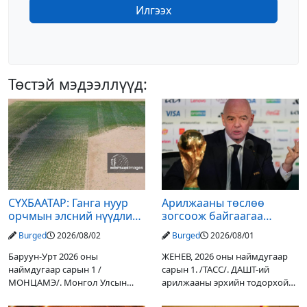
Илгээх
Төстэй мэдээллүүд:
СҮХБААТАР: Ганга нуур
Арилжааны төслөө
орчмын элсний нүүдлийг
зогсоож байгаагаа
зогсоох туршилтын ажил
Ж.Инфантино мэдэгдэв
Burged
2026/08/02
Burged
2026/08/01
үр дүнгээ өгч эхэлжээ
Баруун-Урт 2026 оны
ЖЕНЕВ, 2026 оны наймдугаар
наймдугаар сарын 1 /
сарын 1. /ТАСС/. ДАШТ-ий
МОНЦАМЭ/. Монгол Улсын
арилжааны эрхийн тодорхой
Ерөнхийлөгчийн санаачилгаар
хувийг хувийн хөрөнгө