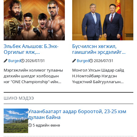
Дарьгангын Ганга нуурыг
оруулагчдад худалдах
сэргээн, хамгаалах төслийг
төслөөсөө татгалзахаар
улсын төсвийн хөрөнгө
шийдвэрлэснээ ФИФА-гийн
оруулалтаар хийж буй.
ерөнхийлөгч Жанни
Төслийн
Эльбек Алышов: Б.Энх-
Бүсчилсэн хөгжил,
Оргилыг ялж,
гамшгийн эрсдэлийг
гэрийнхэндээ байшин
бууруулах чиглэлээр
Burged
2026/07/31
Burged
2026/07/31
авч өгнө
НҮБ-тай хамтын
ажиллагаагаа
Мэргэжлийн холимог тулааны
Монгол Улсын Шадар сайд
өргөжүүлэхээр санал
дэлхийн шилдэг холбоодын
Н.Номтойбаяр Нэгдсэн
солилцлоо
нэг "ONE Championship"-ийн
Үндэстний Байгууллагын
ээлжит өдөрлөг
Суурин зохицуулагч Яап ван
өнөөдөр/2026.07.31/ болно. Энэ
Хиердэнийг хүлээн авч уулзан,
ШИНЭ МЭДЭЭ
өдөрлөгийн оргил тулааны
Монгол Улс, НҮБ-ын хамтын
эзэд нь бантам жингийн аварга
ажиллагааны өнөөгийн байдал
Улаанбаатарт аадар бороотой, 23-25 хэм
болон цаашдын
дулаан байна
5 өдрийн өмнө