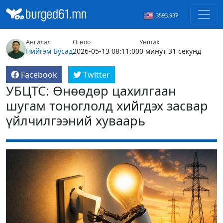
3593.93₮
Ангилал
Огноо
Унших
Нийгэм
Бусад
2026-05-13 08:11:00
0 минут 31 секунд
Facebook
Twitter
УБЦТС: Өнөөдөр цахилгаан
шугам тоноглолд хийгдэх засвар
үйлчилгээний хуваарь