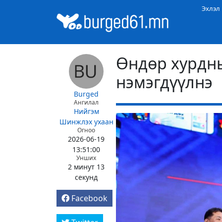
Эхлэл
Өндөр хурдн
нэмэгдүүлнэ
Burged
Ангилал
Нийгэм
Шинжлэх ухаан
Огноо
2026-06-19
13:51:00
Унших
2 минут 13
секунд
Facebook