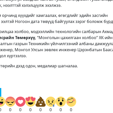
, нээлттэй хэлэлцүүлж эхэлжээ.
 орчинд хүүхдийг хамгаалах, өгөгдлийг эдийн засгийн
д ээлтэй Ногоон дата төвүүд байгуулах зэрэг боломж бүрд
арилцаа холбоо, мэдээллийн технологийн салбарын Ахм
срайн Төмөрхүү,
“Монголын цахилгаан холбоо” ХК-ийн
лалтын газрын Техникийн үйлчилгээний албаны дамжуул
женер, Монгол Улсын зөвлөх инженер Цэрэнбатын Баас
ол хүртээлээ.
 төрийн дээд одон, медалиар шагналаа.
0
0
0
0
0
0
0
0