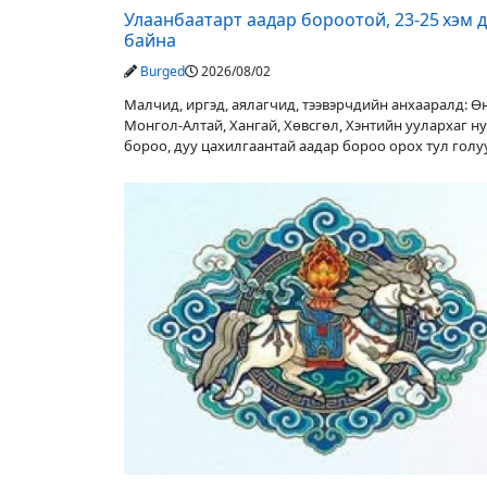
Улаанбаатарт аадар бороотой, 23-25 хэм 
байна
Burged
2026/08/02
Малчид, иргэд, аялагчид, тээвэрчдийн анхааралд: 
Монгол-Алтай, Хангай, Хөвсгөл, Хэнтийн уулархаг н
бороо, дуу цахилгаантай аадар бороо орох тул гол
түвшин нэмэгдэх, нөөлөг