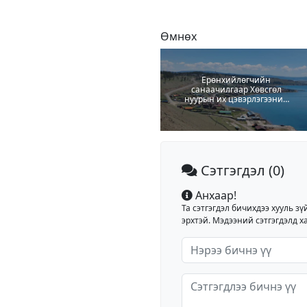
Өмнөх
Ерөнхийлөгчийн
санаачилгаар Хөвсгөл
нуурын их цэвэрлэгээний
аян зохион байгуулна
Сэтгэгдэл
(0)
Анхаар!
Та сэтгэгдэл бичихдээ хууль зү
эрхтэй. Мэдээний сэтгэгдэлд ха