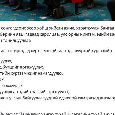
 сонгогдсоноосоо хойш хийсэн ажил, хэрэгжүүлж байгаа
бөрийн явц, гадаад харилцаа, улс орны нийгэм, эдийн з
вч танилцууллаа
лгээг иргэдэд хүртээмжтэй, ил тод, шуурхай хүргэхийн т
үүлэх,
 бүтцийг өргөжүүлэх,
тийн хүртээмжийг нэмэгдүүлэх,
эх,
г бэхжүүлэх
уурилсан эдийн засгийг хөгжүүлэх,
лон улсын байгууллагуудтай идэвхтэй хамтрахад анхаар
н аюулгүй байдлыг хангах тухай, Өгөгдлийн тухай анхда