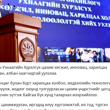
 Ухнаагийн Хүрэлсүх цахим хөгжил, инновац, харилцаа
н, албан хаагчидтай уулзлаа.
өнцөг булан бүрт харилцаа холбоо, мэдээллийн технолог
үүлж, мэдлэг оюунд тулгуурласан цахим үндэстнийг цог
үчин зүтгэж байгаа бүх хүнд талархал илэрхийллээ.
цахимжуулан, иргэдэд илүү хүртээмжтэй, ил тод, түргэн