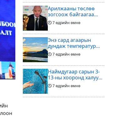
Арилжааны төслөө
зогсоож байгаагаа
Ж.Инфантино
7 өдрийн өмнө
мэдэгдэв
Энэ сард агаарын
дундаж температур
ихэнх нутгаар олон
7 өдрийн өмнө
жилийн дунджаас
дулаан байна
Наймдугаар сарын 3-
13-ны хооронд халуун
ус түр хязгаарлах бүс,
7 өдрийн өмнө
хороолол
Үс шинээр үргээлгэх
ийн
буюу засуулахад
цлоон
тохиромжгүй
7 өдрийн өмнө
Хөлбөмбөгийг зарж