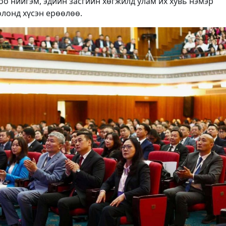
оо нийгэм, эдийн засгийн хөгжилд улам их хувь нэмэр
олонд хүсэн ерөөлөө.