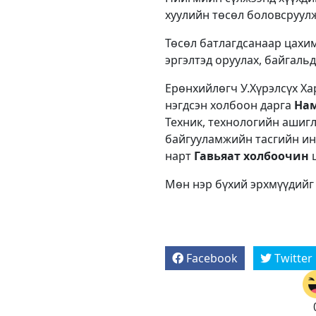
хуулийн төсөл боловсруулж
Төсөл батлагдсанаар цахим
эргэлтэд оруулах, байгаль
Ерөнхийлөгч У.Хүрэлсүх Х
нэгдсэн холбоон дарга
Нам
Техник, технологийн ашиг
байгууламжийн тасгийн ин
нарт
Гавьяат холбоочин
ц
Мөн нэр бүхий эрхмүүдийг
Facebook
Twitter