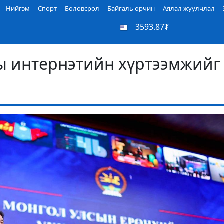
Нийгэм
Спорт
Боловсрол
Байгаль орчин
Аялал жуулчлал
3593.87₮
ы интернэтийн хүртээмжийг