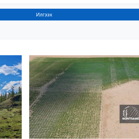
Илгээх