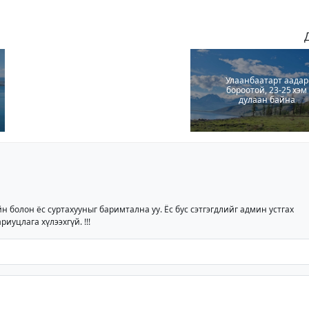
Улаанбаатарт аадар
бороотой, 23-25 хэм
дулаан байна
йн болон ёс суртахууныг баримтална уу. Ёс бус сэтгэгдлийг админ устгах
риуцлага хүлээхгүй. !!!