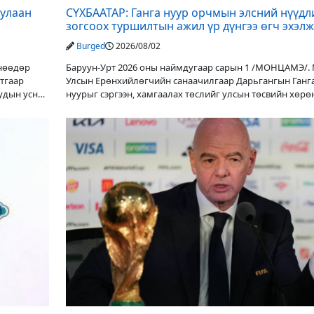
дулаан
СҮХБААТАР: Ганга нуур орчмын элсний нүүдл
зогсоох туршилтын ажил үр дүнгээ өгч эхэлж
Burged
2026/08/02
Өнөөдөр
Баруун-Урт 2026 оны наймдугаар сарын 1 /МОНЦАМЭ/.
утгаар
Улсын Ерөнхийлөгчийн санаачилгаар Дарьгангын Ганг
уудын усны
нуурыг сэргээн, хамгаалах төслийг улсын төсвийн хөрө
оруулалтаар хийж буй. Төслийн