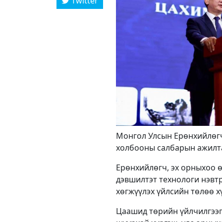
Twitter
Монгол Улсын Ерөнхийлөгч
холбооны салбарын ажилта
Ерөнхийлөгч, эх орныхоо 
дэвшилтэт технологи нэвтр
хөгжүүлэх үйлсийн төлөө х
Цаашид төрийн үйлчилгээг 