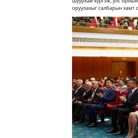
шуурхай хүргэж, улс орных
оруулахыг салбарын хамт 