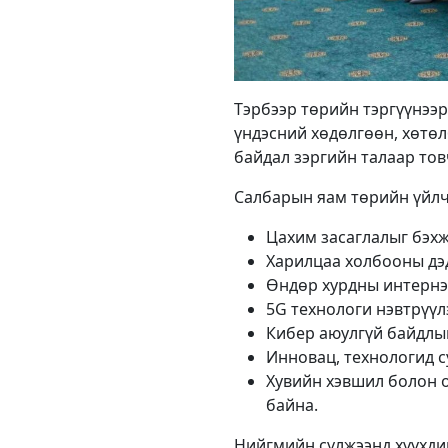
Тэрбээр төрийн тэргүүнээр
үндэсний хөдөлгөөн, хөтөл
байдал зэргийн талаар то
Салбарын яам төрийн үйлчи
Цахим засаглалыг бэхж
Харилцаа холбооны дэд
Өндөр хурдны интернэ
5G технологи нэвтрүүл
Кибер аюулгүй байдлы
Инновац, технологид с
Хувийн хэвшил болон о
байна.
Нийгмийн сүлжээнд хүүхдий