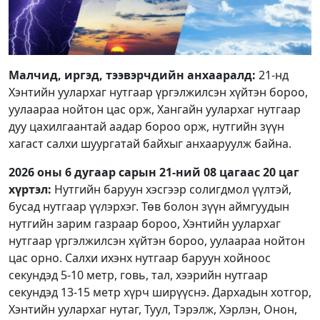
Малчид, иргэд, тээвэрчдийн анхааралд:
21-нд
Хэнтийн уулархаг нутгаар үргэлжилсэн хүйтэн бороо,
уулаараа нойтон цас орж, Хангайн уулархаг нутгаар
дуу цахилгаантай аадар бороо орж, нутгийн зүүн
хагаст салхи шуургатай байхыг анхааруулж байна.
2026 оны 6 дугаар сарын 21-ний 08 цагаас 20 цаг
хүртэл:
Нутгийн баруун хэсгээр солигдмол үүлтэй,
бусад нутгаар үүлэрхэг. Төв болон зүүн аймгуудын
нутгийн зарим газраар бороо, Хэнтийн уулархаг
нутгаар үргэлжилсэн хүйтэн бороо, уулаараа нойтон
цас орно. Салхи ихэнх нутгаар баруун хойноос
секундэд 5-10 метр, говь, тал, хээрийн нутгаар
секундэд 13-15 метр хүрч ширүүснэ. Дархадын хотгор,
Хэнтийн уулархаг нутаг, Туул, Тэрэлж, Хэрлэн, Онон,