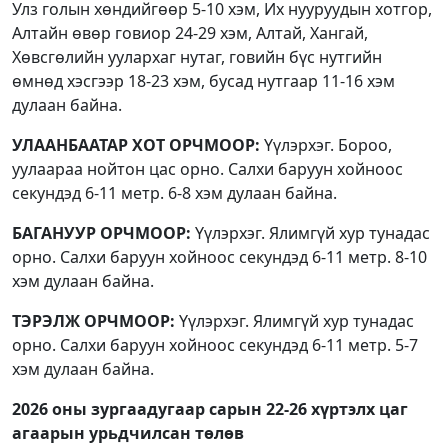
Улз голын хөндийгөөр 5-10 хэм, Их нууруудын хотгор,
Алтайн өвөр говиор 24-29 хэм, Алтай, Хангай,
Хөвсгөлийн уулархаг нутаг, говийн бүс нутгийн
өмнөд хэсгээр 18-23 хэм, бусад нутгаар 11-16 хэм
дулаан байна.
УЛААНБААТАР ХОТ ОРЧМООР:
Үүлэрхэг. Бороо,
уулаараа нойтон цас орно. Салхи баруун хойноос
секундэд 6-11 метр. 6-8 хэм дулаан байна.
БАГАНУУР ОРЧМООР:
Үүлэрхэг. Ялимгүй хур тунадас
орно. Салхи баруун хойноос секундэд 6-11 метр. 8-10
хэм дулаан байна.
ТЭРЭЛЖ ОРЧМООР:
Үүлэрхэг. Ялимгүй хур тунадас
орно. Салхи баруун хойноос секундэд 6-11 метр. 5-7
хэм дулаан байна.
2026 оны зургаадугаар сарын 22-
26 хүртэлх
цаг
агаарын урьдчилсан төлөв