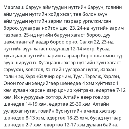
Маргааш баруун аймгуудын нутгийн баруун, говийн
аймгуудын нутгийн хойд хэсэг, төв болон зүүн
аймгуудын нутгийн зарим газраар үргэлжилсэн
бороо, уулаараа нойтон цас, 23, 24-нд нутгийн зарим
газраар, 25-нд нутийн баруун хагаст бороо, дуу
цахилгаантай аадар бороо орно. Салхи 22, 23-нд
нутгийн зүүн хагаст седундэд 12-14 метр, бусад
хугацаанд нутгийн зарим газраар борооны өмнө түр
зуур ширүүснэ. Хугацааны эхээр нутгийн зүүн хагаст
сэрүүхэн, Хөвсгөл, Хэнтийн уулархаг нутаг, Завхан
голын эх, Хүрэнбэлчир орчим, Туул, Тэрэлж, Хэрлэн,
Онон голын хөндийгөөр шөнөдөө 4 хэм хүйтнээс 1
хэм дулаан хөрсөн дээр цочир хүйтрэнэ, өдөртөө 7-12
хэм, Их нууруудын хотгор, Алтайн өвөр говиор
шөнөдөө 14-19 хэм, өдөртөө 25-30 хэм, Алтайн
уулархаг нутаг, говийн бүс нутгийн өмнөд хэсгээр
шөнөдөө 8-13 хэм, өдөртөө 18-23 хэм, бусад нутгаар
шөнөдөө 2-7 хэм, өдөртөө 12-17 хэм дулаан байна.