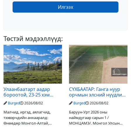
Илгээх
Төстэй мэдээллүүд:
Улаанбаатарт аадар
СҮХБААТАР: Ганга нуур
бороотой, 23-25 хэм
орчмын элсний нүүдлийг
дулаан байна
зогсоох туршилтын ажил
Burged
2026/08/02
Burged
2026/08/02
үр дүнгээ өгч эхэлжээ
Малчид, иргэд, аялагчид,
Баруун-Урт 2026 оны
тээвэрчдийн анхааралд:
наймдугаар сарын 1 /
Өнөөдөр Монгол-Алтай,
МОНЦАМЭ/. Монгол Улсын
Хангай, Хөвсгөл, Хэнтийн
Ерөнхийлөгчийн санаачилгаар