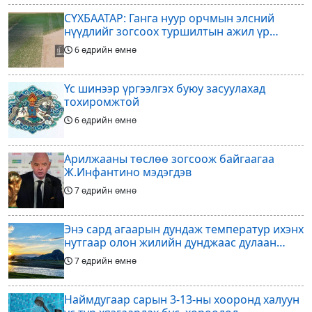
СҮХБААТАР: Ганга нуур орчмын элсний
нүүдлийг зогсоох туршилтын ажил үр
дүнгээ өгч эхэлжээ
6 өдрийн өмнө
Үс шинээр үргээлгэх буюу засуулахад
тохиромжтой
6 өдрийн өмнө
Арилжааны төслөө зогсоож байгаагаа
Ж.Инфантино мэдэгдэв
7 өдрийн өмнө
Энэ сард агаарын дундаж температур ихэнх
нутгаар олон жилийн дунджаас дулаан
байна
7 өдрийн өмнө
Наймдугаар сарын 3-13-ны хооронд халуун