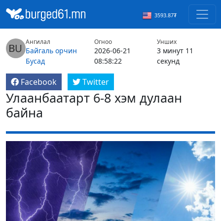
3593.87₮
Ангилал
Огноо
Унших
Байгаль орчин
2026-06-21
3 минут 11
Бусад
08:58:22
секунд
Facebook
Twitter
Улаанбаатарт 6-8 хэм дулаан
байна