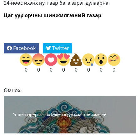
24-нөөс ихэнх нутгаар бага зэрэг дулаарна.
Цаг уур орчны шинжилгээний газар
Facebook
Twitter
0
0
0
0
0
0
0
0
Өмнөх
Үс шинээр үргээлгэх буюу засуулахад тохиромжгүй