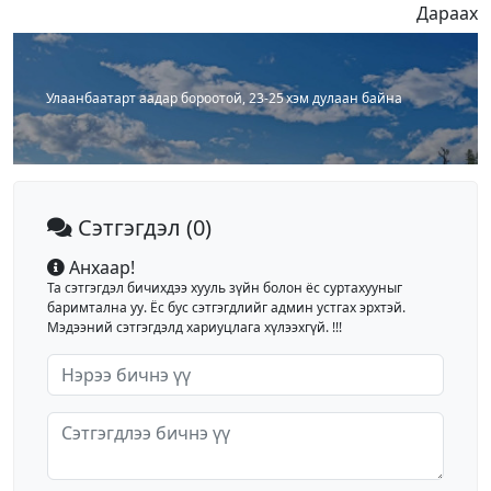
Дараах
Улаанбаатарт аадар бороотой, 23-25 хэм дулаан байна
Сэтгэгдэл
(0)
Анхаар!
Та сэтгэгдэл бичихдээ хууль зүйн болон ёс суртахууныг
баримтална уу. Ёс бус сэтгэгдлийг админ устгах эрхтэй.
Мэдээний сэтгэгдэлд хариуцлага хүлээхгүй. !!!