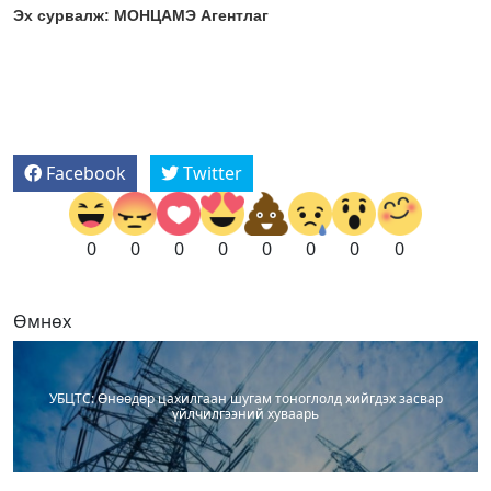
Эх сурвалж: МОНЦАМЭ Агентлаг
Facebook
Twitter
0
0
0
0
0
0
0
0
Өмнөх
УБЦТС: Өнөөдөр цахилгаан шугам тоноглолд хийгдэх засвар
үйлчилгээний хуваарь