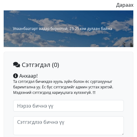
Дараах
Улаанбаатарт аадар бороотой, 23-25 хэм дулаан байна
Сэтгэгдэл
(0)
Анхаар!
Та сэтгэгдэл бичихдээ хууль зүйн болон ёс суртахууныг
баримтална уу. Ёс бус сэтгэгдлийг админ устгах эрхтэй.
Мэдээний сэтгэгдэлд хариуцлага хүлээхгүй. !!!