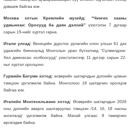
дэвшиж байгаа юм.
Москва хотын Кремлийн музейд: “Чингис хааны
удмынхан: Оросууд ба даян дэлхий”
үзэсгэлэн 7 дугаар
сарын 19-нийг хүртэл гарна.
Итали улсад:
Венецийн дүрслэх урлагийн олон улсын 61 дэх
удаагийн биеннальд Монголын уран бүтээлчид “Сүлжилдээн:
Хил дамнасан холбоосууд” үзэсгэлэнгээр 11 дүгээр сарын 22-
ныг хүртэл оролцоно.
Гүржийн Батуми хотод:
өсвөрийн шатарчдын дэлхийн цомын
тэмцээн үргэлжилж байна. Монголоос 18 шатарчин оролцож
байгаа юм.
Италийн Монтесильвано хотод:
Өсвөрийн шатарчдын 2026
оны дэлхийн аварга шалгаруулах тэмцээн /14, 16, 18 насны
ангилалд/ үргэлжилж байна. Манай улсаас 8 тамирчин
өрсөлдөж байна.