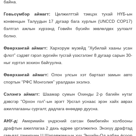
байна.
Говьсүмбэр аймагт:
Цөлжилттэй тэмцэх тухай НҮБ-ын
конвенцын Талуудын 17 дугаар бага хурлын (UNCCD COP17)
бэлтгэл ажлын хүрээнд Говийн бүсийн зөвлөлдөх уулзалт
болно.
Өвөрхангай аймагт:
Хархорум музейд “Хубилай хааны усан
флот” сэдэвт гэрэл зургийн тусгай үзэсгэлэнг 8 дугаар сарын 30-
ныг хүртэл зохион байгуулна.
Өвөрхангай аймагт:
Олон улсын хэт бартаат замын авто
спортын “РФС Монголия” уралдаан эхэлнэ.
Сэлэнгэ аймагт:
Шаамар сумын Охинды 2-р багийн нутаг
дэвсгэр “Орхон гол”-ын эрэгт Урсгал уснаас эрэн хайх аврах
ажиллагааны сургалт, дадлага өнөөдөр дуусна.
АНУ-д:
Америкийн үндэсний сагсан бөмбөгийн холбооны
драфтын ажиллагаа 2 дахь өдрөө үргэлжилнэ. Энэхүү драфтад
гавьяат тамирчин Ц.Шаравжамцын хүү Энхийн-Од албан ёсоор