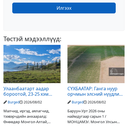
Илгээх
Төстэй мэдээллүүд:
Улаанбаатарт аадар
СҮХБААТАР: Ганга нуур
бороотой, 23-25 хэм
орчмын элсний нүүдлийг
дулаан байна
зогсоох туршилтын ажил
Burged
2026/08/02
Burged
2026/08/02
үр дүнгээ өгч эхэлжээ
Малчид, иргэд, аялагчид,
Баруун-Урт 2026 оны
тээвэрчдийн анхааралд:
наймдугаар сарын 1 /
Өнөөдөр Монгол-Алтай,
МОНЦАМЭ/. Монгол Улсын
Хангай, Хөвсгөл, Хэнтийн
Ерөнхийлөгчийн санаачилгаар