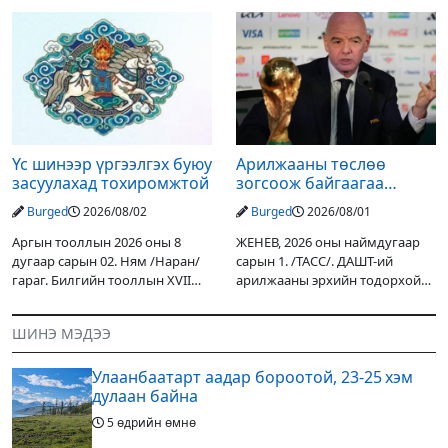
уулархаг нутгаар бороо, дуу
Дарьгангын Ганга нуурыг
цахилгаантай аадар бороо
сэргээн, хамгаалах төслийг
орох тул голуудын усны
улсын төсвийн хөрөнгө
түвшин нэмэгдэх, нөөлөг
оруулалтаар хийж буй.
Төслийн
Үс шинээр үргээлгэх буюу
Арилжааны төслөө
засуулахад тохиромжтой
зогсоож байгаагаа
Ж.Инфантино мэдэгдэв
Burged
2026/08/02
Burged
2026/08/01
Аргын тооллын 2026 оны 8
ЖЕНЕВ, 2026 оны наймдугаар
дугаар сарын 02. Ням /Наран/
сарын 1. /ТАСС/. ДАШТ-ий
гараг. Билгийн тооллын XVII
арилжааны эрхийн тодорхой
жарны “Сүрээр дарагч” хэмээх
хувийг хувийн хөрөнгө
гал Морин жилийн Зуны адаг
оруулагчдад худалдах
ШИНЭ МЭДЭЭ
хөхөгчин хонь сарын шинийн
төслөөсөө татгалзахаар
19, Адъяа /Асралт/
шийдвэрлэснээ ФИФА-гийн
Улаанбаатарт аадар бороотой, 23-25 хэм
ерөнхийлөгч Жанни
дулаан байна
5 өдрийн өмнө