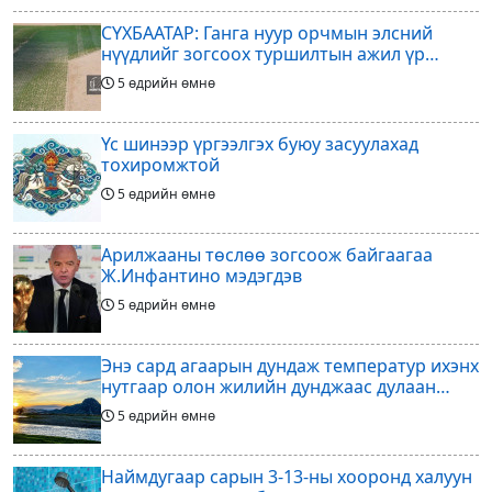
СҮХБААТАР: Ганга нуур орчмын элсний
нүүдлийг зогсоох туршилтын ажил үр
дүнгээ өгч эхэлжээ
5 өдрийн өмнө
Үс шинээр үргээлгэх буюу засуулахад
тохиромжтой
5 өдрийн өмнө
Арилжааны төслөө зогсоож байгаагаа
Ж.Инфантино мэдэгдэв
5 өдрийн өмнө
Энэ сард агаарын дундаж температур ихэнх
нутгаар олон жилийн дунджаас дулаан
байна
5 өдрийн өмнө
Наймдугаар сарын 3-13-ны хооронд халуун