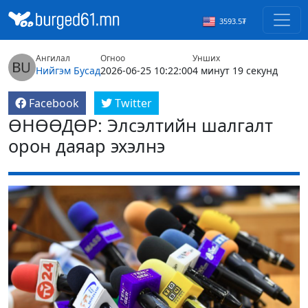
3593.5₮
Ангилал
Огноо
Унших
Нийгэм
Бусад
2026-06-25 10:22:00
4 минут 19 секунд
Facebook
Twitter
ӨНӨӨДӨР: Элсэлтийн шалгалт
орон даяар эхэлнэ