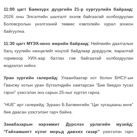
11:00 цагт Баянзүрх дүүргийн 21-р сургуулийн байранд:
2026 оны Элсэлтийн шалгалт эхэлж байгаатай холбогдуулан
Боловсролын үнэлгээний төвөөс хэвлэлийн хурал зохион
байгуулна.
11:30 цагт МҮЭХ-ноос өөрийн байранд:
Нийгмийн даатгалын
багц хуулийн нөхцөлийг ноцтой байдлаар дордуулж, яаралтай
горимоор УИХ-аар батлах гэж байгаатай холбогдуулан
мэдээлэл хийнэ.
Уран зургийн галерейд:
Улаанбаатар хот болон БНСУ-ын
Гвангжу хотын уран бүтээлчдийн хамтарсан “Бие биедээ тусах
гэрэл” үзэсгэлэн энэ сарын 25-ныг хүртэл гарна.
“HUE” арт галерейд: Зураач Б.Батжингийн “Цаг хугацааны өнгө”
бие даасан үзэсгэлэнг гарч байна.
Занабазарын нэрэмжит Дүрслэх урлагийн музейд:
“Гайхамшигт хүлэг морьд давхих газар”
үзэсгэлэн гарч