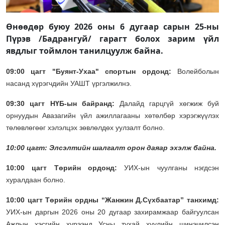
Өнөөдөр буюу 2026 оны 6 дугаар сарын 25-ны
Пүрэв /Бадрангуй/ гарагт болох зарим үйл
явдлыг тоймлон танилцуулж байна.
09:00 цагт "Буянт-Ухаа" спортын ордонд:
Волейболын
насанд хүрэгчдийн УАШТ үргэлжилнэ.
09:30 цагт НҮБ-ын байранд:
Далайд гарцгүй хөгжиж буй
орнуудын Авазагийн үйл ажиллагааны хөтөлбөр хэрэгжүүлэх
төлөвлөгөөг хэлэлцэх зөвлөлдөх уулзалт болно.
10:00 цагт: Элсэлтийн шалгалт орон даяар эхэлж байна.
10:00 цагт Төрийн ордонд:
УИХ-ын чуулганы нэгдсэн
хуралдаан болно.
10:00 цагт Төрийн ордны “Жанжин Д.Сүхбаатар” танхимд:
УИХ-ын даргын 2026 оны 20 дугаар захирамжаар байгуулсан
Ажлын хэсгийн хүрээнд Усны тухай хуулийн шинэчилсэн