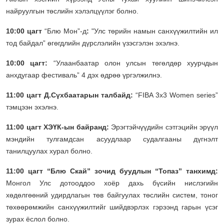
найруулгын төслийн хэлэлцүүлэг болно.
10:00 цагт
“Блю Мон”-д
:
"Улс төрийн намын санхүүжилтийн ил
тод байдал” өгөгдлийн дүрслэлийн үзэсгэлэн эхэлнэ.
10:00 цагт:
“Улаанбаатар олон улсын төгөлдөр хуурчдын
анхдугаар фестиваль” 4 дэх өдрөө үргэлжилнэ.
11:00 цагт Д.Сүхбаатарын талбайд:
“FIBA 3x3 Women series”
тэмцээн эхэлнэ.
11:00 цагт ХЭҮК-ын байранд:
Эрэгтэйчүүдийн сэтгэцийн эрүүл
мэндийн тулгамдсан асуудлаар судалгааны дүгнэлт
танилцуулах хурал болно.
11:00 цагт “Блю Скай” зочид буудлын “Топаз” танхимд:
Монгол Улс дотооддоо хоёр дахь бүсийн нислэгийн
хөдөлгөөний удирдлагын төв байгуулах төслийн систем, тоног
төхөөрөмжийн санхүүжилтийг шийдвэрлэх гэрээнд гарын үсэг
зурах ёслол болно.