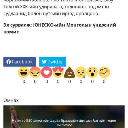
Толгой ХХК-ийн удирдлага, төлөөлөл, эрдэмтэн
судлаачид болон нутгийн иргэд оролцоно.
Эх сурвалж: ЮНЕСКО-ийн Монголын үндэсний
комис
Facebook
Twitter
0
0
0
0
0
0
0
0
Өмнөх
Неймар 980 хоногийн дараа Бразилын шигшээ багийн төлөө
тоглолоо