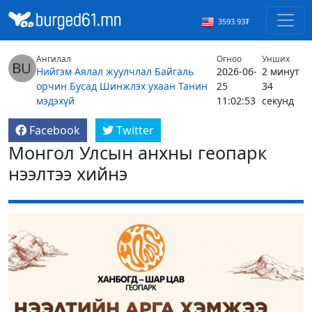
3593.93₮
Ангилал
Огноо
Унших
Нийгэм
Аялал жуулчлал
Байгаль
2026-06-
2 минут
орчин
Бусад
Шинжлэх ухаан
Танин
25
34
мэдэхүй
11:02:53
секунд
Facebook
Twitter
Монгол Улсын анхны геопарк
нээлтээ хийнэ