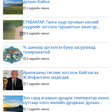
дулаан байна
6 өдрийн өмнө
СҮХБААТАР: Ганга нуур орчмын элсний
нүүдлийг зогсоох туршилтын ажил үр
дүнгээ өгч эхэлжээ
6 өдрийн өмнө
Үс шинээр үргээлгэх буюу засуулахад
тохиромжтой
6 өдрийн өмнө
Арилжааны төслөө зогсоож байгаагаа
Ж.Инфантино мэдэгдэв
7 өдрийн өмнө
Энэ сард агаарын дундаж температур ихэнх
нутгаар олон жилийн дунджаас дулаан
байна
7 өдрийн өмнө