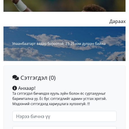
Дараах
Улаанбаатарт аадар бороотой, 23-25 хэм дулаан байна
Сэтгэгдэл
(0)
Анхаар!
Та сэтгэгдэл бичихдээ хууль зүйн болон ёс суртахууныг
баримтална уу. Ёс бус сэтгэгдлийг админ устгах эрхтэй.
Мэдээний сэтгэгдэлд хариуцлага хүлээхгүй. !!!