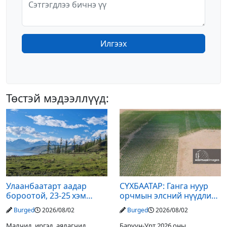
Илгээх
Төстэй мэдээллүүд:
Улаанбаатарт аадар
СҮХБААТАР: Ганга нуур
бороотой, 23-25 хэм
орчмын элсний нүүдлийг
дулаан байна
зогсоох туршилтын ажил
Burged
2026/08/02
Burged
2026/08/02
үр дүнгээ өгч эхэлжээ
Малчид, иргэд, аялагчид,
Баруун-Урт 2026 оны