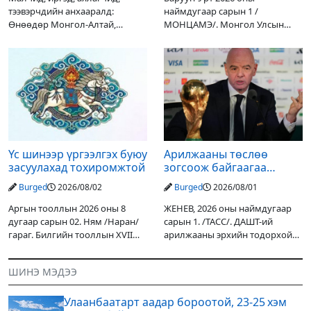
тээвэрчдийн анхааралд:
наймдугаар сарын 1 /
Өнөөдөр Монгол-Алтай,
МОНЦАМЭ/. Монгол Улсын
Хангай, Хөвсгөл, Хэнтийн
Ерөнхийлөгчийн санаачилгаар
уулархаг нутгаар бороо, дуу
Дарьгангын Ганга нуурыг
цахилгаантай аадар бороо
сэргээн, хамгаалах төслийг
орох тул голуудын усны
улсын төсвийн хөрөнгө
түвшин нэмэгдэх, нөөлөг
оруулалтаар хийж буй.
Төслийн
Үс шинээр үргээлгэх буюу
Арилжааны төслөө
засуулахад тохиромжтой
зогсоож байгаагаа
Ж.Инфантино мэдэгдэв
Burged
2026/08/02
Burged
2026/08/01
Аргын тооллын 2026 оны 8
ЖЕНЕВ, 2026 оны наймдугаар
дугаар сарын 02. Ням /Наран/
сарын 1. /ТАСС/. ДАШТ-ий
гараг. Билгийн тооллын XVII
арилжааны эрхийн тодорхой
жарны “Сүрээр дарагч” хэмээх
хувийг хувийн хөрөнгө
гал Морин жилийн Зуны адаг
оруулагчдад худалдах
ШИНЭ МЭДЭЭ
хөхөгчин хонь сарын шинийн
төслөөсөө татгалзахаар
19, Адъяа /Асралт/
шийдвэрлэснээ ФИФА-гийн
Улаанбаатарт аадар бороотой, 23-25 хэм
ерөнхийлөгч Жанни