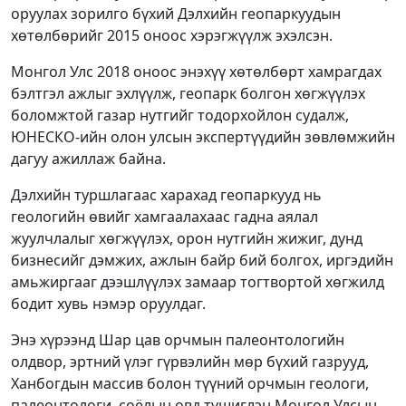
оруулах зорилго бүхий Дэлхийн геопаркуудын
хөтөлбөрийг 2015 оноос хэрэгжүүлж эхэлсэн.
Монгол Улс 2018 оноос энэхүү хөтөлбөрт хамрагдах
бэлтгэл ажлыг эхлүүлж, геопарк болгон хөгжүүлэх
боломжтой газар нутгийг тодорхойлон судалж,
ЮНЕСКО-ийн олон улсын экспертүүдийн зөвлөмжийн
дагуу ажиллаж байна.
Дэлхийн туршлагаас харахад геопаркууд нь
геологийн өвийг хамгаалахаас гадна аялал
жуулчлалыг хөгжүүлэх, орон нутгийн жижиг, дунд
бизнесийг дэмжих, ажлын байр бий болгох, иргэдийн
амьжиргааг дээшлүүлэх замаар тогтвортой хөгжилд
бодит хувь нэмэр оруулдаг.
Энэ хүрээнд Шар цав орчмын палеонтологийн
олдвор, эртний үлэг гүрвэлийн мөр бүхий газрууд,
Ханбогдын массив болон түүний орчмын геологи,
палеонтологи, соёлын өвд түшиглэн Монгол Улсын