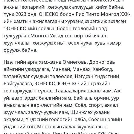
анхны геопаркийг хөгжүүлэх ажлуудыг хийж байна.
Үүнд 2023 онд ЮНЕСКО болон Рио Тинто Монгол ХХК-
ийн хамтын ажиллагааны хүрээнд хэрэгжиж эхэлсэн
“ЮНЕСКО-ийн соёлын болон геологийн өвд
тулгуурлан Монгол Улсад тогтвортой аялал
жуулчлалыг хөгжүүлэх нь” төсөл чухал хувь нэмэр
оруулж байна.
Нээлтийн арга хэмжээнд Өмнөговь, Дорноговь
аймгийн удирдлага, Манлай, Мандах, Ханбогд,
Хатанбулаг сумдын төлөөлөл, Нэгдсэн Үндэстний
Байгууллага, ЮНЕСКО, ЮНЕСКО-ийн Дэлхийн
геопаркуудын сүлжээ, Гадаад харилцааны яам, Аж
үйлдвэр, эрдэс баялгийн яам, Байгаль орчин, уур
амьсгалын өөрчлөлтийн яам, Соёл, спорт, аялал
жуулчлал, залуучуудын яам, Шинжлэх ухааны
академи, Үндэсний геологийн алба, Соёлын өвийн
үндэсний төв, Монголын аялал жуулчлалын
мэргэжлийн холбоо, Рио Тинто Монгол ХХК, Оюу