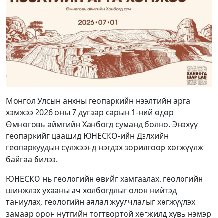
Монгол Улсын анхны геопаркийн нээлтийн арга
хэмжээ 2026 оны 7 дугаар сарын 1-ний өдөр
Өмнөговь аймгийн Ханбогд суманд болно. Энэхүү
геопаркийг цаашид ЮНЕСКО-ийн Дэлхийн
геопаркуудын сүлжээнд нэгдэх зорилгоор хөгжүүлж
байгаа билээ.
ЮНЕСКО нь геологийн өвийг хамгаалах, геологийн
шинжлэх ухааны ач холбогдлыг олон нийтэд
таниулах, геологийн аялал жуулчлалыг хөгжүүлэх
замаар орон нутгийн тогтвортой хөгжилд хувь нэмэр