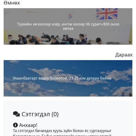
Өмнөх
Түүхийн хичээлээр хоёр, англи хэлээр 36 сурагч 800 оноо
авлаа
Дараах
Улаанбаатарт аадар бороотой, 23-25 хэм дулаан байна
Сэтгэгдэл
(0)
Анхаар!
Та сэтгэгдэл бичихдээ хууль зүйн болон ёс суртахууныг