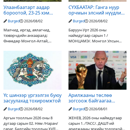
Улаанбаатарт аадар
СҮХБААТАР: Ганга нуур
бороотой, 23-25 хэм
орчмын элсний нүүдлийг
дулаан байна
зогсоох туршилтын ажил
Burged
2026/08/02
Burged
2026/08/02
үр дүнгээ өгч эхэлжээ
Малчид, иргэд, аялагчид,
Баруун-Урт 2026 оны
тээвэрчдийн анхааралд:
наймдугаар сарын 1 /
Өнөөдөр Монгол-Алтай,
МОНЦАМЭ/. Монгол Улсын
Хангай, Хөвсгөл, Хэнтийн
Ерөнхийлөгчийн санаачилгаар
уулархаг нутгаар бороо, дуу
Дарьгангын Ганга нуурыг
цахилгаантай аадар бороо
сэргээн, хамгаалах төслийг
орох тул голуудын усны
улсын төсвийн хөрөнгө
түвшин нэмэгдэх, нөөлөг
оруулалтаар хийж буй.
Төслийн
Үс шинээр үргээлгэх буюу
Арилжааны төслөө
засуулахад тохиромжтой
зогсоож байгаагаа
Ж.Инфантино мэдэгдэв
Burged
2026/08/02
Burged
2026/08/01
Аргын тооллын 2026 оны 8
ЖЕНЕВ, 2026 оны наймдугаар
дугаар сарын 02. Ням /Наран/
сарын 1. /ТАСС/. ДАШТ-ий
гараг. Билгийн тооллын XVII
арилжааны эрхийн тодорхой