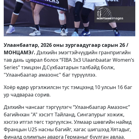
Улаанбаатар, 2026 оны зургаадугаар сарын 26 /
МОНЦАМЭ/.
Дэлхийн эмэгтэйчүүдийн гранпригийн
тав дахь цуврал болох “FIBA 3x3 Ulaanbaatar Women’s
Series” тэмцээн Д.Сүхбаатарын талбайд болж,
"Улаанбаатар амазонс" баг түрүүллээ.
Хоёр өдөр үргэлжилсэн тус тэмцээнд 10 улсын 16 баг
ур чадвараа сорив.
Дэлхийн чансааг тэргүүлэгч “Улаанбаатар Амазонс”
багийнхан "А" хэсэгт Тайланд, Сингапурыг хожиж,
хэсгээ итгэл төгс тэргүүлсэн. Улмаар шөвгийн наймд
Францын U25 насны багийг, хагас шигшээд Хятадыг,
финалд олимпын аварга Германыг буулган авлаа.