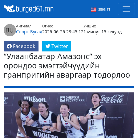
3593.5₮
Ангилал
Огноо
Унших
Спорт
Бусад
2026-06-26 23:45:12
1 минут 15 секунд
Facebook
Twitter
“Улаанбаатар Амазонс“ эх
орондоо эмэгтэйчүүдийн
гранпригийн аваргаар тодорлоо