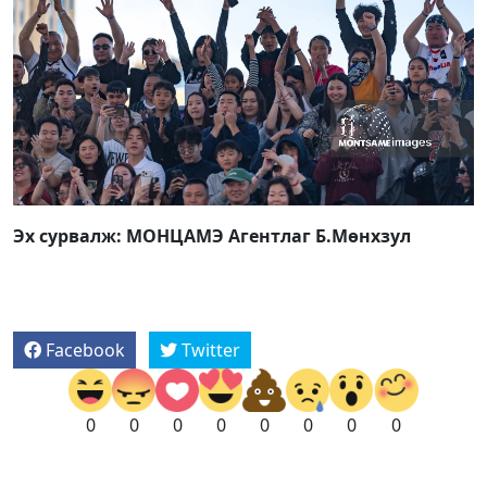
Эх сурвалж: МОНЦАМЭ Агентлаг Б.Мөнхзул
Facebook
Twitter
0
0
0
0
0
0
0
0