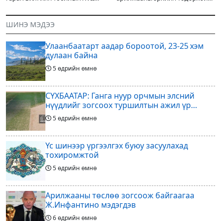
жарны “Сүрээр дарагч” хэмээх
хувийг хувийн хөрөнгө
гал Морин жилийн Зуны адаг
оруулагчдад худалдах
ШИНЭ МЭДЭЭ
хөхөгчин хонь сарын шинийн
төслөөсөө татгалзахаар
19, Адъяа /Асралт/
шийдвэрлэснээ ФИФА-гийн
Улаанбаатарт аадар бороотой, 23-25 хэм
ерөнхийлөгч Жанни
дулаан байна
5 өдрийн өмнө
СҮХБААТАР: Ганга нуур орчмын элсний
нүүдлийг зогсоох туршилтын ажил үр
дүнгээ өгч эхэлжээ
5 өдрийн өмнө
Үс шинээр үргээлгэх буюу засуулахад
тохиромжтой
5 өдрийн өмнө
Арилжааны төслөө зогсоож байгаагаа
Ж.Инфантино мэдэгдэв
6 өдрийн өмнө