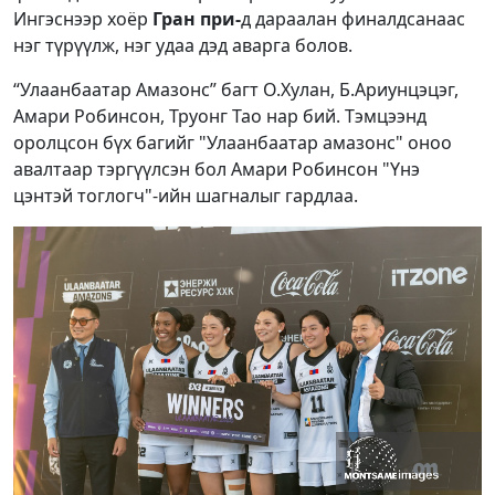
Ингэснээр хоёр
Гран при-
д дараалан финалдсанаас
нэг түрүүлж, нэг удаа дэд аварга болов.
“Улаанбаатар Амазонс” багт О.Хулан, Б.Ариунцэцэг,
Амари Робинсон, Труонг Тао нар бий. Тэмцээнд
оролцсон бүх багийг "Улаанбаатар амазонс" оноо
авалтаар тэргүүлсэн бол Амари Робинсон "Үнэ
цэнтэй тоглогч"-ийн шагналыг гардлаа.