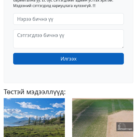
баримтална уу. Ёс бус сэтгэгдлийг админ устгах эрхтэй.
Мэдээний сэтгэгдэлд хариуцлага хүлээхгүй. !!!
Илгээх
Төстэй мэдээллүүд: