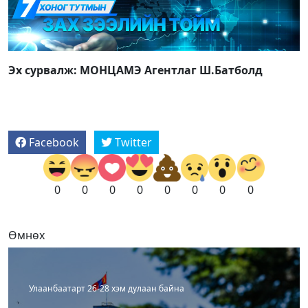
Эх сурвалж: МОНЦАМЭ Агентлаг Ш.Батболд
Facebook
Twitter
0
0
0
0
0
0
0
0
Өмнөх
Улаанбаатарт 26-28 хэм дулаан байна