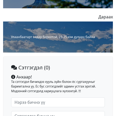
Дараах
Улаанбаатарт аадар бороотой, 23-25 хэм дулаан байна
Сэтгэгдэл
(0)
Анхаар!
Та сэтгэгдэл бичихдээ хууль зүйн болон ёс суртахууныг
баримтална уу. Ёс бус сэтгэгдлийг админ устгах эрхтэй.
Мэдээний сэтгэгдэлд хариуцлага хүлээхгүй. !!!