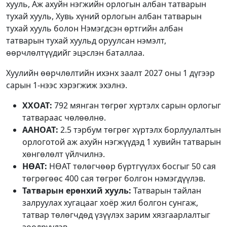
хууль, Аж ахуйн нэгжийн орлогын албан татварын
тухай хууль, Хувь хүний орлогын албан татварын
тухай хууль болон Нэмэгдсэн өртгийн албан
татварын тухай хуульд оруулсан нэмэлт,
өөрчлөлтүүдийг эцэслэн баталлаа.
Хуулийн өөрчлөлтийн ихэнх заалт 2027 оны 1 дүгээр
сарын 1-нээс хэрэгжиж эхэлнэ.
ХХОАТ:
792 мянган төгрөг хүртэлх сарын орлогыг
татвараас чөлөөлнө.
ААНОАТ:
2.5 тэрбум төгрөг хүртэлх борлуулалтын
орлоготой аж ахуйн нэгжүүдэд 1 хувийн татварын
хөнгөлөлт үйлчилнэ.
НӨАТ:
НӨАТ төлөгчөөр бүртгүүлэх босгыг 50 сая
төгрөгөөс 400 сая төгрөг болгон нэмэгдүүлэв.
Татварын ерөнхий хууль:
Татварын тайлан
залруулах хугацааг хоёр жил болгон сунгаж,
татвар төлөгчдөд үзүүлэх зарим хязгаарлалтыг
зөөлрүүлэв.