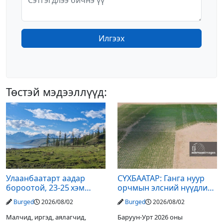
Илгээх
Төстэй мэдээллүүд:
Улаанбаатарт аадар
СҮХБААТАР: Ганга нуур
бороотой, 23-25 хэм
орчмын элсний нүүдлийг
дулаан байна
зогсоох туршилтын ажил
Burged
2026/08/02
Burged
2026/08/02
үр дүнгээ өгч эхэлжээ
Малчид, иргэд, аялагчид,
Баруун-Урт 2026 оны