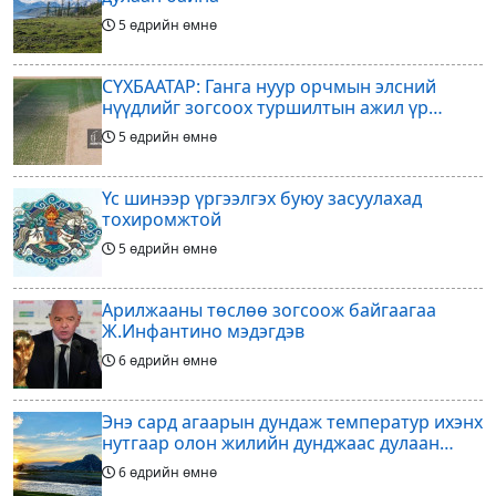
5 өдрийн өмнө
СҮХБААТАР: Ганга нуур орчмын элсний
нүүдлийг зогсоох туршилтын ажил үр
дүнгээ өгч эхэлжээ
5 өдрийн өмнө
Үс шинээр үргээлгэх буюу засуулахад
тохиромжтой
5 өдрийн өмнө
Арилжааны төслөө зогсоож байгаагаа
Ж.Инфантино мэдэгдэв
6 өдрийн өмнө
Энэ сард агаарын дундаж температур ихэнх
нутгаар олон жилийн дунджаас дулаан
байна
6 өдрийн өмнө