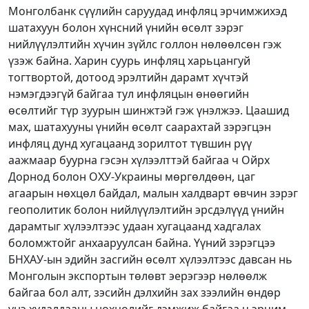
Монголбанк сүүлийн саруудад инфляц эрчимжихэд
шатахуун болон хүнсний үнийн өсөлт зэрэг
нийлүүлэлтийн хүчин зүйлс голлон нөлөөлсөн гэж
үзэж байна. Харин суурь инфляц харьцангуй
тогтвортой, дотоод эрэлтийн дарамт хүчтэй
нэмэгдээгүй байгаа тул инфляцын өнөөгийн
өсөлтийг түр зуурын шинжтэй гэж үнэлжээ. Цаашид
мах, шатахууны үнийн өсөлт саарахтай зэрэгцэн
инфляц дунд хугацаанд зорилтот түвшин рүү
аажмаар буурна гэсэн хүлээлттэй байгаа ч Ойрх
Дорнод болон ОХУ-Украины мөргөлдөөн, цаг
агаарын нөхцөл байдал, малын халдварт өвчин зэрэг
геополитик болон нийлүүлэлтийн эрсдэлүүд үнийн
дарамтыг хүлээлтээс удаан хугацаанд хадгалах
боломжтойг анхааруулсан байна. Үүний зэрэгцээ
БНХАУ-ын эдийн засгийн өсөлт хүлээлтээс давсан нь
Монголын экспортын төлөвт эерэгээр нөлөөлж
байгаа бол алт, зэсийн дэлхийн зах зээлийн өндөр
үнэ худалдааны нөхцөлийг дэмжиж байгаа ч эрчим