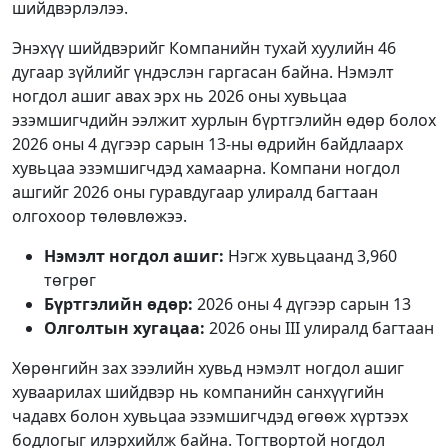
шийдвэрлэлээ.
Энэхүү шийдвэрийг Компанийн тухай хуулийн 46
дугаар зүйлийг үндэслэн гаргасан байна. Нэмэлт
ногдол ашиг авах эрх нь 2026 оны хувьцаа
эзэмшигчдийн ээлжит хурлын бүртгэлийн өдөр болох
2026 оны 4 дүгээр сарын 13-ны өдрийн байдлаарх
хувьцаа эзэмшигчдэд хамаарна. Компани ногдол
ашгийг 2026 оны гуравдугаар улиралд багтаан
олгохоор төлөвлөжээ.
Нэмэлт ногдол ашиг:
Нэгж хувьцаанд 3,960
төгрөг
Бүртгэлийн өдөр:
2026 оны 4 дүгээр сарын 13
Олголтын хугацаа:
2026 оны III улиралд багтаан
Хөрөнгийн зах зээлийн хувьд нэмэлт ногдол ашиг
хуваарилах шийдвэр нь компанийн санхүүгийн
чадавх болон хувьцаа эзэмшигчдэд өгөөж хүртээх
бодлогыг илэрхийлж байна. Тогтвортой ногдол