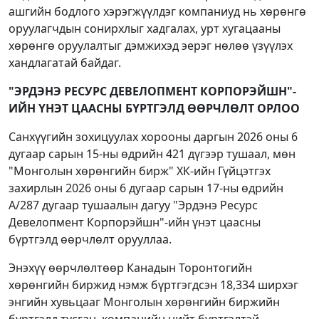
ашгийн бодлого хэрэгжүүлдэг компаниуд нь хөрөнгө
оруулагчдын сонирхлыг хадгалах, урт хугацааны
хөрөнгө оруулалтыг дэмжихэд эерэг нөлөө үзүүлэх
хандлагатай байдаг.
"ЭРДЭНЭ РЕСУРС ДЕВЕЛОПМЕНТ КОРПОРЭЙШН"-
ИЙН ҮНЭТ ЦААСНЫ БҮРТГЭЛД ӨӨРЧЛӨЛТ ОРЛОО
Санхүүгийн зохицуулах хорооны даргын 2026 оны 6
дугаар сарын 15-ны өдрийн 421 дүгээр тушаал, мөн
"Монголын хөрөнгийн бирж" ХК-ийн Гүйцэтгэх
захирлын 2026 оны 6 дугаар сарын 17-ны өдрийн
А/287 дугаар тушаалын дагуу "Эрдэнэ Ресурс
Девелопмент Корпорэйшн"-ийн үнэт цаасны
бүртгэлд өөрчлөлт орууллаа.
Энэхүү өөрчлөлтөөр Канадын Торонтогийн
хөрөнгийн биржид нэмж бүртгэгдсэн 18,334 ширхэг
энгийн хувьцааг Монголын хөрөнгийн биржийн
бүртгэлд тусган, компанийн нийт бүртгэлтэй