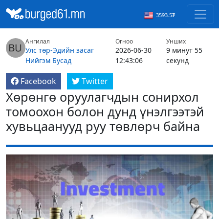
3593.5₮
Ангилал
Огноо
Унших
Улс төр-Эдийн засаг
2026-06-30
9 минут 55
Нийгэм
Бусад
12:43:06
секунд
Facebook
Twitter
Хөрөнгө оруулагчдын сонирхол
томоохон болон дунд үнэлгээтэй
хувьцаанууд руу төвлөрч байна