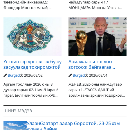
тээвэрчдийн анхааралд:
наймдугаар сарын 1 /
Өнөөдөр Монгол-Алтай,
МОНЦАМЭ/. Монгол Улсын
Хангай, Хөвсгөл, Хэнтийн
Ерөнхийлөгчийн санаачилгаар
уулархаг нутгаар бороо, дуу
Дарьгангын Ганга нуурыг
цахилгаантай аадар бороо
сэргээн, хамгаалах төслийг
орох тул голуудын усны
улсын төсвийн хөрөнгө
түвшин нэмэгдэх, нөөлөг
оруулалтаар хийж буй.
Төслийн
Үс шинээр үргээлгэх буюу
Арилжааны төслөө
засуулахад тохиромжтой
зогсоож байгаагаа
Ж.Инфантино мэдэгдэв
Burged
2026/08/02
Burged
2026/08/01
Аргын тооллын 2026 оны 8
ЖЕНЕВ, 2026 оны наймдугаар
дугаар сарын 02. Ням /Наран/
сарын 1. /ТАСС/. ДАШТ-ий
гараг. Билгийн тооллын XVII
арилжааны эрхийн тодорхой
жарны “Сүрээр дарагч” хэмээх
хувийг хувийн хөрөнгө
гал Морин жилийн Зуны адаг
оруулагчдад худалдах
ШИНЭ МЭДЭЭ
хөхөгчин хонь сарын шинийн
төслөөсөө татгалзахаар
19, Адъяа /Асралт/
шийдвэрлэснээ ФИФА-гийн
Улаанбаатарт аадар бороотой, 23-25 хэм
ерөнхийлөгч Жанни
дулаан байна