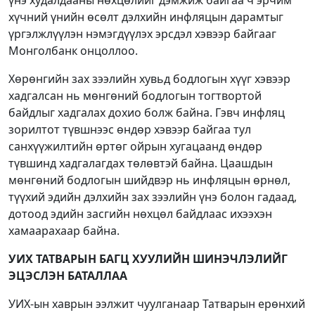
хүчний үнийн өсөлт дэлхийн инфляцын дарамтыг
үргэлжлүүлэн нэмэгдүүлэх эрсдэл хэвээр байгааг
Монголбанк онцоллоо.
Хөрөнгийн зах зээлийн хувьд бодлогын хүүг хэвээр
хадгалсан нь мөнгөний бодлогын тогтвортой
байдлыг хадгалах дохио болж байна. Гэвч инфляц
зорилтот түвшнээс өндөр хэвээр байгаа тул
санхүүжилтийн өртөг ойрын хугацаанд өндөр
түвшинд хадгалагдах төлөвтэй байна. Цаашдын
мөнгөний бодлогын шийдвэр нь инфляцын өрнөл,
түүхий эдийн дэлхийн зах зээлийн үнэ болон гадаад,
дотоод эдийн засгийн нөхцөл байдлаас ихээхэн
хамаарахаар байна.
УИХ ТАТВАРЫН БАГЦ ХУУЛИЙН ШИНЭЧЛЭЛИЙГ
ЭЦЭСЛЭН БАТАЛЛАА
УИХ-ын хаврын ээлжит чуулганаар Татварын ерөнхий