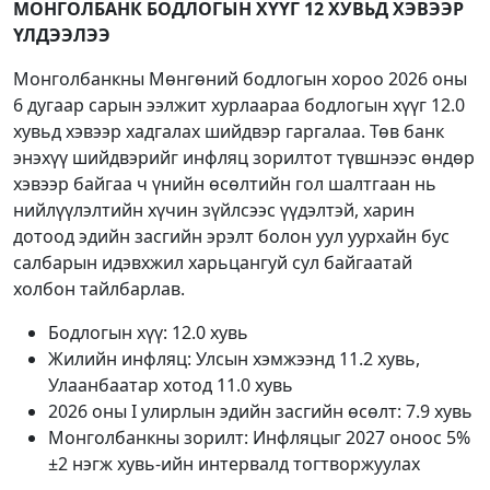
МОНГОЛБАНК БОДЛОГЫН ХҮҮГ 12 ХУВЬД ХЭВЭЭР
ҮЛДЭЭЛЭЭ
Монголбанкны Мөнгөний бодлогын хороо 2026 оны
6 дугаар сарын ээлжит хурлаараа бодлогын хүүг 12.0
хувьд хэвээр хадгалах шийдвэр гаргалаа. Төв банк
энэхүү шийдвэрийг инфляц зорилтот түвшнээс өндөр
хэвээр байгаа ч үнийн өсөлтийн гол шалтгаан нь
нийлүүлэлтийн хүчин зүйлсээс үүдэлтэй, харин
дотоод эдийн засгийн эрэлт болон уул уурхайн бус
салбарын идэвхжил харьцангуй сул байгаатай
холбон тайлбарлав.
Бодлогын хүү: 12.0 хувь
Жилийн инфляц: Улсын хэмжээнд 11.2 хувь,
Улаанбаатар хотод 11.0 хувь
2026 оны I улирлын эдийн засгийн өсөлт: 7.9 хувь
Монголбанкны зорилт: Инфляцыг 2027 оноос 5%
±2 нэгж хувь-ийн интервалд тогтворжуулах