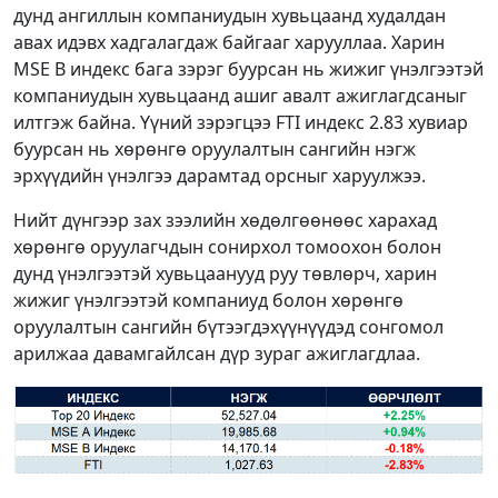
дунд ангиллын компаниудын хувьцаанд худалдан
авах идэвх хадгалагдаж байгааг харууллаа. Харин
MSE B индекс бага зэрэг буурсан нь жижиг үнэлгээтэй
компаниудын хувьцаанд ашиг авалт ажиглагдсаныг
илтгэж байна. Үүний зэрэгцээ FTI индекс 2.83 хувиар
буурсан нь хөрөнгө оруулалтын сангийн нэгж
эрхүүдийн үнэлгээ дарамтад орсныг харуулжээ.
Нийт дүнгээр зах зээлийн хөдөлгөөнөөс харахад
хөрөнгө оруулагчдын сонирхол томоохон болон
дунд үнэлгээтэй хувьцаанууд руу төвлөрч, харин
жижиг үнэлгээтэй компаниуд болон хөрөнгө
оруулалтын сангийн бүтээгдэхүүнүүдэд сонгомол
арилжаа давамгайлсан дүр зураг ажиглагдлаа.