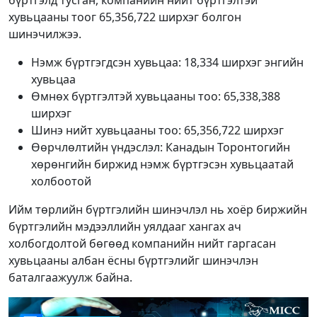
хувьцааны тоог 65,356,722 ширхэг болгон
шинэчилжээ.
Нэмж бүртгэгдсэн хувьцаа: 18,334 ширхэг энгийн
хувьцаа
Өмнөх бүртгэлтэй хувьцааны тоо: 65,338,388
ширхэг
Шинэ нийт хувьцааны тоо: 65,356,722 ширхэг
Өөрчлөлтийн үндэслэл: Канадын Торонтогийн
хөрөнгийн биржид нэмж бүртгэсэн хувьцаатай
холбоотой
Ийм төрлийн бүртгэлийн шинэчлэл нь хоёр биржийн
бүртгэлийн мэдээллийн уялдааг хангах ач
холбогдолтой бөгөөд компанийн нийт гаргасан
хувьцааны албан ёсны бүртгэлийг шинэчлэн
баталгаажуулж байна.