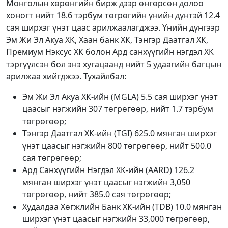
Монголын хөрөнгийн бирж дээр өнгөрсөн долоо
хоногт нийт 18.6 тэрбум төгрөгийн үнийн дүнтэй 12.4
сая ширхэг үнэт цаас арилжаалагджээ. Үнийн дүнгээр
Эм Жи Эл Акуа ХК, Хаан банк ХК, Тэнгэр Даатгал ХК,
Премиум Нэксус ХК болон Ард санхүүгийн нэгдэл ХК
тэргүүлсэн бол энэ хугацаанд нийт 5 удаагийн багцын
арилжаа хийгджээ. Тухайлбал:
Эм Жи Эл Акуа ХК-ийн (MGLA) 5.5 сая ширхэг үнэт
цаасыг нэгжийн 307 төгрөгөөр, нийт 1.7 тэрбум
төгрөгөөр;
Тэнгэр Даатгал ХК-ийн (TGI) 625.0 мянган ширхэг
үнэт цаасыг нэгжийн 800 төгрөгөөр, нийт 500.0
сая төгрөгөөр;
Ард Санхүүгийн Нэгдэл ХК-ийн (AARD) 126.2
мянган ширхэг үнэт цаасыг нэгжийн 3,050
төгрөгөөр, нийт 385.0 сая төгрөгөөр;
Худалдаа Хөгжлийн Банк ХК-ийн (TDB) 10.0 мянган
ширхэг үнэт цаасыг нэгжийн 33,000 төгрөгөөр,