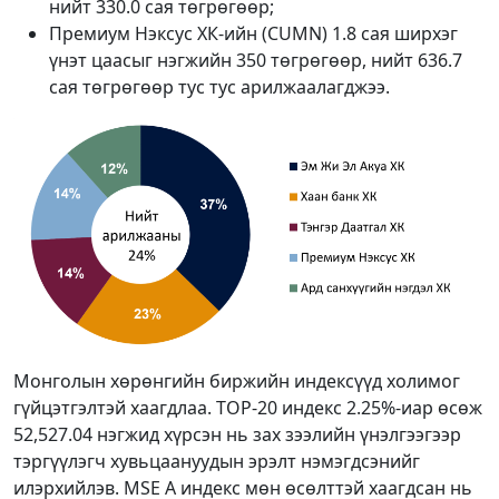
нийт 330.0 сая төгрөгөөр;
Премиум Нэксус ХК-ийн (CUMN) 1.8 сая ширхэг
үнэт цаасыг нэгжийн 350 төгрөгөөр, нийт 636.7
сая төгрөгөөр тус тус арилжаалагджээ.
Монголын хөрөнгийн биржийн индексүүд холимог
гүйцэтгэлтэй хаагдлаа. TOP-20 индекс 2.25%-иар өсөж
52,527.04 нэгжид хүрсэн нь зах зээлийн үнэлгээгээр
тэргүүлэгч хувьцаануудын эрэлт нэмэгдсэнийг
илэрхийлэв. MSE A индекс мөн өсөлттэй хаагдсан нь