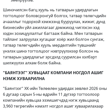
Шинэчилсэн багц хууль нь татварын удирдлагын
тогтолцоог боловсронгуй болгох, татвар төлөгчдийн
ачааллыг тодорхой хэмжээнд бууруулах, жижиг, дунд
бизнесийн үйл ажиллагааг дэмжихэд чиглэсэн хэд
хэдэн зохицуулалтыг багтааж байна. Мөн татварын
тайланг залруулах хугацааг хоёр жил болгон сунгаж,
татвар төлөгчдийн хууль мөрдөлтийн түвшнийг
үнэлэх шинэ тогтолцоог нэвтрүүлэхээр болсон нь
татварын удирдлагыг эрсдэлд суурилсан хэлбэрт
шилжүүлэх алхам болж байна.
"БАЯНТЭЭГ" ХУВЬЦААТ КОМПАНИ НОГДОЛ АШИГ
НЭМЖ ХУВААРИЛНА
"Баянтээг" ХК-ийн Төлөөлөн удирдах зөвлөл 2026 оны
6 дугаар сарын 5-ны өдрийн 11 дүгээр тогтоолоор
компанийн хувьцаа эзэмшигчдэд нэгж хувьцаанд
3,960 төгрөгийн нэмэлт ногдол ашиг хуваарилахаар