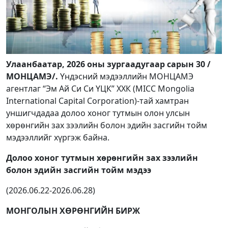
Улаанбаатар, 2026 оны зургаадугаар сарын 30 /
МОНЦАМЭ/.
Үндэсний мэдээллийн МОНЦАМЭ
агентлаг “Эм Ай Си Си ҮЦК” ХХК (MICC Mongolia
International Capital Corporation)-тай хамтран
уншигчдадаа долоо хоног тутмын олон улсын
хөрөнгийн зах зээлийн болон эдийн засгийн тойм
мэдээллийг хүргэж байна.
Долоо хоног тутмын хөрөнгийн зах зээлийн
болон эдийн засгийн тойм мэдээ
(2026.06.22-2026.06.28)
МОНГОЛЫН ХӨРӨНГИЙН БИРЖ​