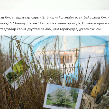
эд буюу тавдугаар сарын 2, 3-нд нийслэлийн есөн байршилд бүх 
лахад 57 байгууллагын 1176 албан хаагч оролцон 13 мянга орчим м
 тавдугаар сарыг дуустал бямба, ням гарагуудад үргэлжлэх юм.