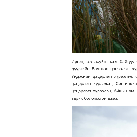
Иргэн, аж ахуйн нэгж байгуу
дүүргийн Баянгол цэцэрлэгт х
Үндэсний цэцэрлэгт хүрээлэн,
цэцэрлэгт хүрээлэн, Сонгинох
цэцэрлэгт хүрээлэн, Айцын ам,
тарих боломжтой ажээ.