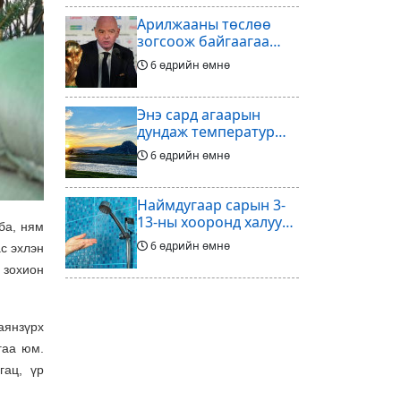
Арилжааны төслөө
зогсоож байгаагаа
Ж.Инфантино
6 өдрийн өмнө
мэдэгдэв
Энэ сард агаарын
дундаж температур
ихэнх нутгаар олон
6 өдрийн өмнө
жилийн дунджаас
дулаан байна
Наймдугаар сарын 3-
13-ны хооронд халуун
ба, ням
ус түр хязгаарлах бүс,
6 өдрийн өмнө
с эхлэн
хороолол
 зохион
Үс шинээр үргээлгэх
буюу засуулахад
аянзүрх
тохиромжгүй
6 өдрийн өмнө
гаа юм.
гац, үр
Хөлбөмбөгийг зарж