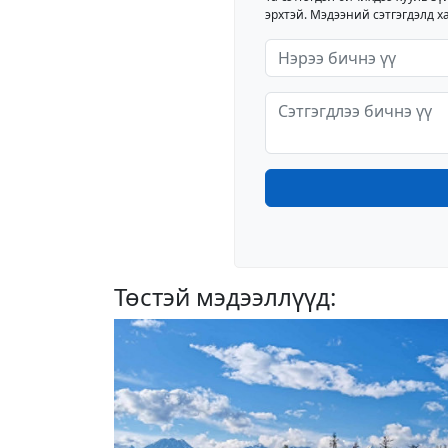
эрхтэй. Мэдээний сэтгэгдэлд ха
Төстэй мэдээллүүд: