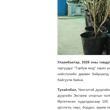
Улаанбаатар, 2026 оны тавд
гаргуудыг “Тэрбум мод” тарих ү
нийслэлийн дөрвөн байршилд м
байгуулж байна.
Тухайлбал,
Чингэлтэй дүүргийн
дүүргийн Экстрем спортын тал
Өргөтгөсөн худалдаагаар 100 
үрслэгээ, хөрс, бордоо, зарим 