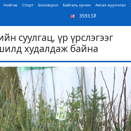
Нийгэм
Спорт
Боловсрол
Байгаль орчин
Аялал жуулчлал
3593.5₮
ийн суулгац, үр үрслэгээг
шилд худалдаж байна