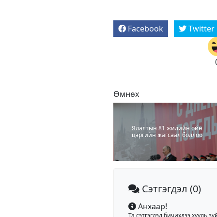
Facebook
Twitter
Өмнөх
Ялалтын 81 жилийн ойн
цэргийн жагсаал боллоо
Сэтгэгдэл
(0)
Анхаар!
Та сэтгэгдэл бичихдээ хууль зү