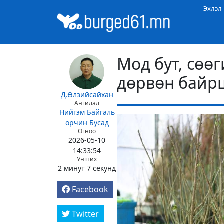
Эхлэл
Мод бут, сөөг
дөрвөн байр
Д.Өлзийсайхан
Ангилал
Нийгэм
Байгаль
орчин
Бусад
Огноо
2026-05-10
14:33:54
Унших
2 минут 7 секунд
Facebook
Twitter