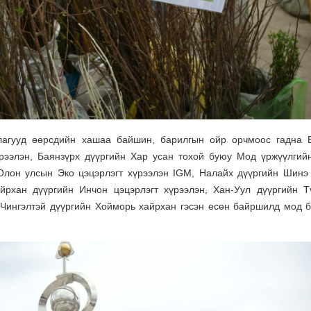
ллагууд өөрсдийн хашаа байшин, барилгын ойр орчмоос гадна 
үрээлэн, Баянзүрх дүүргийн Хар усан тохой буюу Мод үржүүлгийн
 Олон улсын Эко цэцэрлэгт хүрээлэн IGM, Налайх дүүргийн Шинэ
айрхан дүүргийн Инчон цэцэрлэгт хүрээлэн, Хан-Уул дүүргийн Т
 Чингэлтэй дүүргийн Хойморь хайрхан гэсэн есөн байршилд мод бу