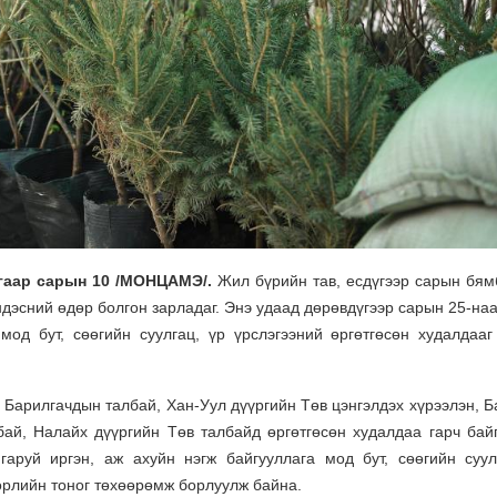
угаар сарын 10 /МОНЦАМЭ/.
Жил бүрийн тав, есдүгээр сарын бям
ндэсний өдөр болгон зарладаг. Энэ удаад дөрөвдүгээр сарын 25-наа
од бут, сөөгийн суулгац, үр үрслэгээний өргөтгөсөн худалдааг
 Барилгачдын талбай, Хан-Уул дүүргийн Төв цэнгэлдэх хүрээлэн, Б
бай, Налайх дүүргийн Төв талбайд өргөтгөсөн худалдаа гарч бай
гаруй иргэн, аж ахуйн нэгж байгууллага мод бут, сөөгийн суул
төрлийн тоног төхөөрөмж борлуулж байна.