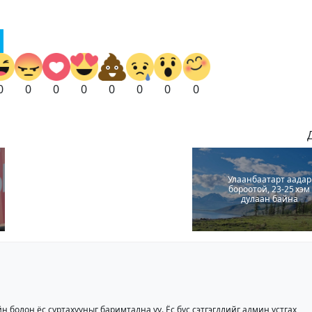
0
0
0
0
0
0
0
0
Улаанбаатарт аадар
бороотой, 23-25 хэм
дулаан байна
йн болон ёс суртахууныг баримтална уу. Ёс бус сэтгэгдлийг админ устгах