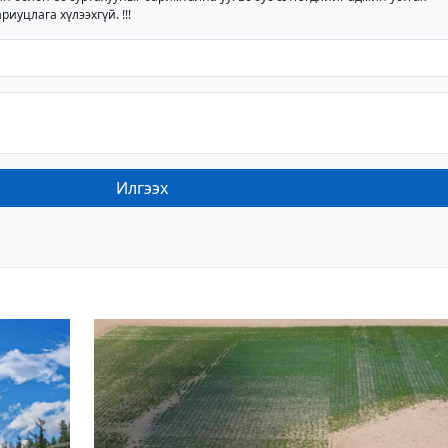
риуцлага хүлээхгүй. !!!
Илгээх