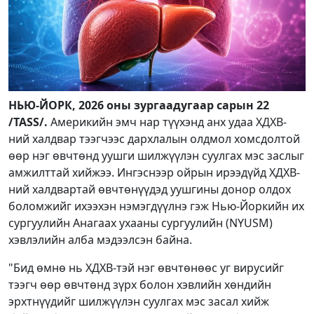
НЬЮ-ЙОРК, 2026 оны зургаадугаар сарын 22
/TASS/.
Америкийн эмч нар түүхэнд анх удаа ХДХВ-
ний халдвар тээгчээс дархлалын олдмол хомсдолтой
өөр нэг өвчтөнд уушги шилжүүлэн суулгах мэс заслыг
амжилттай хийжээ. Ингэснээр ойрын ирээдүйд ХДХВ-
ний халдвартай өвчтөнүүдэд уушгины донор олдох
боломжийг ихээхэн нэмэгдүүлнэ гэж Нью-Йоркийн их
сургуулийн Анагаах ухааны сургуулийн (NYUSM)
хэвлэлийн алба мэдээлсэн байна.
"Бид өмнө нь ХДХВ-тэй нэг өвчтөнөөс уг вирусийг
тээгч өөр өвчтөнд зүрх болон хэвлийн хөндийн
эрхтнүүдийг шилжүүлэн суулгах мэс засал хийж