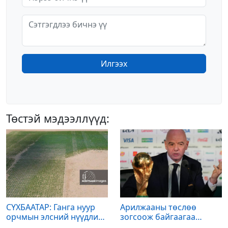
Илгээх
Төстэй мэдээллүүд:
СҮХБААТАР: Ганга нуур
Арилжааны төслөө
орчмын элсний нүүдлийг
зогсоож байгаагаа
зогсоох туршилтын ажил
Ж.Инфантино мэдэгдэв