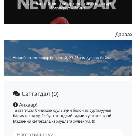
Илчлэг багатай элсэн чихэр гарган авах шинэ арга
боловсруулж байна
Дараах
Улаанбаатарт аадар бороотой, 23-25 хэм дулаан байна
Сэтгэгдэл
(0)
Анхаар!
Та сэтгэгдэл бичихдээ хууль зүйн болон ёс суртахууныг
баримтална уу. Ёс бус сэтгэгдлийг админ устгах эрхтэй.
Мэдээний сэтгэгдэлд хариуцлага хүлээхгүй. !!!