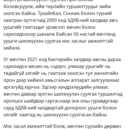
боловсруулж, ийм төрлийн туршилтуудыг хийж
эхэлсэн байна. Тухайлбал, Сонник болон түүний
хамтран зүтгэгчид 2000 онд ХДХВ-ний халдвар авч,
уушгийг гэмтээдэг үрэвсэлт өвчин болох
саркоидозоор шаналж байсан 56 настай өвчтөнд
уушги шилжүүлэн суулгах мэс заслыг амжилттай
хийжээ.
Уг өвчтөн 2021 онд бактерийн халдвар авсны дараа
саркоидоз өвчин нь сэдэрч, улмаар уушгийг нь
төдийгүй элгийг нь гэмтээж эхэлсэн тул эмнэлгийн
орон дээр хиймэл амьсгалын аппарат залгуулахаас
аргагүйд хүрчээ. Эдгээр хүндрэлүүдийн улмаас
өвчтөн давхар эрхтэн шилжүүлэн суулгах туршилтад
оролцох шийдвэр гаргаснаар энэ оны гуравдугаар
сард ХДХВ-ний халдвартай донороос уушги болон
элгийг хамтад нь шилжүүлэн суулгасан байна.
Мэс засал амжилттай болж, өвчтөн сүүлийн дөрвөн