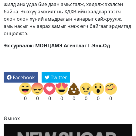
жилд анх удаа бие даан амьсгалж, хөдөлж эхэлсэн
байна. Энэхүү амжилт нь ХДХВ-ийн халдвар тээгч
олон олон хүний амьдралын чанарыг сайжруулж,
амь насыг нь аврах замыг нээж өгч байгааг эрдэмтэд
онцолжээ.
Эх сурвалж: МОНЦАМЭ Агентлаг Г.Энх-Од
Facebook
Twitter
0
0
0
0
0
0
0
0
Өмнөх