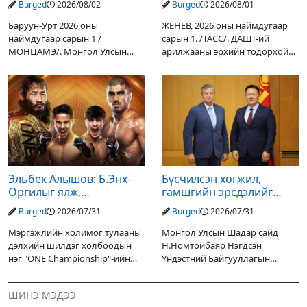
Burged
2026/08/02
Burged
2026/08/01
үр дүнгээ өгч эхэлжээ
Баруун-Урт 2026 оны
ЖЕНЕВ, 2026 оны наймдугаар
наймдугаар сарын 1 /
сарын 1. /ТАСС/. ДАШТ-ий
МОНЦАМЭ/. Монгол Улсын
арилжааны эрхийн тодорхой
Ерөнхийлөгчийн санаачилгаар
хувийг хувийн хөрөнгө
Дарьгангын Ганга нуурыг
оруулагчдад худалдах
сэргээн, хамгаалах төслийг
төслөөсөө татгалзахаар
улсын төсвийн хөрөнгө
шийдвэрлэснээ ФИФА-гийн
оруулалтаар хийж буй.
ерөнхийлөгч Жанни
Төслийн
Эльбек Алышов: Б.Энх-
Бүсчилсэн хөгжил,
Оргилыг ялж,
гамшгийн эрсдэлийг
гэрийнхэндээ байшин
бууруулах чиглэлээр
Burged
2026/07/31
Burged
2026/07/31
авч өгнө
НҮБ-тай хамтын
ажиллагаагаа
Мэргэжлийн холимог тулааны
Монгол Улсын Шадар сайд
өргөжүүлэхээр санал
дэлхийн шилдэг холбоодын
Н.Номтойбаяр Нэгдсэн
солилцлоо
нэг "ONE Championship"-ийн
Үндэстний Байгууллагын
ээлжит өдөрлөг
Суурин зохицуулагч Яап ван
өнөөдөр/2026.07.31/ болно. Энэ
Хиердэнийг хүлээн авч уулзан,
ШИНЭ МЭДЭЭ
өдөрлөгийн оргил тулааны
Монгол Улс, НҮБ-ын хамтын