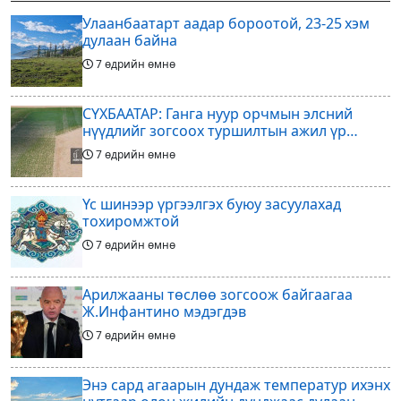
эзэд нь бантам жингийн аварга
ажиллагааны өнөөгийн байдал
Улаанбаатарт аадар бороотой, 23-25 хэм
болон цаашдын
дулаан байна
7 өдрийн өмнө
СҮХБААТАР: Ганга нуур орчмын элсний
нүүдлийг зогсоох туршилтын ажил үр
дүнгээ өгч эхэлжээ
7 өдрийн өмнө
Үс шинээр үргээлгэх буюу засуулахад
тохиромжтой
7 өдрийн өмнө
Арилжааны төслөө зогсоож байгаагаа
Ж.Инфантино мэдэгдэв
7 өдрийн өмнө
Энэ сард агаарын дундаж температур ихэнх