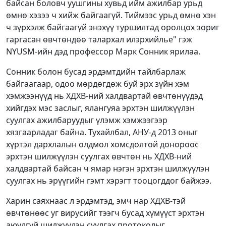
байсан боловч уушгины хувьд ийм ажилбар урьд
өмнө хэзээ ч хийж байгаагүй. Тиймээс урьд өмнө хэн
ч зүрхэлж байгаагүй энэхүү туршилтад оролцох зориг
гаргасан өвчтөндөө талархал илэрхийлье" гэж
NYUSM-ийн дэд профессор Марк Сонник ярилаа.
Сонник болон бусад эрдэмтдийн тайлбарлаж
байгаагаар, одоо мөрдөгдөж буй эрх зүйн хэм
хэмжээнүүд нь ХДХВ-ний халдвартай өвчтөнүүдэд
хийгдэх мэс заслыг, ялангуяа эрхтэн шилжүүлэн
суулгах ажилбаруудыг үлэмж хэмжээгээр
хязгаарладаг байна. Тухайлбал, АНУ-д 2013 оныг
хүртэл дархлалын олдмол хомсдолтой донороос
эрхтэн шилжүүлэн суулгах өвчтөн нь ХДХВ-ний
халдвартай байсан ч ямар нэгэн эрхтэн шилжүүлэн
суулгах нь эрүүгийн гэмт хэрэгт тооцогддог байжээ.
Харин саяхнаас л эрдэмтэд, эмч нар ХДХВ-тэй
өвчтөнөөс уг вирусийг тээгч бусад хүмүүст эрхтэн
аюулгүй шилжүүлэн суулгах протоколыг