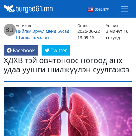
3593.87₮
Ангилал
Огноо
Унших
Нийгэм
Эрүүл мэнд
Бусад
2026-06-22
3 минут 16
Шинжлэх ухаан
13:09:15
секунд
Facebook
Twitter
ХДХВ-тэй өвчтөнөөс нөгөөд анх
удаа уушги шилжүүлэн суулгажээ