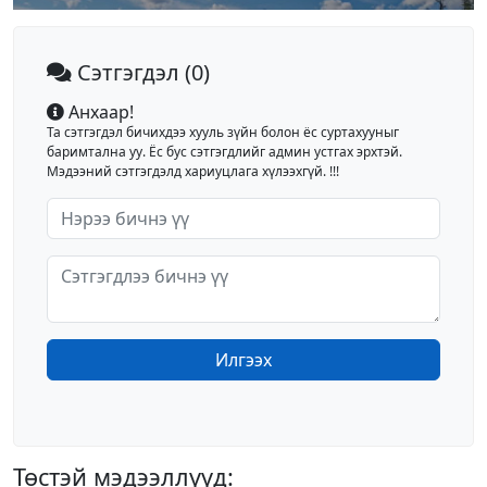
Сэтгэгдэл
(0)
Анхаар!
Та сэтгэгдэл бичихдээ хууль зүйн болон ёс суртахууныг
баримтална уу. Ёс бус сэтгэгдлийг админ устгах эрхтэй.
Мэдээний сэтгэгдэлд хариуцлага хүлээхгүй. !!!
Илгээх
Төстэй мэдээллүүд: