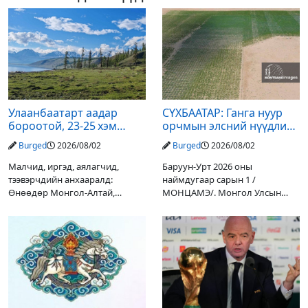
Улаанбаатарт аадар
СҮХБААТАР: Ганга нуур
бороотой, 23-25 хэм
орчмын элсний нүүдлийг
дулаан байна
зогсоох туршилтын ажил
Burged
2026/08/02
Burged
2026/08/02
үр дүнгээ өгч эхэлжээ
Малчид, иргэд, аялагчид,
Баруун-Урт 2026 оны
тээвэрчдийн анхааралд:
наймдугаар сарын 1 /
Өнөөдөр Монгол-Алтай,
МОНЦАМЭ/. Монгол Улсын
Хангай, Хөвсгөл, Хэнтийн
Ерөнхийлөгчийн санаачилгаар
уулархаг нутгаар бороо, дуу
Дарьгангын Ганга нуурыг
цахилгаантай аадар бороо
сэргээн, хамгаалах төслийг
орох тул голуудын усны
улсын төсвийн хөрөнгө
түвшин нэмэгдэх, нөөлөг
оруулалтаар хийж буй.
Төслийн