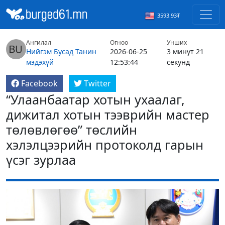
3593.93₮
Ангилал
Огноо
Унших
Нийгэм
Бусад
Танин
2026-06-25
3 минут 21
мэдэхүй
12:53:44
секунд
Facebook
Twitter
“Улаанбаатар хотын ухаалаг,
дижитал хотын тээврийн мастер
төлөвлөгөө” төслийн
хэлэлцээрийн протоколд гарын
үсэг зурлаа