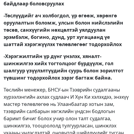
байдлаар боловсруулах
-Төслүүдийг ач холбогдол, үр өгөөж, хөрөнгө
оруулалтын боломж, улсын болон нийслэлийн
төсөв, санхүүгийн нөхцөлтэй уялдуулан
эрэмбэлж, богино, дунд, урт хугацаанд үе
шаттай хэрэгжүүлэх төлөвлөгөөг тодорхойлох
-Хэрэгжилтийн үр дүнг үнэлэх, хяналт-
шинжилгээ хийх тогтолцоог бүрдүүлж, гол
шалгуур үзүүлэлтүүдийн суурь болон зорилтот
түвшинг тодорхойлох зэрэг багтаж байна.
Төслийн менежер, БНСУ-ын Тээврийн судалгааны
хүрээлэнгийн ахлах судлаач И Хүн Ки хэлэхдээ, энэхүү
мастер төлөвлөгөө нь Улаанбаатар хотын зам,
тээврийн салбарын хөгжлийн үндсэн бодлогын
баримт бичиг болох учир олон талт судалгаа,
шинжилгээ, тооцоололд тулгуурласан, шинжлэх
ухааны үндэслэлтэй, оновчтой шийдлүүдийг тусган