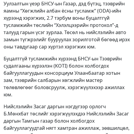
Уулзалтын үеэр БНСУ-ын Газар, дэд бүтэц, тээврийн
яамны “Хөгжлийн албан ёсны тусламж” (ODA)-ийн
хүрээнд хэрэгжих, 2.7 тэрбум воны буцалтгүй
тусламжийн төслийн “Хэлэлцээрийн протокол”-д
талууд гарын үсэг зурлаа. Төсөл нь нийслэлийн авто
замын түгжрэлийг бууруулах зорилготой бөгөөд ирэх
оны тавдугаар сар хүртэл хэрэгжих юм.
Буцалтгүй тусламжийн хүрээнд БНСУ-ын Тээврийн
судалгааны хүрээлэн (KOTI) болон холбогдох
байгууллагуудын консорциум Улаанбаатар хотын
зам, тээврийн салбарын хөгжлийн мастер
төлөвлөгөөг боловсруулж, хэрэгжүүлэхээр ажиллах
юм.
Нийслэлийн Засаг даргын нэгдүгээр орлогч
Б.Мөнхбат төслийг хэрэгжүүлэхдээ Нийслэлийн Засаг
даргын Тамгын газар болон холбогдох
байгууллагуудтай нягт хамтран ажиллаж, зөвшилцөл,