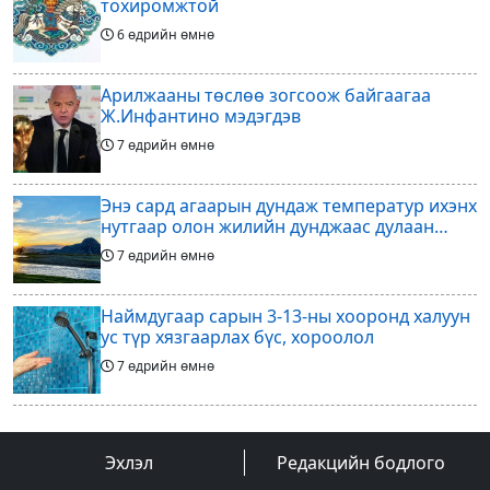
тохиромжтой
6 өдрийн өмнө
Арилжааны төслөө зогсоож байгаагаа
Ж.Инфантино мэдэгдэв
7 өдрийн өмнө
Энэ сард агаарын дундаж температур ихэнх
нутгаар олон жилийн дунджаас дулаан
байна
7 өдрийн өмнө
Наймдугаар сарын 3-13-ны хооронд халуун
ус түр хязгаарлах бүс, хороолол
7 өдрийн өмнө
Үс шинээр үргээлгэх буюу засуулахад
тохиромжгүй
Эхлэл
Редакцийн бодлого
7 өдрийн өмнө