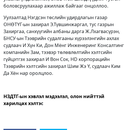
боловсруулахаар ажиллаж байгааг онцоллоо.
Уулзалтад Нэгдсэн төслийн удирдлагын газар
ОНӨТҮГ-ын захирал Э.Түвшинжаргал, тус газрын
Захиргаа, санхүүгийн албаны дарга Ж.Лхагвасүрэн,
БНСУ-ын Тээврийн судалгааны хүрээлэнгийн ахлах
судлаач И Хүн Ки, Дон Мёнг Инженеринг Консалтинг
компанийн Зам, тээвэр төлөвлөлтийн хэлтсийн
гүйцэтгэх захирал И Вон Сок, HD корпорацийн
Тээврийн хэлтсийн захирал Шим Жэ Ү, судлаач Ким
Да Хён нар оролцлоо.
НЗДТГ-ын хэвлэл мэдээлэл, олон нийттэй
харилцах хэлтэ
с