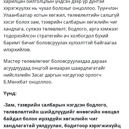
харилцан ойлголцлын үндсэн дээр үр дүнтэй
хэрэгжүүлэх нь чухал болохыг онцоллоо. Түүнчлэн
Улаанбаатар хотын хөгжил, төлөвлөлтийн салшгүй
хэсэг болох зам, тээврийн салбарын хөгжлийн чиг
хандлага, сүлжээ төлөвлөлт, бодлого, арга хэмжээг
тодорхойлсон стратегийн ач холбогдол бүхий
баримт бичиг боловсруулах хүлээлттэй байгаагаа
илэрхийлэв.
Мастер төлөвлөгөөг боловсруулахдаа дараах
асуудлуудад онцгой анхаарах шаардлагатайг
нийслэлийн Засаг даргын нэгдүгээр орлогч
Б.Мөнхбат онцоллоо.
Үүнд:
-Зам, тээврийн салбарын нэгдсэн бодлого,
төлөвлөлтийн шийдлүүдийг өнөөгийн нөхцөл
байдал болон ирээдүйн хөгжлийн чиг
хандлагатай уялдуулан, бодитоор хэрэгжихүйц