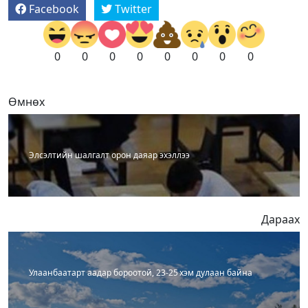
Facebook
Twitter
0
0
0
0
0
0
0
0
Өмнөх
Элсэлтийн шалгалт орон даяар эхэллээ
Дараах
Улаанбаатарт аадар бороотой, 23-25 хэм дулаан байна