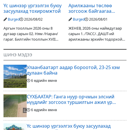
Үс шинээр үргээлгэх буюу
Арилжааны төслөө
засуулахад тохиромжтой
зогсоож байгаагаа
Ж.Инфантино мэдэгдэв
Burged
2026/08/02
Burged
2026/08/01
Аргын тооллын 2026 оны 8
ЖЕНЕВ, 2026 оны наймдугаар
дугаар сарын 02. Ням /Наран/
сарын 1. /ТАСС/. ДАШТ-ий
гараг. Билгийн тооллын XVII
арилжааны эрхийн тодорхой
жарны “Сүрээр дарагч” хэмээх
хувийг хувийн хөрөнгө
гал Морин жилийн Зуны адаг
оруулагчдад худалдах
ШИНЭ МЭДЭЭ
хөхөгчин хонь сарын шинийн
төслөөсөө татгалзахаар
19, Адъяа /Асралт/
шийдвэрлэснээ ФИФА-гийн
Улаанбаатарт аадар бороотой, 23-25 хэм
ерөнхийлөгч Жанни
дулаан байна
6 өдрийн өмнө
СҮХБААТАР: Ганга нуур орчмын элсний
нүүдлийг зогсоох туршилтын ажил үр
дүнгээ өгч эхэлжээ
6 өдрийн өмнө
Үс шинээр үргээлгэх буюу засуулахад