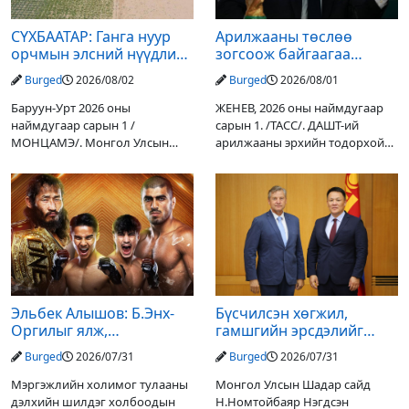
СҮХБААТАР: Ганга нуур
Арилжааны төслөө
орчмын элсний нүүдлийг
зогсоож байгаагаа
зогсоох туршилтын ажил
Ж.Инфантино мэдэгдэв
Burged
2026/08/02
Burged
2026/08/01
үр дүнгээ өгч эхэлжээ
Баруун-Урт 2026 оны
ЖЕНЕВ, 2026 оны наймдугаар
наймдугаар сарын 1 /
сарын 1. /ТАСС/. ДАШТ-ий
МОНЦАМЭ/. Монгол Улсын
арилжааны эрхийн тодорхой
Ерөнхийлөгчийн санаачилгаар
хувийг хувийн хөрөнгө
Дарьгангын Ганга нуурыг
оруулагчдад худалдах
сэргээн, хамгаалах төслийг
төслөөсөө татгалзахаар
улсын төсвийн хөрөнгө
шийдвэрлэснээ ФИФА-гийн
оруулалтаар хийж буй.
ерөнхийлөгч Жанни
Төслийн
Эльбек Алышов: Б.Энх-
Бүсчилсэн хөгжил,
Оргилыг ялж,
гамшгийн эрсдэлийг
гэрийнхэндээ байшин
бууруулах чиглэлээр
Burged
2026/07/31
Burged
2026/07/31
авч өгнө
НҮБ-тай хамтын
ажиллагаагаа
Мэргэжлийн холимог тулааны
Монгол Улсын Шадар сайд
өргөжүүлэхээр санал
дэлхийн шилдэг холбоодын
Н.Номтойбаяр Нэгдсэн