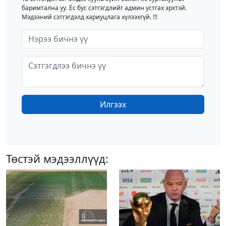
баримтална уу. Ёс бус сэтгэгдлийг админ устгах эрхтэй.
Мэдээний сэтгэгдэлд хариуцлага хүлээхгүй. !!!
Илгээх
Төстэй мэдээллүүд: