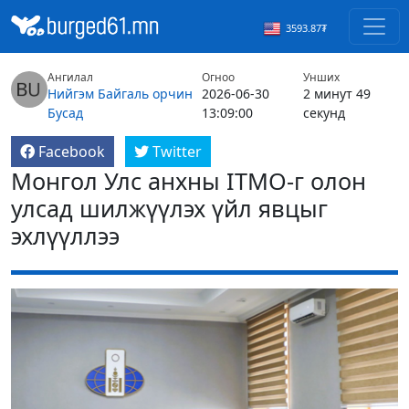
3593.87₮
Ангилал
Огноо
Унших
Нийгэм
Байгаль орчин
2026-06-30
2 минут 49
Бусад
13:09:00
секунд
Facebook
Twitter
Монгол Улс анхны ITMO-г олон
улсад шилжүүлэх үйл явцыг
эхлүүллээ