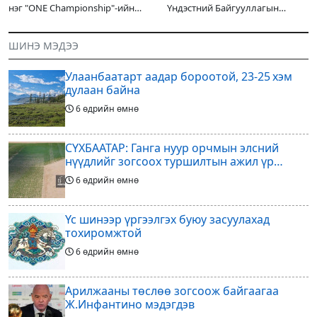
солилцлоо
нэг "ONE Championship"-ийн
Үндэстний Байгууллагын
ээлжит өдөрлөг
Суурин зохицуулагч Яап ван
өнөөдөр/2026.07.31/ болно. Энэ
Хиердэнийг хүлээн авч уулзан,
ШИНЭ МЭДЭЭ
өдөрлөгийн оргил тулааны
Монгол Улс, НҮБ-ын хамтын
эзэд нь бантам жингийн аварга
ажиллагааны өнөөгийн байдал
Улаанбаатарт аадар бороотой, 23-25 хэм
болон цаашдын
дулаан байна
6 өдрийн өмнө
СҮХБААТАР: Ганга нуур орчмын элсний
нүүдлийг зогсоох туршилтын ажил үр
дүнгээ өгч эхэлжээ
6 өдрийн өмнө
Үс шинээр үргээлгэх буюу засуулахад
тохиромжтой
6 өдрийн өмнө
Арилжааны төслөө зогсоож байгаагаа
Ж.Инфантино мэдэгдэв