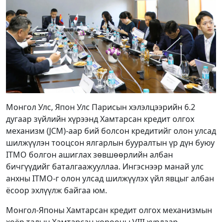
Монгол Улс, Япон Улс Парисын хэлэлцээрийн 6.2
дугаар зүйлийн хүрээнд Хамтарсан кредит олгох
механизм (JCM)-аар бий болсон кредитийг олон улсад
шилжүүлэн тооцсон ялгарлын бууралтын үр дүн буюу
ITMO болгон ашиглах зөвшөөрлийн албан
бичгүүдийг баталгаажууллаа. Ингэснээр манай улс
анхны ITMO-г олон улсад шилжүүлэх үйл явцыг албан
ёсоор эхлүүлж байгаа юм.
Монгол-Японы Хамтарсан кредит олгох механизмын