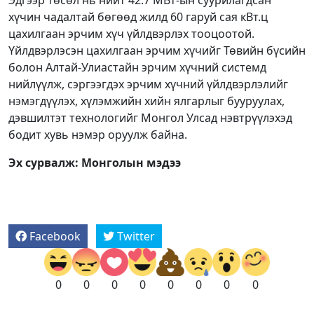
Эдгээр төсөл нь нийт 42.7 МВт-ын суурилагдсан
хүчин чадалтай бөгөөд жилд 60 гаруй сая кВт.ц
цахилгаан эрчим хүч үйлдвэрлэх тооцоотой.
Үйлдвэрлэсэн цахилгаан эрчим хүчийг Төвийн бүсийн
болон Алтай-Улиастайн эрчим хүчний системд
нийлүүлж, сэргээгдэх эрчим хүчний үйлдвэрлэлийг
нэмэгдүүлэх, хүлэмжийн хийн ялгарлыг бууруулах,
дэвшилтэт технологийг Монгол Улсад нэвтрүүлэхэд
бодит хувь нэмэр оруулж байна.
Эх сурвалж: Монголын мэдээ
Facebook
Twitter
0
0
0
0
0
0
0
0