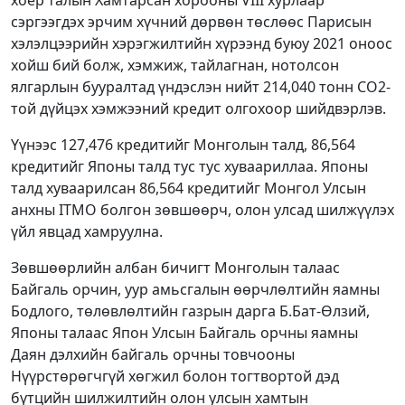
хоёр талын Хамтарсан хорооны VIII хурлаар
сэргээгдэх эрчим хүчний дөрвөн төслөөс Парисын
хэлэлцээрийн хэрэгжилтийн хүрээнд буюу 2021 оноос
хойш бий болж, хэмжиж, тайлагнан, нотолсон
ялгарлын бууралтад үндэслэн нийт 214,040 тонн СО2-
той дүйцэх хэмжээний кредит олгохоор шийдвэрлэв.
Үүнээс 127,476 кредитийг Монголын талд, 86,564
кредитийг Японы талд тус тус хуваариллаа. Японы
талд хуваарилсан 86,564 кредитийг Монгол Улсын
анхны ITMO болгон зөвшөөрч, олон улсад шилжүүлэх
үйл явцад хамруулна.
Зөвшөөрлийн албан бичигт Монголын талаас
Байгаль орчин, уур амьсгалын өөрчлөлтийн яамны
Бодлого, төлөвлөлтийн газрын дарга Б.Бат-Өлзий,
Японы талаас Япон Улсын Байгаль орчны яамны
Даян дэлхийн байгаль орчны товчооны
Нүүрстөрөгчгүй хөгжил болон тогтвортой дэд
бүтцийн шилжилтийн олон улсын хамтын