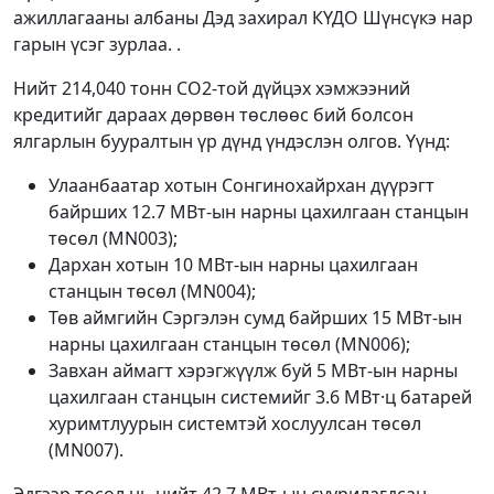
ажиллагааны албаны Дэд захирал КҮДО Шүнсүкэ нар
гарын үсэг зурлаа. .
Нийт 214,040 тонн СО2-той дүйцэх хэмжээний
кредитийг дараах дөрвөн төслөөс бий болсон
ялгарлын бууралтын үр дүнд үндэслэн олгов. Үүнд:
Улаанбаатар хотын Сонгинохайрхан дүүрэгт
байрших 12.7 МВт-ын нарны цахилгаан станцын
төсөл (MN003);
Дархан хотын 10 МВт-ын нарны цахилгаан
станцын төсөл (MN004);
Төв аймгийн Сэргэлэн сумд байрших 15 МВт-ын
нарны цахилгаан станцын төсөл (MN006);
Завхан аймагт хэрэгжүүлж буй 5 МВт-ын нарны
цахилгаан станцын системийг 3.6 МВт·ц батарей
хуримтлуурын системтэй хослуулсан төсөл
(MN007).