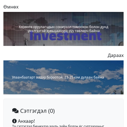
Өмнөх
Хөрөнгө оруулагчдын сонирхол томоохон болон дунд
үнэлгээтэй хувьцаанууд руу төвлөрч байна
Дараах
Улаанбаатарт аадар бороотой, 23-25 хэм дулаан байна
Сэтгэгдэл
(0)
Анхаар!
Та сэтгэгдэл бичихдээ хууль зүйн болон ёс суртахууныг