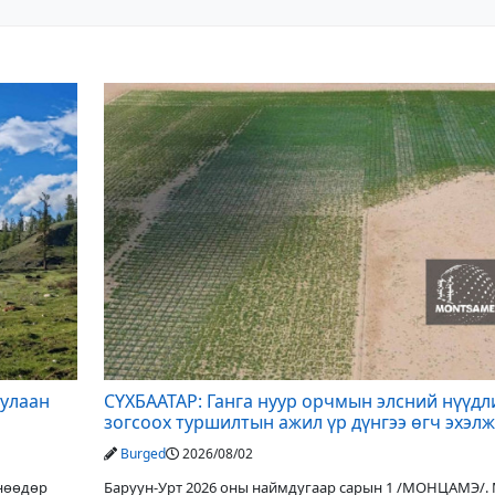
дулаан
СҮХБААТАР: Ганга нуур орчмын элсний нүүдл
зогсоох туршилтын ажил үр дүнгээ өгч эхэлж
Burged
2026/08/02
Өнөөдөр
Баруун-Урт 2026 оны наймдугаар сарын 1 /МОНЦАМЭ/.