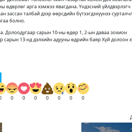
ы өдөрлөг арга хэмжээ явагдана. Үндэсний үйлдвэрлэгч
ан зассан талбай дээр өөрсдийн бүтээгдэхүүнээ сурталчл
гаа болно.
а. Долоодугаар сарын 10-ны өдөр 1, 2-ын даваа зохион
р сарын 13-нд дэлхийн адууны өдрийн баяр Хүй долоон х
0
0
0
0
0
0
0
0