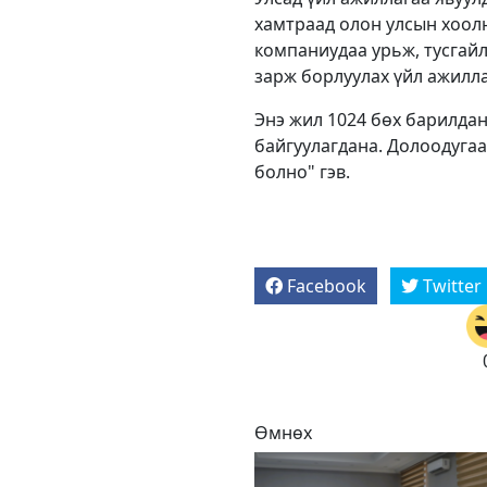
хамтраад олон улсын хоолн
компаниудаа урьж, тусгайл
зарж борлуулах үйл ажилла
Энэ жил 1024 бөх барилдан
байгуулагдана. Долоодугаа
болно" гэв.
Facebook
Twitter
Өмнөх