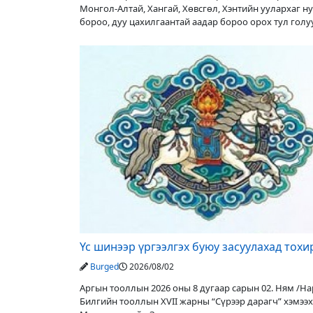
Монгол-Алтай, Хангай, Хөвсгөл, Хэнтийн уулархаг н
бороо, дуу цахилгаантай аадар бороо орох тул гол
түвшин нэмэгдэх, нөөлөг
Үс шинээр үргээлгэх буюу засуулахад тох
Burged
2026/08/02
Аргын тооллын 2026 оны 8 дугаар сарын 02. Ням /Нар
Билгийн тооллын XVII жарны “Сүрээр дарагч” хэмээх