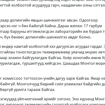
нгтой холбоотой асуудлууд гарч, наадамчин олны сэтгэл
длаар допингийн явцын шинжилгээг авсан. Одоогоор
рсэн нэг ч бөх байхгүй байна. Дараа жилээс 17 тэрбум
лтаар барууны итгэмжлэгдсэн лабораторийн иж бүрдэл 
ч, бүх бөхөөс допингийн шинжилгээ авдаг болно.
өндөр намтай холбоотой хэл дагуулсан асуудал гардаг. 
тусгайлан тоноглогдсон төхөөрөмжөөр уяачид морио хө
аар зохион байгуулагдаж байгаа. Хоёр хоногийн өмнө Х
 суурилагдаж, туршилтууд хийгдсэн. Цаашдаа Монгол мор
г комиссоос тогтоосон үнийн дагуу зарж байгаа. Ямар н
 байхгүй. Монголчууд бидний соёл уламжлал байдгийн д
бөргүй урилга тарааж байгаа.
эгжүүдэд үйлчилгээний эрхийг олгоно. Энэ хүрээнд Мон
лдаг дипломат төлөөлөгчийн газартай холбогдох компан