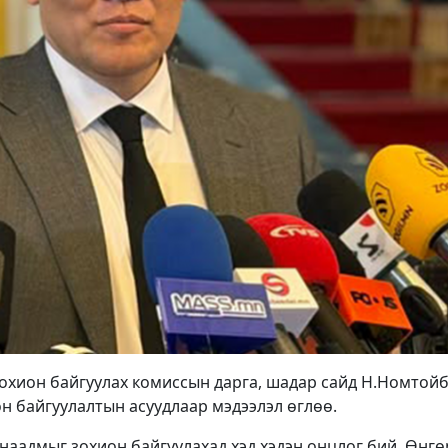
зохион байгуулах комиссын дарга, шадар сайд Н.Номтой
н байгуулалтын асуудлаар мэдээлэл өглөө.
наадмыг зохион байгуулахад хэд хэдэн онцлог бий. Өнг