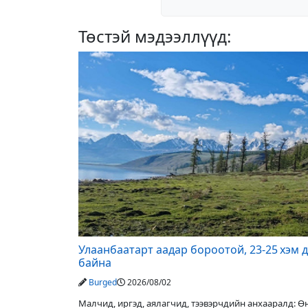
Төстэй мэдээллүүд:
Улаанбаатарт аадар бороотой, 23-25 хэм 
байна
Burged
2026/08/02
Малчид, иргэд, аялагчид, тээвэрчдийн анхааралд: 