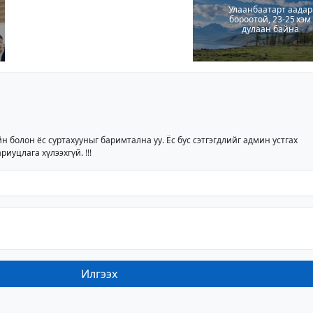
Улаанбаатарт аадар
бороотой, 23-25 хэм
дулаан байна
йн болон ёс суртахууныг баримтална уу. Ёс бус сэтгэгдлийг админ устгах
риуцлага хүлээхгүй. !!!
Илгээх