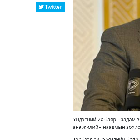
Twitter
Үндэсний их баяр наадам 
энэ жилийн наадмын зохио
Тэрбээр "Энэ жилийн баяр 