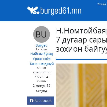
Эхлэл
Н.Номтойбаяр
7 дугаар сары
Burged
зохион байгу
Ангилал
Нийгэм
Бусад
Урлаг соёл
Танин мэдэхүй
Огноо
2026-06-30
15:23:54
Унших
2 минут 15
секунд
Facebook