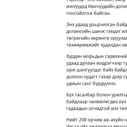
жилүүдэд бөхчүүдийн допи
гонсойлгож байсан.
Энэ удаад урьдчилсан бай
допингийн шинж тэмдэг илэ
төгрөгийн хөрөнгө оруула
төхөөрөмжийг худалдан ав
Хурдан морьдын сэрвээний 
удаад дулаан мэдрэгчээр 
орж шалгуулдаг байх байдл
долоон худагт газар дээр
удмын санг бүрдүүлнэ.
Бүх тасалбар болон урилгы
байдлаар чөлөөлөгдөх хүн
гадаадын зочидтой үнэ төл
Нийт 208 орчим аж ахуйн н
Улсад үйл ажиллагаа явуу