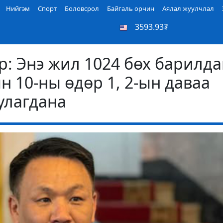
Нийгэм
Спорт
Боловсрол
Байгаль орчин
Аялал жуулчлал
3593.93₮
: Энэ жил 1024 бөх барилда
н 10-ны өдөр 1, 2-ын даваа
улагдана