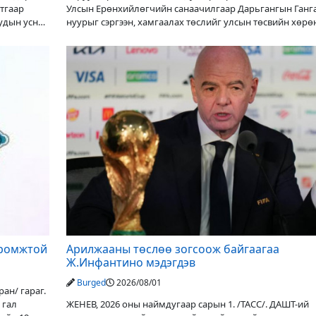
утгаар
Улсын Ерөнхийлөгчийн санаачилгаар Дарьгангын Ганг
уудын усны
нуурыг сэргээн, хамгаалах төслийг улсын төсвийн хөрө
оруулалтаар хийж буй. Төслийн
иромжтой
Арилжааны төслөө зогсоож байгаагаа
Ж.Инфантино мэдэгдэв
Burged
2026/08/01
ан/ гараг.
 гал
ЖЕНЕВ, 2026 оны наймдугаар сарын 1. /ТАСС/. ДАШТ-ий