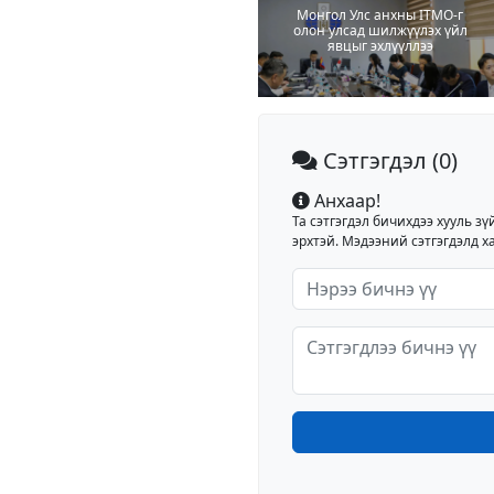
Монгол Улс анхны ITMO-г
олон улсад шилжүүлэх үйл
явцыг эхлүүллээ
Сэтгэгдэл
(0)
Анхаар!
Та сэтгэгдэл бичихдээ хууль зү
эрхтэй. Мэдээний сэтгэгдэлд ха