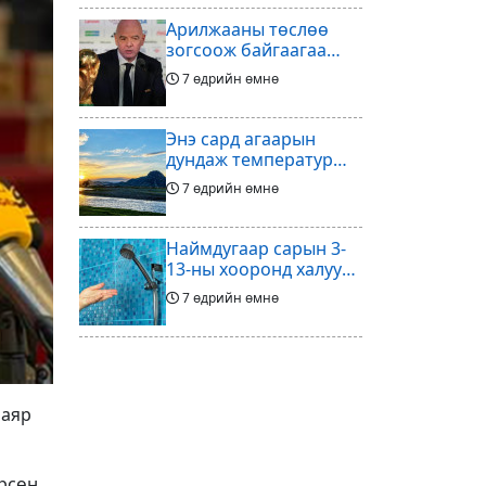
Арилжааны төслөө
зогсоож байгаагаа
Ж.Инфантино
7 өдрийн өмнө
мэдэгдэв
Энэ сард агаарын
дундаж температур
ихэнх нутгаар олон
7 өдрийн өмнө
жилийн дунджаас
дулаан байна
Наймдугаар сарын 3-
13-ны хооронд халуун
ус түр хязгаарлах бүс,
7 өдрийн өмнө
хороолол
Үс шинээр үргээлгэх
буюу засуулахад
тохиромжгүй
7 өдрийн өмнө
баяр
Хөлбөмбөгийг зарж
өрсөн